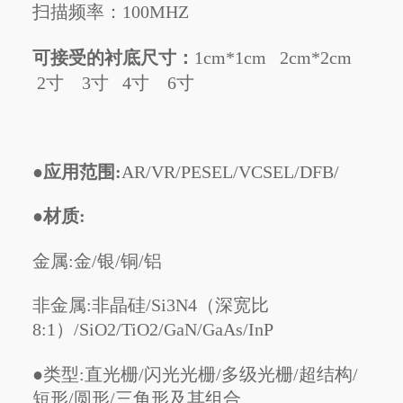
扫描频率：100MHZ
可接受的衬底尺寸：
1cm*1cm 2cm*2cm
2寸 3寸 4寸 6寸
●
应用范围:
AR/VR/PESEL/VCSEL/DFB/
●
材质:
金属:金/银/铜/铝
非金属:非晶硅/Si3N4（深宽比
8:1）/SiO2/TiO2/GaN/GaAs/InP
●类型:直光栅/闪光光栅/多级光栅/超结构/
短形/圆形/三角形及其组合