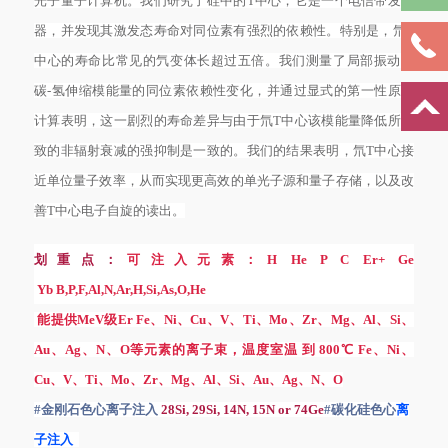
光子量子计算机。我们研究了硅中的T中心，它是一个电信带发射
器，并发现其激发态寿命对同位素有强烈的依赖性。特别是，氘T
中心的寿命比常见的氕变体长超过五倍。我们测量了局部振动的
碳-氢伸缩模能量的同位素依赖性变化，并通过显式的第一性原理
计算表明，这一剧烈的寿命差异与由于氘T中心该模能量降低所导
致的非辐射衰减的强抑制是一致的。我们的结果表明，氘T中心接
近单位量子效率，从而实现更高效的单光子源和量子存储，以及改
善T中心电子自旋的读出。
划重点：
可注入元素：H He P C Er+ Ge
Yb B,P,F,Al,N,Ar,H,Si,As,O,He
能提供MeV级Er Fe、Ni、Cu、V、Ti、Mo、Zr、Mg、Al、Si、
Au、Ag、N、O等元素的离子束，温度室温 到 800℃ Fe、Ni、
Cu、V、Ti、Mo、Zr、Mg、Al、Si、Au、Ag、N、O
#金刚石色心离子注入
28Si, 29Si, 14N, 15N or 74Ge
#碳化硅色心
离
子注入