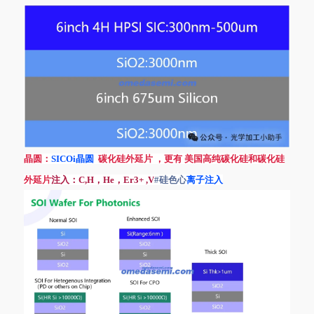
晶圆：
SICOi晶圆
碳化硅外延片
，更有
美国高纯碳化硅和碳化硅
外延片
注入：C,H，He，Er3+ ,V
#硅色心
离子注入