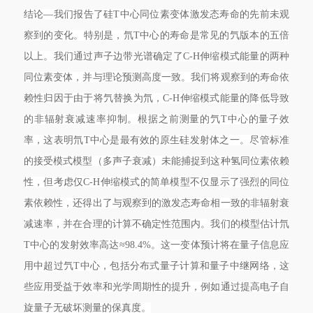
结论—我们报告了硅T中心同位素变体激发态寿命的先前未观
察到的变化。特别是，氘T中心的寿命是常见的氕版本的五倍
以上。我们通过声子边带光谱确定了C-H伸缩模式能量的两种
同位素变体，并与理论预测高度一致。我们将观察到的寿命依
赖性归因于由于将氕替换为氘，C-H伸缩模式能量的降低导致
的非辐射衰减速率抑制。根据之前测量的氕T中心的量子效
率，这表明氘T中心是最有效的原生硅发射体之一。尽管标准
的接受模式模型（多声子衰减）未能捕捉到这种氢同位素依赖
性，但考虑仅C-H伸缩模式的简单模型不仅显示了强烈的同位
素依赖性，还得出了与观察到的激发态寿命相一致的非辐射衰
减速率，并在合理的计算不确定性范围内。我们的模型估计氘
T中心的发射效率高达≈98.4%。这一变体预计将在量子信息应
用中超过氕T中心，包括分布式量子计算和量子中继网络，这
些应用受益于效率和光学周期性的提升，例如通过提高电子自
旋量子无破坏测量的保真度。