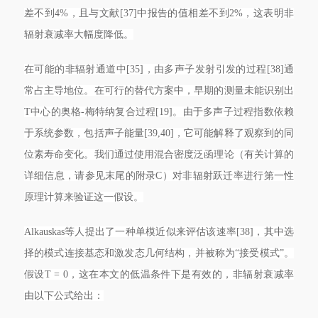
差不到4%，且与文献[37]中报告的值相差不到2%，这表明非
辐射衰减率大幅度降低。
在可能的非辐射通道中[35]，由多声子发射引发的过程[38]通
常占主导地位。在可行的替代方案中，早期的测量未能识别出
T中心的奥格-梅特纳复合过程[19]。由于多声子过程指数依赖
于系统参数，包括声子能量[39,40]，它可能解释了观察到的同
位素寿命变化。我们通过使用混合密度泛函理论（有关计算的
详细信息，请参见末尾的附录C）对非辐射跃迁率进行第一性
原理计算来验证这一假设。
Alkauskas等人提出了一种单模近似来评估该速率[38]，其中选
择的模式连接基态和激发态几何结构，并被称为“接受模式”。
假设T = 0，这在本文的低温条件下是有效的，非辐射衰减率
由以下公式给出：