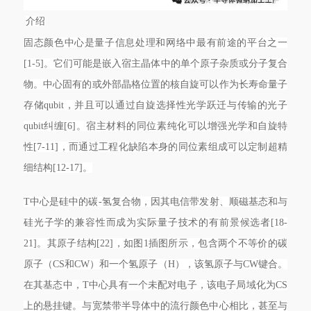
介绍
固态颜色中心是量子信息处理和网络中最有前途的平台之一
[1-5]。它们可能是嵌入宿主晶体中的单个原子杂质或分子复合
物。中心固有的或外部晶格位置的核自旋可以作为长寿命量子
存储qubit，并且可以通过自旋选择性光学跃迁与传输的光子
qubit纠缠[6]。宿主材料的同位素纯化可以增强光学和自旋特
性[7-11]，而通过工程化缺陷本身的同位素组成可以定制超精
细结构[12-17]。
T中心是硅中的碳-氢复合物，因其电信带发射、顺磁基态和与
硅光子学的兼容性而成为实际量子技术的有前景候选者[18-
21]。其原子结构[22]，如图1插图所示，包含两个不等价的碳
原子（CS和CW）和一个氢原子（H），该氢原子与CW键合。
在其基态中，T中心具有一个未配对电子，该电子局域化为CS
上的悬挂键。与宽禁带半导体中的流行颜色中心相比，甚至与