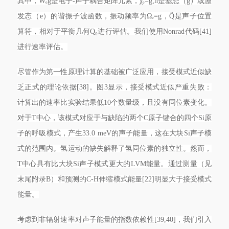
其中，Wₑg是电子-声子耦合矩阵元素，χₑ=g;n是基态（g）或激
发态（e）的谐振子波函数，振动频率为Ωₑ=g，Q̂是声子位置
算符，相对于平衡几何Q₀进行评估。我们使用Nonrad代码[41]
进行速率评估。
尽管作为第一性原理计算的基础被广泛应用，接受模式近似缺
乏正式的理论依据[38]。图3显示，接受模式近似严重失败：
计算出的速率比实验结果低10个数量级，且没有同位素变化。
对于T中心，该模式对应于与缺陷的两个C原子键合的四个Si原
子的呼吸模式，产生33.0 meV的声子能量，这在大块Si声子模
式的范围内。氢运动的缺失解释了氢同位素的独立性。然而，
T中心具有比大块Si声子模式更大的LVM能量。通过测量（见
末尾附录B）和预测的C-H伸缩模式能量[22]明显大于接受模式
能量。
考虑到非辐射速率对声子能量的指数依赖性[39,40]，我们引入