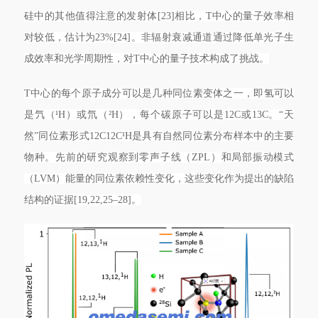
硅中的其他值得注意的发射体[23]相比，T中心的量子效率相
对较低，估计为23%[24]。非辐射衰减通道通过降低单光子生
成效率和光学周期性，对T中心的量子技术构成了挑战。
T中心的每个原子成分可以是几种同位素变体之一，即氢可以
是氕（¹H）或氘（²H），每个碳原子可以是12C或13C。“天
然”同位素形式12C12C¹H是具有自然同位素分布样本中的主要
物种。先前的研究观察到零声子线（ZPL）和局部振动模式
（LVM）能量的同位素依赖性变化，这些变化作为提出的缺陷
结构的证据[19,22,25–28]。