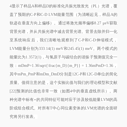
4显示了样品A和样品D的标准化共振光致发光（PL）光谱，覆
盖了预期的C-P和C-D LVM能量范围（为清晰起见，样品A的
轨迹在垂直方向上偏移）。通过将激光频率偏移8.27 μeV获取
背景光谱，并从共振光谱中减去背景光谱。背景去除并归一化
至系统响应后，我们清晰地观察到了C-P和C-D伸缩模式，
LVM能量分别为333.14(1) meV和245.45(1) meV。两个模式的
能量比为1.3572(1)，与氢原子与碳结合的谐振子预测值完全一
致：mDmP=1.36\sqrt{\frac{m_D}{m_P}} = 1.36mPmD=1.36，
其中mPm_PmP和mDm_DmD分别是12C-P和12C-D单位的简化
质量。值得注意的是，这个实验比值与我们的理论模型和文献
[22]预测的比值也非常一致（如图4中的垂直虚线所示）。两
种光谱中标有⋆的共同特征可能对应于涉及较低能量LVM的高
阶或组合模式。对所有T中心同位素变体的LVM光谱的全面研
究将另行发表。