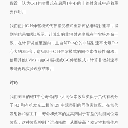
假设，认为C-H伸缩模式在启用T中心的非辐射衰减中起着重
要作用。
我们使用C-H伸缩模式代替接受模式重新评估非辐射速率，得
到的结果如图3所示。计算出的非辐射速率现在与实验寿命一
致，在计算误差范围内，且自然T中心的非辐射速率比氘T中
心大约285倍，这归因于C-H伸缩模式的同位素依赖性偏移。
使用其他LVMs（如C-H摇摆或C-C伸缩模式）计算非辐射速率
未能再现实验观察结果。
讨论
我们测量的硅T中心寿命的巨大同位素效应类似于氘代有机分
子[42]和有机发光二极管[29]中观察到的同位素效应。在氘代
发射器和宿主中，寿命和效率的提高归因于有益的动能同位素
效应，这种效应抑制了运动耗散，从而提高了稳定性和操作寿