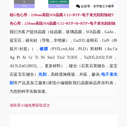
硅G色心用：220nm高阻SOI晶圆-C12+RTP+电子束光刻刻蚀硅T
色心用：220nm高阻SOI晶圆-C12+RTP+H+RTP+电子束光刻刻蚀
我们为客户提供晶圆（硅晶圆，玻璃晶圆，
SOI晶圆，GaAs，
蓝宝石，碳化硅（导电，非绝缘），Ga2O3,金刚石，GaN（外
延片/衬底）），
镀膜
（
PVD,cvd,Ald，PLD）和材料（Au Cu
Ag Pt Al Cr Ti Ni Sio2 Tio2 Ti3O5，Ta2O5,ZrO2,TiN，
ALN,ZnO,HfO2。。更多材料），键合（石英石英键合，蓝宝
石蓝宝石键合）
光刻
，高精度掩模版，外延，掺杂
,
电子束光
刻
等产品及加工服务
(请找小编领取我们晶圆标品库存列表，
为您的科学实验加速。
请联系小编免费获取原文