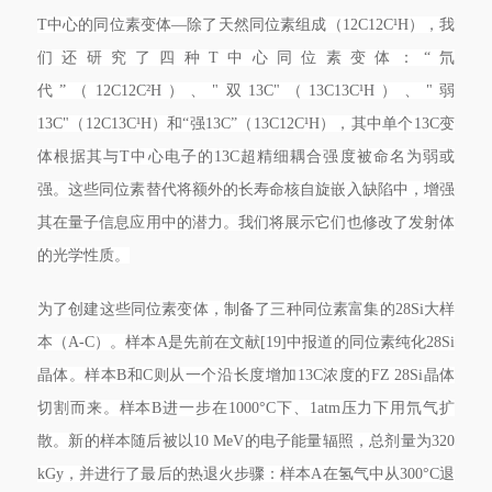
T中心的同位素变体—除了天然同位素组成（12C12C¹H），我
们还研究了四种T中心同位素变体：“氘
代”（12C12C²H）、"双13C"（13C13C¹H）、"弱
13C"（12C13C¹H）和“强13C”（13C12C¹H），其中单个13C变
体根据其与T中心电子的13C超精细耦合强度被命名为弱或
强。这些同位素替代将额外的长寿命核自旋嵌入缺陷中，增强
其在量子信息应用中的潜力。我们将展示它们也修改了发射体
的光学性质。
为了创建这些同位素变体，制备了三种同位素富集的28Si大样
本（A-C）。样本A是先前在文献[19]中报道的同位素纯化28Si
晶体。样本B和C则从一个沿长度增加13C浓度的FZ 28Si晶体
切割而来。样本B进一步在1000°C下、1atm压力下用氘气扩
散。新的样本随后被以10 MeV的电子能量辐照，总剂量为320
kGy，并进行了最后的热退火步骤：样本A在氢气中从300°C退