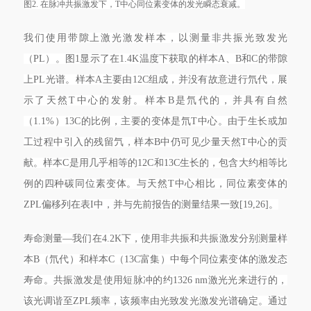
图2. 在脉冲共振激发下，T中心同位素变体的发光瞬态衰减。
我们使用带隙上激光激发样本，以测量非共振光致发光
（PL）。图1显示了在1.4K温度下获取的样本A、B和C的带隙
上PL光谱。样本A主要由12C组成，并没有故意进行氘代，展
示了天然T中心的发射。样本B是氘代的，并具有自然
（1.1%）13C的比例，主要的变体是氘T中心。由于生长或加
工过程中引入的残留氕，样本B中仍可见少量天然T中心的贡
献。样本C是用几乎相等的12C和13C生长的，包含大约相等比
例的四种碳同位素变体。与天然T中心相比，同位素变体的
ZPL偏移列在表I中，并与先前报告的测量结果一致[19,26]。
寿命测量—我们在4.2K下，使用非共振和共振激发分别测量样
本B（氘代）和样本C（13C富集）中每个同位素变体的激发态
寿命。共振激发是使用短脉冲的约1326 nm激光光来进行的，
该光调谐至ZPL频率，该频率由光致发光激发光谱确定。通过