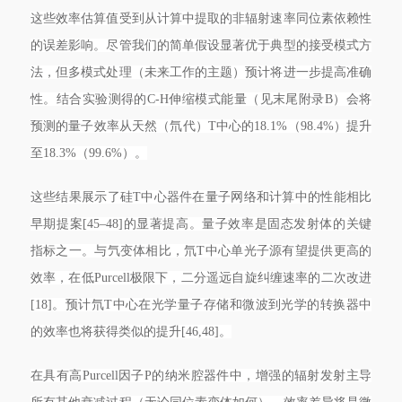
这些效率估算值受到从计算中提取的非辐射速率同位素依赖性
的误差影响。尽管我们的简单假设显著优于典型的接受模式方
法，但多模式处理（未来工作的主题）预计将进一步提高准确
性。结合实验测得的C-H伸缩模式能量（见末尾附录B）会将
预测的量子效率从天然（氘代）T中心的18.1%（98.4%）提升
至18.3%（99.6%）。
这些结果展示了硅T中心器件在量子网络和计算中的性能相比
早期提案[45–48]的显著提高。量子效率是固态发射体的关键
指标之一。与氕变体相比，氘T中心单光子源有望提供更高的
效率，在低Purcell极限下，二分遥远自旋纠缠速率的二次改进
[18]。预计氘T中心在光学量子存储和微波到光学的转换器中
的效率也将获得类似的提升[46,48]。
在具有高Purcell因子P的纳米腔器件中，增强的辐射发射主导