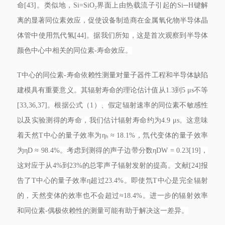
命[43]。类似地，Si=SiO₂界面上由热载流子引起的Si─H键解
离的显著同位素效应，促使设备制造商在金属氧化物半导体晶
体管中使用氘代氢[44]。据我们所知，这是首次观察到半导体
颜色中心中相关的同位素-寿命效应。
T中心的同位素-寿命依赖性测量对量子器件工程和半导体缺陷
建模具有重要意义。其辐射寿命的理论估计值从1.3到5 μs不等
[33,36,37]。根据公式（1）、假定辐射速率的同位素不敏感性
以及实验测得的寿命，我们估计辐射寿命约为4.9 μs。这意味
着天然T中心的量子效率为ηₕ ≈ 18.1%，氘代变体的量子效率
为ηD ≈ 98.4%。考虑到测得的声子边带分数ηDW = 0.23[19]，
这对应于从4%到23%的总零声子辐射发射的提高。文献[24]报
告了T中心的量子效率η超过23.4%。即使氘T中心是完全辐射
的，天然变体的效率也不会超过≈18.4%。进一步的辐射效率
和同位素-偶极依赖性的测量可能有助于解决这一差异。