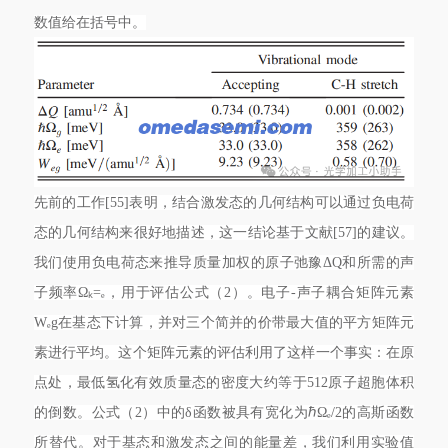
数值给在括号中。
先前的工作[55]表明，结合激发态的几何结构可以通过负电荷
态的几何结构来很好地描述，这一结论基于文献[57]的建议。
我们使用负电荷态来推导质量加权的原子弛豫ΔQ和所需的声
子频率Ωₖ=ₑ，用于评估公式（2）。电子-声子耦合矩阵元素
Wₑg在基态下计算，并对三个简并的价带最大值的平方矩阵元
素进行平均。这个矩阵元素的评估利用了这样一个事实：在原
点处，最低氢化有效质量态的密度大约等于512原子超胞体积
的倒数。公式（2）中的δ函数被具有宽化为ℏΩₑ/2的高斯函数
所替代。对于基态和激发态之间的能量差，我们利用实验值