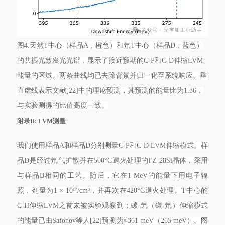
图4.天然T中心（样品A，橙色）和氘T中心（样品D，蓝色）
的共振光致发光光谱，显示了接近预期的C-P和C-D伸缩LVM
能量的区域。两条曲线均已去除背景并归一化至系统响应。垂
直虚线表示文献[22]中的理论预测，其预测的能量比为1.36，
与实验测得的比值高度一致。
附录B: LVM测量
我们使用样品A和样品D分别测量C-P和C-D LVM伸缩模式。样
品D是经过氘气扩散并在500°C退火处理的FZ 28Si晶体，采用
与样品B相同的工艺。随后，它在1 MeV的能量下用电子辐
照，剂量为1 × 10¹⁷/cm³，并再次在420°C退火处理。T中心的
C-H伸缩LVM之前未被实验观察到；碳-氕（碳-氘）伸缩模式
的能量已由Safonov等人[22]预测为≈361 meV（265 meV）。图