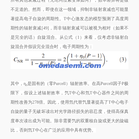
所有其他衰减过程（无论同位素变体如何），效率差异将是微
不足道的。然而，即使在这一领域，抑制非辐射衰减也可能显
著提高电子自旋的周期性。T中心激发态的模型预测了高度周
期性的辐射衰减[49]，而非辐射衰减可以被视为相对（如果不
是完全的话）自旋混合。从公式（1）来看，仅考虑非辐射自
旋混合并假设完全混合时，电子周期性为：
其中，η₀是固有的（零Purcell）辐射效率。在高Purcell因子P极
限下，假设上述辐射效率，氕T中心和氘T中心器件之间的周
期性改善为278倍。因此，使用氘代替氕显著提高了T中心电子
自旋的量子无破坏读出对光学路径损失的容忍度，使得高保真
度单次读出成为可能。除非需要氕的双重核自旋或更大的旋磁
比，否则氘T中心在广泛的应用中具有优势。