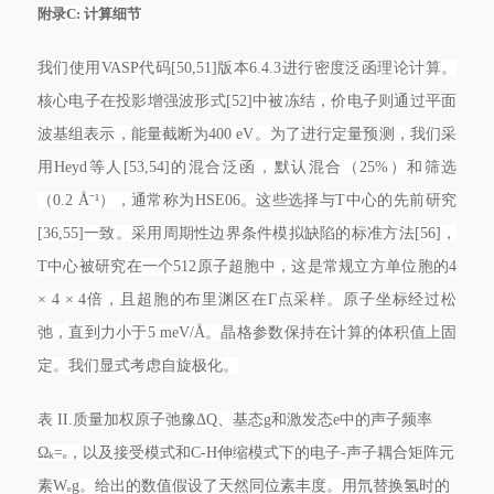
附录C: 计算细节
我们使用VASP代码[50,51]版本6.4.3进行密度泛函理论计算。
核心电子在投影增强波形式[52]中被冻结，价电子则通过平面
波基组表示，能量截断为400 eV。为了进行定量预测，我们采
用Heyd等人[53,54]的混合泛函，默认混合（25%）和筛选
（0.2 Å⁻¹），通常称为HSE06。这些选择与T中心的先前研究
[36,55]一致。采用周期性边界条件模拟缺陷的标准方法[56]，
T中心被研究在一个512原子超胞中，这是常规立方单位胞的4
× 4 × 4倍，且超胞的布里渊区在Γ点采样。原子坐标经过松
弛，直到力小于5 meV/Å。晶格参数保持在计算的体积值上固
定。我们显式考虑自旋极化。
表 II.质量加权原子弛豫ΔQ、基态g和激发态e中的声子频率
Ωₖ=ₑ，以及接受模式和C-H伸缩模式下的电子-声子耦合矩阵元
素Wₑg。给出的数值假设了天然同位素丰度。用氘替换氢时的