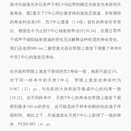
脉冲共振激光并记录声子和LVM边带的瞬态光致发光来获得共
振寿命。图2显示了T中心同位素变体的激发态衰减，所有测得
的寿命列在表I中。氘T中心显著（5.4倍）较长的寿命非常突
出。根据迄今为止的T中心辐射效率估计[20,24]，仅通过零声
子或声子辅助辐射衰减的变化无法解释这种程度的寿命变化。
我们还使用980 nm二极管激光器在带隙上激发下测量了样本B
中氘T中心的激发态寿命。
在共振和带隙上激发下获得的氘T寿命一致，相差不超过1%。
对于同一样本中的天然T中心，带隙上激发的寿命约为
0.967（25）μs，与先前的大块和波导集成中心的结果一致
[19,21]。在不同样本中，天然T中心的寿命在带隙上激发下观
察到最多100 ns的变化，这可能是由于样本依赖的自由激子俘
获时间。相比之下，共振激发在天然T中心上获得了一致的寿
命，约为0.885（4）μs。