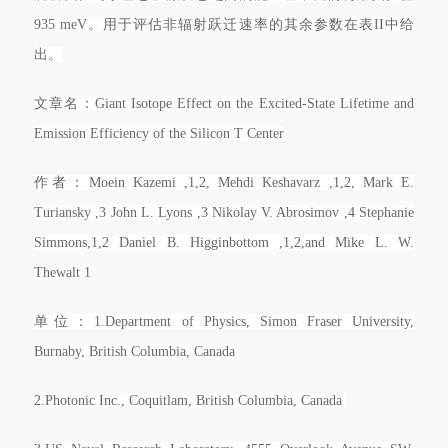
935 meV。用于评估非辐射跃迁速率的其余参数在表II中给
出。
文章名：Giant Isotope Effect on the Excited-State Lifetime and
Emission Efficiency of the Silicon T Center
作者：Moein Kazemi ,1,2, Mehdi Keshavarz ,1,2, Mark E.
Turiansky ,3 John L. Lyons ,3 Nikolay V. Abrosimov ,4 Stephanie
Simmons,1,2 Daniel B. Higginbottom ,1,2,and Mike L. W.
Thewalt 1
单位：1.Department of Physics, Simon Fraser University,
Burnaby, British Columbia, Canada
2.Photonic Inc., Coquitlam, British Columbia, Canada