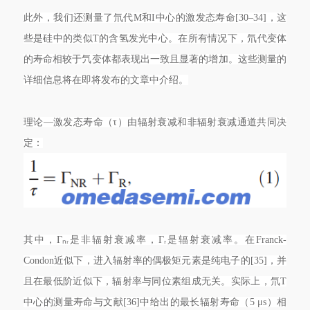
此外，我们还测量了氘代M和I中心的激发态寿命[30–34]，这
些是硅中的类似T的含氢发光中心。在所有情况下，氘代变体
的寿命相较于氕变体都表现出一致且显著的增加。这些测量的
详细信息将在即将发布的文章中介绍。
理论—激发态寿命（τ）由辐射衰减和非辐射衰减通道共同决
定：
其中，Γₙᵣ是非辐射衰减率，Γᵣ是辐射衰减率。在Franck-
Condon近似下，进入辐射率的偶极矩元素是纯电子的[35]，并
且在最低阶近似下，辐射率与同位素组成无关。实际上，氘T
中心的测量寿命与文献[36]中给出的最长辐射寿命（5 μs）相