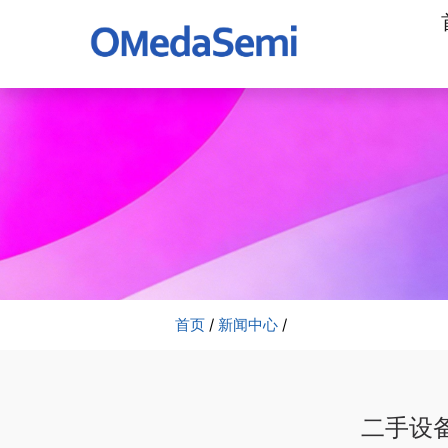
加
工
公
司
首页
/
新闻中心
/
二手设备