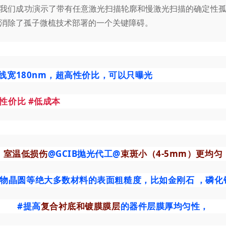
我们成功演示了带有任意激光扫描轮廓和慢激光扫描的确定性
消除了孤子微梳技术部署的一个关键障碍。
线宽180nm，超高性价比，可以只曝光
高性价比
#低成本
室温低损伤
@GCIB抛光代工@
束斑小（4-5mm）更均匀
合物晶圆等绝大多数材料的表面粗糙度
，比如金刚石 ，磷
#提高
复合衬底和镀膜膜层
的器件层膜厚均匀性，