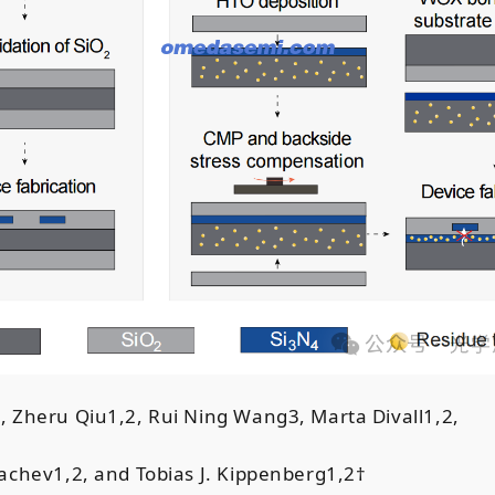
2
, Zheru Qiu
1
,
2
, Rui Ning Wang
3
, Marta Divall
1
,
2
,
hachev
1
,
2
, and Tobias J. Kippenberg
1
,
2
†