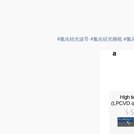
#氮化硅光波导
#氮化硅光频梳
#氮