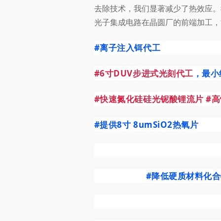
去除技术，我们显著减少了热效应。
光子集成电路在晶圆厂的前端加工，
#离子注入铒代工
#6寸DUV步进式光刻代工
，最小
#快速氮化硅硅光铌酸锂流片
#
#提供8寸
8umSiO2热氧片
#降低硬质材料化