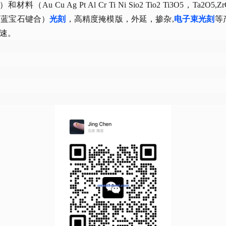
）和材料（Au Cu Ag Pt Al Cr Ti Ni Sio2 Tio2 Ti3O5，Ta2O
石蓝宝石键合）
光刻
，高精度掩模版，外延，掺杂,
电子束光刻
等
速。