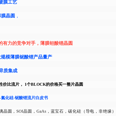
镀膜工艺
薄膜晶圆
，
锂的有力的竞争对手，薄膜钽酸锂晶圆
力更大规模薄膜铌酸锂产品量产
2W异质集成
高性价比流片， 1个BLOCK的价格买一整片晶圆
光-氮化硅-铌酸锂流片白皮书
圆，SOI晶圆，GaAs，蓝宝石，碳化硅（导电，非绝缘），G