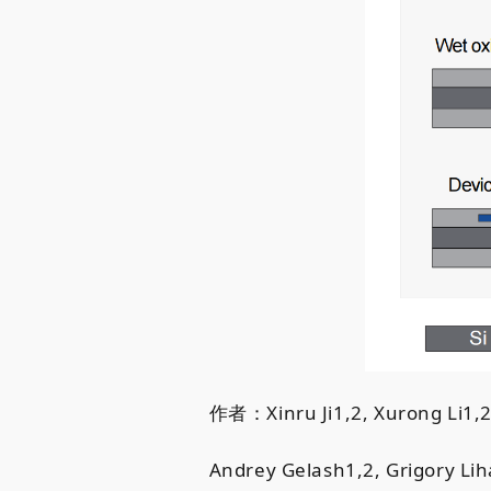
作者：Xinru Ji
1
,
2
, Xurong Li
1
,
Andrey Gelash
1
,
2
, Grigory Li