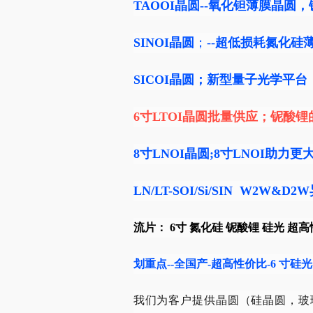
TAOOI
晶圆--氧化钽
薄膜晶圆
，
SINOI晶圆
；--
超低损耗氮化硅
SICOI晶圆
；新型量子光学平台
6寸LTOI晶圆批量供应；铌酸
8寸LNOI晶圆;8寸LNOI助
LN/LT-SOI/Si/SIN W2W&D
流片： 6寸 氮化硅 铌酸锂 硅光 超
划重点--全国产-超高性价比-6 寸硅
我们为客户提供晶圆（硅晶圆，玻璃晶