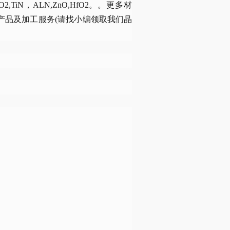
5,ZrO2,TiN，ALN,ZnO,HfO2。。更多材
产品及加工服务(请找小编领取我们晶