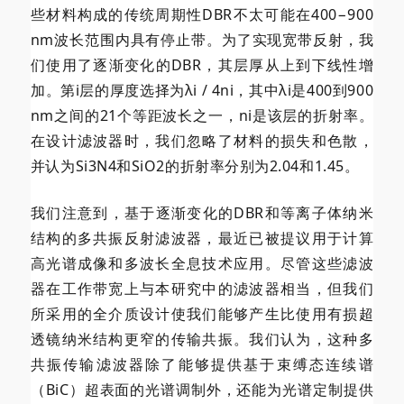
些材料构成的传统周期性DBR不太可能在400−900
nm波长范围内具有停止带。为了实现宽带反射，我
们使用了逐渐变化的DBR，其层厚从上到下线性增
加。第i层的厚度选择为λi / 4ni，其中λi是400到900
nm之间的21个等距波长之一，ni是该层的折射率。
在设计滤波器时，我们忽略了材料的损失和色散，
并认为Si3N4和SiO2的折射率分别为2.04和1.45。
我们注意到，基于逐渐变化的DBR和等离子体纳米
结构的多共振反射滤波器，最近已被提议用于计算
高光谱成像和多波长全息技术应用。尽管这些滤波
器在工作带宽上与本研究中的滤波器相当，但我们
所采用的全介质设计使我们能够产生比使用有损
超
透镜纳米结构更窄的传输共振。我们认为，这种多
共振传输滤波器除了能够提供基于束缚态连续谱
（BiC）超表面的光谱调制外，还能为光谱定制提供