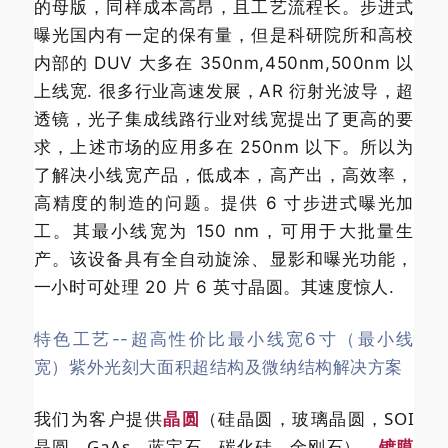
的母版，同样成本高昂，且工艺流程长。步进式
曝光国内有一定的保有量，但是科研院所和高校
内部的 DUV 大多在 350nm,450nm,500nm 以
上线宽. 很多行业高速发展，AR 衍射光波导，超
透镜，光子集成线路行业对线宽提出了更高的要
求，上述市场的应用多在 250nm 以下。所以为
了解决小线宽产品，低成本，高产出，高效率，
高精度的制造的问题。提供 6 寸步进式曝光加
工。其最小线宽为 150 nm，可用于大批量生
产。该设备具有全自动旋涂、显影和曝光功能，
一小时可处理 20 片 6 英寸晶圆。其速度惊人.
特色工艺--超高性价比最小线宽6寸（最小线
宽）紫外光刻大面积超结构及微纳结构解决方案
我们为客户提供
晶圆
（硅晶圆，玻璃晶圆，SOI
晶圆，GaAs，蓝宝石，碳化硅，金刚石），
镀膜