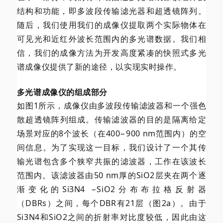
结构和功能，即多波段传输滤光器和
超透镜阵列。
随后，我们使用我们的成像仪提取两个实际物体在
可见光和近红外波长范围内的多光谱数据。我们相
信，我们的成像方法为开发高度紧凑的快照式多光
谱成像仪提供了新的途径，以实现实时操作。
多光谱成像仪的组成部分
如图1所示，成像仪由多波段传输滤波器和一个强色
散
超透镜阵列组成。传输滤波器的目的是隔离给定
场景对应的8个波长（在400−900 nm范围内）的空
间信息。为了实现这一目标，我们设计了一个其传
输光谱包含多个狭窄共振的滤波器，工作在该波长
范围内。该滤波器由50 nm厚的SiO2层夹在两个逐
渐变化的
Si3N4
−SiO2分布布拉格反射器
（DBRs）之间，每个DBR有21层（图2a）。由于
Si3N4和SiO2之间的折射率对比度较低，因此由这