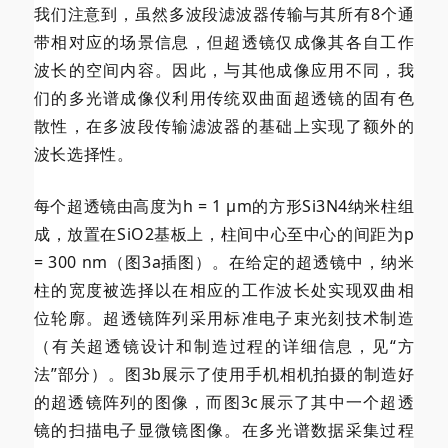
我们注意到，虽然多波段滤波器传输与其所有8个通
带相对应的场景信息，但
超透镜仅成像其各自工作
波长的空间内容。因此，与其他成像应用不同，我
们的多光谱成像仪利用传统双曲面
超透镜的固有色
散性，在多波段传输滤波器的基础上实现了额外的
波长选择性。
每个
超透镜由高度为h = 1 μm的方形Si3N4纳米柱组
成，放置在SiO2基板上，柱间中心至中心的间距为p
= 300 nm（图3a插图）。在给定的
超透镜中，纳米
柱的宽度被选择以在相应的工作波长处实现双曲相
位轮廓。
超透镜阵列采用标准电子束光刻技术制造
（有关
超透镜设计和制造过程的详细信息，见“方
法”部分）。图3b展示了使用手机相机拍摄的制造好
的
超透镜阵列的图像，而图3c展示了其中一个
超透
镜的扫描电子显微镜图像。在多光谱数据采集过程