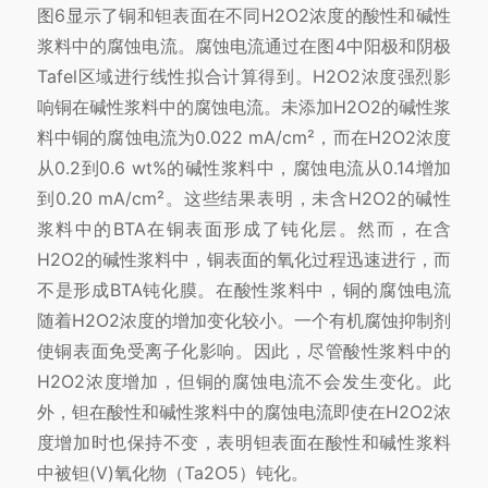
图6显示了铜和钽表面在不同H2O2浓度的酸性和碱性
浆料中的腐蚀电流。腐蚀电流通过在图4中阳极和阴极
Tafel区域进行线性拟合计算得到。H2O2浓度强烈影
响铜在碱性浆料中的腐蚀电流。未添加H2O2的碱性浆
料中铜的腐蚀电流为0.022 mA/cm²，而在H2O2浓度
从0.2到0.6 wt%的碱性浆料中，腐蚀电流从0.14增加
到0.20 mA/cm²。这些结果表明，未含H2O2的碱性
浆料中的BTA在铜表面形成了钝化层。然而，在含
H2O2的碱性浆料中，铜表面的氧化过程迅速进行，而
不是形成BTA钝化膜。在酸性浆料中，铜的腐蚀电流
随着H2O2浓度的增加变化较小。一个有机腐蚀抑制剂
使铜表面免受离子化影响。因此，尽管酸性浆料中的
H2O2浓度增加，但铜的腐蚀电流不会发生变化。此
外，钽在酸性和碱性浆料中的腐蚀电流即使在H2O2浓
度增加时也保持不变，表明钽表面在酸性和碱性浆料
中被钽(V)氧化物（Ta2O5）钝化。