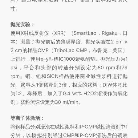
寸。
抛光实验
：
使用X射线反射仪（XRR）（SmartLab，Rigaku，日
本）测量了抛光前后的薄膜厚度。抛光实验在2 cm ×
2 cm的样品CMP（TriboLab CMP，布鲁克，美国）
上进行，使用x–y型槽IC1000聚氨酯垫。抛光压力为1
psi，平台和头部的转速分别设定为80 rpm和79
rpm。铜、钽和SiCN样品使用商业碱性浆料进行抛
光。浆料从1倍稀释到3倍，相应的浆料：DIW体积比
为1:2。稀释后，加入了0.4 wt% H2O2溶液作为氧化
剂，浆料流速设定为30 ml/min。
等离子体激活
：
将铜样品分别浸泡在碱性浆料和P-CMP碱性清洁剂中1
分钟，以模拟分别经过CMP和P-CMP清洗后的铜表