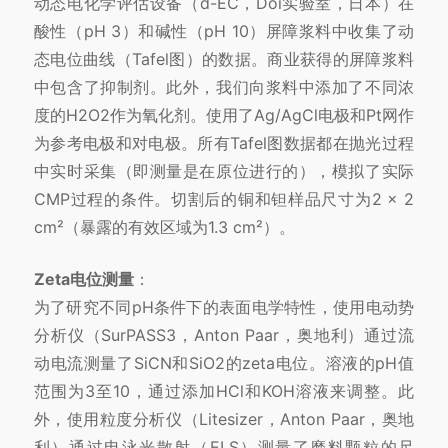
动态电化学评估设备（d-EC，Doi实验室，日本）在
酸性（pH 3）和碱性（pH 10）屏障浆料中收集了动
态电位曲线（Tafel图）的数据。商业获得的屏障浆料
中包含了抑制剂。此外，我们向浆料中添加了不同浓
度的H2O2作为氧化剂。使用了Ag/AgCl电极和Pt网作
为参考电极和对电极。所有Tafel图数据都在抛光过程
中实时采集（即测量是在原位进行的），模拟了实际
CMP过程的条件。切割后的铜和钽样品尺寸为2 × 2
cm²（暴露的有效区域为1.3 cm²）。
Zeta电位测量
：
为了研究不同pH条件下的表面电学特性，使用电动势
分析仪（SurPASS3，Anton Paar，奥地利）通过流
动电流测量了SiCN和SiO2的zeta电位。溶液的pH值
范围为3至10，通过添加HCl和KOH溶液来调整。此
外，使用粒度分析仪（Litesizer，Anton Paar，奥地
利）通过电泳光散射（ELS）测量了磨料颗粒的尺