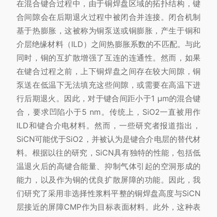
在混合键合过程中，由于铜焊盘区域的拓扑结构，键
合间隙会在后期退火过程中被闭合并连接。闭合机制
基于热膨胀，这被称为铜泵送或铜膨胀，产生于铜和
介层绝缘材料（ILD）之间热膨胀系数的不匹配。与此
同时，铜的互扩散增强了互连的连通性。然而，如果
在键合过程之前，上下铜焊盘之间存在较大间隙，铜
泵送在低温下无法填充这些间隙，或需要在高温下进
行后期退火。因此，对于键合间距小于1 μm的混合键
合，要求凹陷小于5 nm。传统上，SiO2一直被用作
ILD和键合介电材料。然而，一些研究者报道指出，
SiCN可能优于SiO2，并被认为是键合介电层的替代材
料。根据以往的研究，SiCN具有独特的性能，包括低
温退火后的高键合能量、抑制气体引起的空洞形成的
能力，以及作为铜的优良扩散屏障的功能。因此，我
们研究了采用非选择性浆料平整的铜焊盘高度与SiCN
层接近的屏障CMP作为目标表面材料。此外，这种表