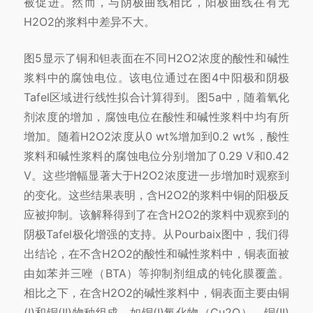
被促进。然而，与阴极曲线相比，阳极曲线在有无
H2O2的浆料中差异不大。
图5显示了铜和钽表面在不同H2O2浓度的酸性和碱性
浆料中的腐蚀电位。该电位通过在图4中阳极和阴极
Tafel区域进行线性拟合计算得到。图5a中，随着氧化
剂浓度的增加，腐蚀电位在酸性和碱性浆料中均有所
增加。随着H2O2浓度从0 wt%增加到0.2 wt%，酸性
浆料和碱性浆料的腐蚀电位分别增加了0.29 V和0.42
V。这些增幅显著大于H2O2浓度进一步增加时观察到
的变化。这些结果表明，含H2O2的浆料中铜的阳极反
应被抑制。该解释得到了在含H2O2的浆料中观察到的
阴极Tafel极化增强的支持。从Pourbaix图中，我们得
出结论，在不含H2O2的酸性和碱性浆料中，铜表面被
由如苯并三唑（BTA）等抑制剂组成的钝化膜覆盖。
相比之下，在含H2O2的碱性浆料中，铜表面主要由铜
(I)和铜(II)物种组成，如铜(I)氧化物（Cu2O）、铜(II)