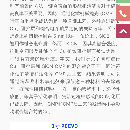
种有前景的方法。键合表面的形貌和清洁度对于确保
高良率至关重要。因此，通过化学机械抛光 (CMP) 进
行表面平坦化被认为是一项关键工艺。必须通过调节
Cu、阻挡层和键合电介质层之间的去除速率，将 Cu
焊盘上的凹槽控制在 5 nm 以内。传统上，SiO2 一直
被用作键合电介质。然而，
SiCN
因其高键合强度、
抑制空洞以及能够充当 Cu 扩散阻挡层而被认为是一
种很有前景的电介质。本文，我们研究了同时进行
Cu、阻挡层和 SiCN CMP 的混合键合工艺。同时还
评估了清洁和活化等 CMP 后工艺。结果表明，可以
通过稀释浆料和氧化剂来调节这三种材料的去除速
率。在碱性阻挡浆料中，在一定的稀释率下，选择性
较低。等离子活化表明，清洁过程中形成的Cu钝化层
已被去除。因此，CMP和CMP后工艺的残留物不会影
响混合键合前的Cu。
2寸 PECVD