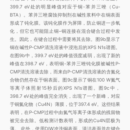
399.7 eV处的明显峰值对应于铜-苯并三唑（Cu-
BTA）。苯并三唑腐蚀抑制剂在碱性浆料中在铜表面
形成了钝化膜。该钝化膜作为屏障，防止铜进一步氧
化，但它也可能阻止铜–铜连接在混合键合过程中发
生。因此，在键合过程中需要将其去除。图9b显示了
铜在碱性P-CMP清洗溶液中浸泡后的XPS N1s谱图。
在图9b中，399.7 eV处的峰值强度减弱，出现了新的
峰值在398.7 eV，表明铜-苯并三唑钝化膜被碱性P-
CMP清洗溶液去除，而来自P-CMP清洗溶液的含氮化
合物仍然存在于铜表面。图9c显示了铜在100 W氮气
等离子体照射15秒后的XPS N1s谱图。图9c中，
398.7 eV处的峰值完全消失，出现了一个新峰，对应
于铜氮化物（Cu4N）薄膜，位于397.4 eV。这些结果
表明，在P-CMP过程中由氮气等离子体形成的残留物
被完全去除。低检测计数表明，形成的Cu4N层极为
薄。 此外，使用DIW冲洗铜表面，清洁表面并在键合