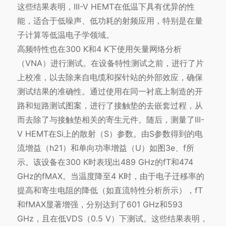
这些结果表明，III-V HEMT在低温下具有优异的性
能，适合于低噪声、低功耗的射频应用，特别是在量
子计算等低温电子学领域。
高频特性也在300 K和4 K下使用矢量网络分析
（VNA）进行测试。在设备特性测试之前，进行了片
上校准，以去除来自电缆和探针站的外部效应，确保
测试结果的准确性。通过使用在同一衬底上制造的开
路和短路测试图案，进行了接触垫的去嵌套过程，从
而去除了与接触垫相关的寄生元件。随后，测量了III-
V HEMT在Si上的散射（S）参数。由S参数得到的电
流增益（h21）和单向功率增益（U）如图3e、f所
示。该设备在300 K时表现出489 GHz的fT和474
GHz的fMAX。当温度降至4 K时，由于电子迁移率的
提高和寄生电阻的降低（如直流特性分析所示），fT
和fMAX显著增强，分别达到了601 GHz和593
GHz，且在低VDS（0.5 V）下测试。这些结果表明，