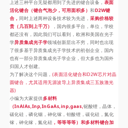
上述三种平台无疑都用到了先进的键合设备，
表面
活化键合（键合气泡少，可用面积多）
和
D2W键
合，
同时上述两种设备技术较为先进，
采购价格较
贵（几百到上千万）
，国内很多平台，单位，学校
都还没有，因此我们可以看到，欧洲和美国在光子
学
异质集成光子学
领域创新层出不穷，同时也出现
了很多基于异质集成光子学技术的初创企业，国内
也有一部分异质集成光子学企业，但大多也为国外
归国人才创建。
为了解决这个问题，
(表面活化键合和D2W芯片对晶
圆键合，尤其适用无源波导上异质集成三五族激光
器)
小编为大家提供
多材料
（InAlAs,Inp,InGaAs,inp,gaas,
铌酸锂，晶体，
碳化硅，磷化铟，砷化镓，钽酸锂，碳化硅，氮化
镓，砷化镓，氮化硅
，等等等等）和多材料键合加