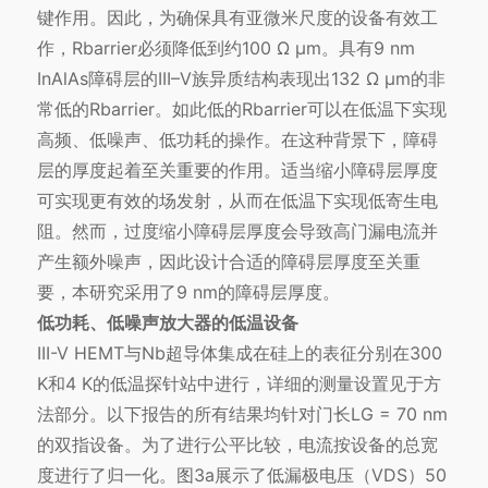
键作用。因此，为确保具有亚微米尺度的设备有效工
作，Rbarrier必须降低到约100 Ω μm。具有9 nm
InAlAs障碍层的III–V族异质结构表现出132 Ω μm的非
常低的Rbarrier。如此低的Rbarrier可以在低温下实现
高频、低噪声、低功耗的操作。在这种背景下，障碍
层的厚度起着至关重要的作用。适当缩小障碍层厚度
可实现更有效的场发射，从而在低温下实现低寄生电
阻。然而，过度缩小障碍层厚度会导致高门漏电流并
产生额外噪声，因此设计合适的障碍层厚度至关重
要，本研究采用了9 nm的障碍层厚度。
低功耗、低噪声放大器的低温设备
III-V HEMT与Nb超导体集成在硅上的表征分别在300
K和4 K的低温探针站中进行，详细的测量设置见于方
法部分。以下报告的所有结果均针对门长LG = 70 nm
的双指设备。为了进行公平比较，电流按设备的总宽
度进行了归一化。图3a展示了低漏极电压（VDS）50