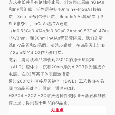
方式生长并具有刻蚀停止层。刻蚀停止层由InGaAs
和InP层组成，活性层包括40nm n+-InGaAs接触
层、3nm InP刻蚀停止层、9nm InAlAs障碍层（含
Si δ掺杂）、InGaAs基QW通道
（In0.53Ga0.47As/In0.8Ga0.2As/In0.53Ga0.47As，
1/4/3nm）和30nm InAlAs背部障碍层。我们先清
洗III-V晶圆和Si晶圆。清洗步骤后，在Si晶圆上沉积
了2μm厚的SiO2作为介电层。
随后，将两块样品加载到250°C的原子层沉积
（ALD）腔体中，沉积20nm厚的Al2O3作为连接介
电层。在O2等离子体表面激活后，
通过200°C的直接晶圆键合（DWB）工艺将III-V晶
圆与Si晶圆键合。最后，通过HCl和
H3PO4:H2O2:H2O溶液选择性去除III-V基底和刻蚀
停止层，得到基于III-V的Si晶圆。
划重点