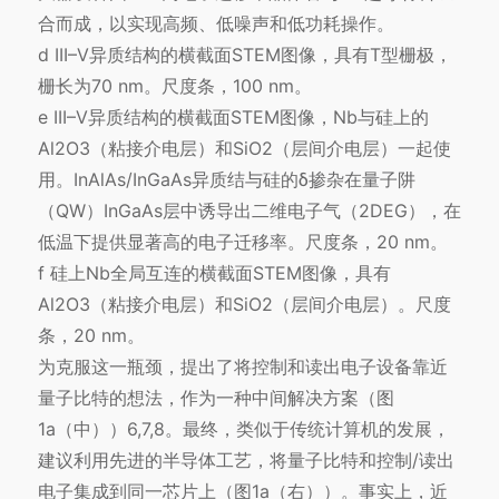
合而成，以实现高频、低噪声和低功耗操作。
d III–V异质结构的横截面STEM图像，具有T型栅极，
栅长为70 nm。尺度条，100 nm。
e III–V异质结构的横截面STEM图像，Nb与硅上的
Al2O3（粘接介电层）和SiO2（层间介电层）一起使
用。InAlAs/InGaAs异质结与硅的δ掺杂在量子阱
（QW）InGaAs层中诱导出二维电子气（2DEG），在
低温下提供显著高的电子迁移率。尺度条，20 nm。
f 硅上Nb全局互连的横截面STEM图像，具有
Al2O3（粘接介电层）和SiO2（层间介电层）。尺度
条，20 nm。
为克服这一瓶颈，提出了将控制和读出电子设备靠近
量子比特的想法，作为一种中间解决方案（图
1a（中））6,7,8。最终，类似于传统计算机的发展，
建议利用先进的半导体工艺，将量子比特和控制/读出
电子集成到同一芯片上（图1a（右））。事实上，近