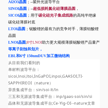
Al2O3晶圆
；-
-
紫外
光波导
平台
SINOI
晶圆
；--
超低损耗氮化硅薄膜晶圆
，
SICOI
晶圆
；用于
碳化硅光子集成线路
的高纯半绝缘
碳化硅薄膜衬底
LTOI
晶圆
；铌酸锂的最有力的竞争对手，薄膜钽酸锂
晶圆
LNOI
晶圆
;
8寸LNOI
助力更大规模薄膜铌酸锂产品量产
等离子刻蚀和划片，
EBL和6寸 150nmDUV加工微纳结构
从目前我们看到的
单材料波导平台：
sicoi,lnoi,ltoi,InGaPOI,inpoi,GAASOI,TI-
SAPPHIREOI（nature）
异质集成平台：s
i
n/
soi
-lt/ln
三五和无源波导集成平台：inp/gaas-soi/sin/si
晶体和无源波导集成平台;Ce-Yig-OI--nature文章