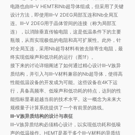
电路也由III–V HEMT和Nb超导体组成，但采用了关键
设计方法，即使用III–V 2DEG局部互连和Nb全局互
连。III–V 2DEG用于晶体管间的连接（称为局部互
连），以消除垂直传输电阻，这是低温条件下的主要
瓶颈，从而实现极低的电阻和高可扩展性。此外，针
对全局互连，采用Nb超导材料有效去除寄生电阻，最
终实现低噪声和低功耗的运行（图1f）。
接下来的讨论详细阐述了如何通过精心设计III–V族异
质结构，并引入与III–V材料兼容的Nb超导体，使得高
性能低温设备的开发成为可能。这些设备在4K下运
行，具备高频率、低噪声和低功耗的特点，达到的性
能指标显著超越当前的技术水平。这一概念为未来大
规模量子计算系统提供了一个有前景的路线。
III–V族异质结构的设计与表征
III–V族异质结构必须精心设计，以实现低功耗和低噪
声的低温操作。HEMT是基于多个III–V材料的异质结