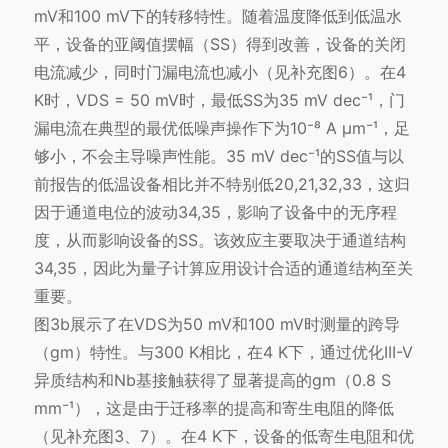
mV和100 mV下的转移特性。随着温度降低到低温水
平，设备的亚阈值摆幅（SS）得到改善，设备的关闭
电流减少，同时门漏电流也减小（见补充图6）。在4
K时，VDS = 50 mV时，最低SS为35 mV dec⁻¹，门
漏电流在典型的最优低噪声操作下为10⁻⁸ A μm⁻¹，足
够小，不会主导噪声性能。35 mV dec⁻¹的SS值与以
前报告的低温设备相比并不特别低20,21,32,33，这归
因于通道电位的波动34,35，影响了设备中的无序程
度，从而影响设备的SS。该效应主要取决于通道结构
34,35，因此为量子计算应用设计合适的通道结构至关
重要。
图3b展示了在VDS为50 mV和100 mV时测量的跨导
（gm）特性。与300 K相比，在4 K下，通过优化III-V
异质结构和Nb基接触获得了显著提高的gm（0.8 S
mm⁻¹），这是由于迁移率的提高和寄生电阻的降低
（见补充图3、7）。在4 K下，设备的低寄生电阻和优