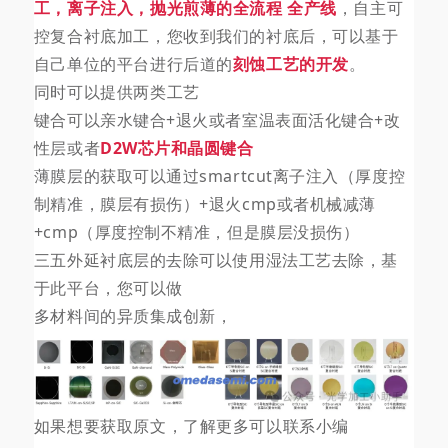
工，离子注入，抛光煎薄的全流程 全产线
，自主可
控复合衬底加工，您收到我们的衬底后，可以基于
自己单位的平台进行后道的
刻蚀工艺的开发
。
同时可以提供两类工艺
键合可以亲水键合+退火或者室温表面活化键合+改
性层或者
D2W芯片和晶圆键合
薄膜层的获取可以通过smartcut离子注入（厚度控
制精准，膜层有损伤）+退火
cmp
或者机械减薄
+cmp（厚度控制不精准，但是膜层没损伤）
三五外延衬底层的去除可以使用湿法工艺去除，基
于此平台，您可以做
多材料间的异质集成创新，
如果想要获取原文，了解更多可以联系小编