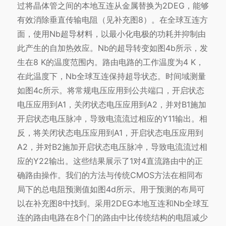
过将晶体管之间的本地互连从金属替换为2DEG，能够
有效消除垂直传输电阻（见补充图8）。在全球互连方
面，使用Nb超导材料，以最小化电极的功耗并抑制由
此产生的自加热效应。Nb的超导转变如图4b所示，发
生在8 K的温度范围内。路由电路的工作温度为4 K，
在此温度下，Nb全球互连保持超导状态。时间域测量
如图4c所示。将常规电压应用到公共端口，开启状态
电压应用到A1，关闭状态电压应用到A2，并对B1施加
开启状态电压脉冲，导致电流流过相应的Y11输出。相
反，将关闭状态电压应用到A1，开启状态电压应用到
A2，并对B2施加开启状态电压脉冲，导致电流流过相
应的Y22输出。这些结果展示了1对4直流路由中的正
确路由操作。我们的方法与传统CMOS方法在相同布
局下的总电阻预测值如图4d所示。用于预测的布局可
以在补充图8中找到。采用2DEG本地互连和Nb全球互
连的路由电路在8个门的路由中比传统结构的电阻减少