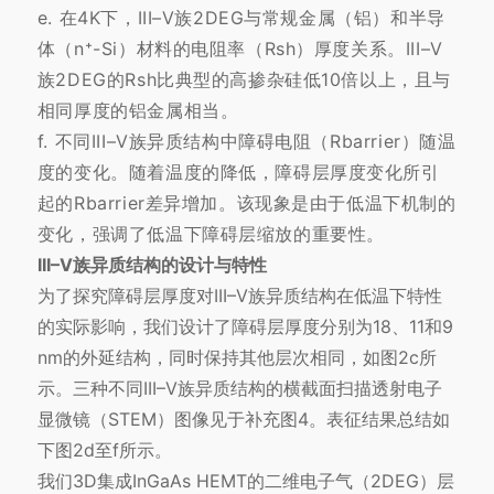
e. 在4K下，III–V族2DEG与常规金属（铝）和半导
体（n⁺-Si）材料的电阻率（Rsh）厚度关系。III–V
族2DEG的Rsh比典型的高掺杂硅低10倍以上，且与
相同厚度的铝金属相当。
f. 不同III–V族异质结构中障碍电阻（Rbarrier）随温
度的变化。随着温度的降低，障碍层厚度变化所引
起的Rbarrier差异增加。该现象是由于低温下机制的
变化，强调了低温下障碍层缩放的重要性。
III–V族异质结构的设计与特性
为了探究障碍层厚度对III–V族异质结构在低温下特性
的实际影响，我们设计了障碍层厚度分别为18、11和9
nm的外延结构，同时保持其他层次相同，如图2c所
示。三种不同III–V族异质结构的横截面扫描透射电子
显微镜（STEM）图像见于补充图4。表征结果总结如
下图2d至f所示。
我们3D集成InGaAs HEMT的二维电子气（2DEG）层