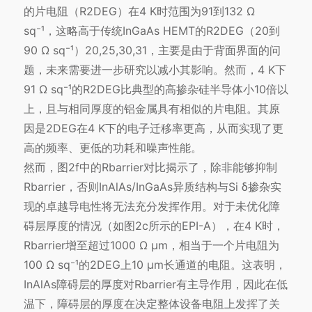
的片电阻（R2DEG）在4 K时范围为91到132 Ω
sq⁻¹，这略高于传统InGaAs HEMT的R2DEG（20到
90 Ω sq⁻¹）20,25,30,31，主要是由于背面界面的问
题，未来需要进一步研究以减小其影响。然而，4 K下
91 Ω sq⁻¹的R2DEG比典型的高掺杂硅半导体小10倍以
上，且与相同厚度的铝金属具有相似的片电阻。其原
因是2DEG在4 K下的电子迁移率更高，从而实现了更
高的频率、更低的功耗和噪声性能。
然而，图2f中的Rbarrier对比揭示了，除非能够抑制
Rbarrier，否则InAlAs/InGaAs异质结构与Si δ掺杂实
现的卓越导电性将无法充分发挥作用。对于未优化障
碍层厚度的情况（如图2c所示的EPI-A），在4 K时，
Rbarrier增至超过1000 Ω μm，相当于一个片电阻为
100 Ω sq⁻¹的2DEG上10 μm长通道的电阻。这表明，
InAlAs障碍层的厚度对Rbarrier有主导作用，因此在低
温下，障碍层的厚度在决定整体设备电阻上发挥了关