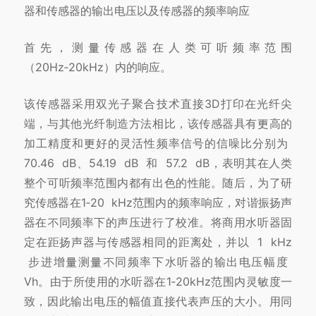
器和传感器的输出电压以及传感器的频率响应
首先，测量传感器在人类可听频率范围
（20Hz‑20kHz）内的响应。
该传感器采用双光子聚合技术直接3D打印在光纤尖
端，与其他光纤制造方法相比，该传感器具有更高的
加工精度和更好的灵活性
频率信号的信噪比分别为
70.46 dB、54.19 dB 和 57.2 dB，表明其在人类
整个可听频率范围内都有出色的性能。
随后，为了研
究传感器在1‑20 kHz范围
内的频率响应，对谐振扬声
器在不同频率下的声压进行了校准。
将商用水听器固
定在距扬声器与传感器相同的距离处，并以 1 kHz
步进增量测量不同频率
下水听器的输出电压幅度
Vh。
由于所使用的水听器在1‑20kHz范围内灵敏度一
致，因此输出电压的幅值直接代表声压的大小。
用同