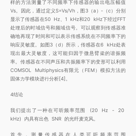
样的方法测量了不同
频率下传感器的输出电压幅值
Vs。
因此，通过定义S=Vs/Vh，
图3（a）‑（c）分别
显示了传感器在50 Hz、1 kHz和20 kHz下经过FFT
处理后的时域信号和频域信号。
可以观察到传感器准
确地再现了时间和
可以表示传感系统在不同频率下的
响应灵敏度。
如图3（d）所示，传感器在6 kHz处表
现出最大灵敏度，这可能归因于微悬臂梁的谐振频
率。
传感器在不同
声压和共振频率下的变形可以利用
COMSOL Multiphysics有限元（FEM）模拟方法的
固体力学模块进行分析[4]。
4
结
论
我们提出了一种在可听频率范围 (20 Hz ‑ 20
kHz) 内具有出色 SNR 的光纤麦克风。
首先，测量传感器在人类可听频率范围