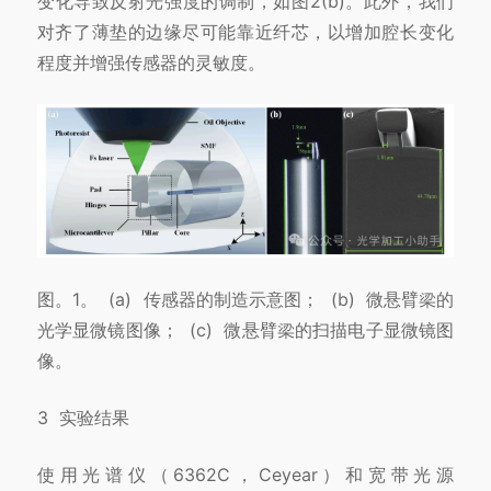
变化
导致反射光强度的调制，如图2(b)。
此外，我们
对⻬了薄垫的边缘
尽可
能靠近纤芯，以增加腔长变化
程度并增强传感器的灵敏度。
图。1。 (a) 传感器的制造示意图； (b) 微悬臂梁的
光学显微镜图像； (c) 微悬臂梁的扫描电子显微镜图
像。
3 实验结果
使用光谱仪（6362C，Ceyear）和宽带光源