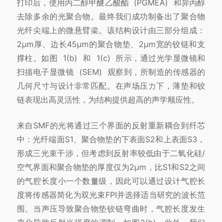
打印后，使用丙二醇甲醚乙酸酯 (PGMEA) 和异丙醇
去除多余的光聚合物。最终我们成功制备出了聚合物
光纤尖端上的微悬臂梁。
该结构设计由三部分组成：
2μm厚、边长45μm的聚合物垫、2μm宽的铰链和支
撑柱。
如图 1(b) 和 1(c) 所示，通过光学显微镜和
扫
描电子显微镜 (SEM) 观察到，所制造的传感器的
几何尺寸与设计非常匹配。
在声场压力下，薄垫和铰
链表现出高灵活性，为结构提供超高的声学顺应性。
来自SMF的光将通过三个界面的反射重新耦合到纤芯
中：光纤端面S1、聚合物垫的下表面S2和上表面S3，
形成三光束干涉，但考虑到反
射率较低由于二氧化硅/
空气界面和聚合物垫的厚度仅为2μm，比S1和S2之间
的气腔长度小一个数量级，因此可以通过设计气腔长
度将传
感器简化为双光束FPI并选择适当研究的波长范
围。
当声压导致聚合物垫铰链弯曲时，气腔长度发生