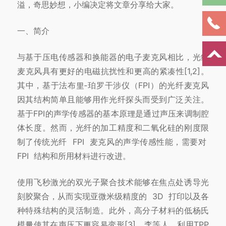
溢，奇思妙想，小编决定将文章分享给大家。
一、简介
与基于压电传感器和换能器的电子麦克风相比，光纤
麦克风具有更好的电磁抗扰性和更高的紧凑性[1,2]。
其中，基于法布里‑珀罗干涉仪（FPI）的光纤麦
克风
因其
结构简单且能够用作光纤探头而受到广泛关注。
基于FPI的声学传感器的基本原理是通过声压来调制腔
体长度。
然而，光纤的加工精度和二氧化
硅的刚度限
制了传统光纤 FPI 麦克风的声学传感性能，需要对
FPI 结构和所用材料进行改进。
使用飞秒激光的双光子聚合技术能够在焦点处诱导光
刻胶聚合，从而实现亚微米级精度的 3D 打印以及各
种特殊结构的灵活制造。此外，高分子材料
的低杨氏
模量使其在声压下更容易变形[3]。
李等人。
利用TPP