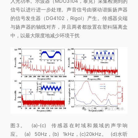
入光功率。
示波器（MDO3104，泰克）采集检
测到的
信号以进行进一步处理。
声音信号由驱动谐振扬声器
的信号发生器（DG4102，Rigol）产生。
传感器尖端
与扬声器的轴线对⻬，并且两者都放置在
塑料隔离盒
中，以最大限度地减少环境干扰
图3。 (a)‑(c) 传感器在时域和频域的声学响
应。 (a) 50Hz，(b) 1kHz，(c)20kHz。 (d)水听