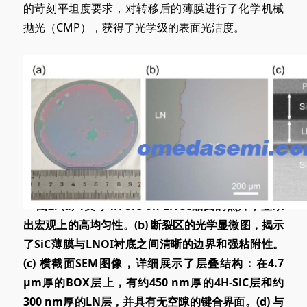
的苛刻平坦度要求，对转移后的薄膜进行了化学机械
抛光（CMP），获得了光学级的表面光洁度。
**图2. (a
) 4
英寸4H-SiC-on-LNOI晶圆的照片，显示
出宏观上的高均匀性。(b
) 断裂
区的光学显微图，揭示
了SiC薄膜与LNOI衬底之间清晰的边界和强粘附性。
(c
) 横
截面SEM图像，详细展示了层叠结构：在
4.7
μ
m厚的BOX层上，有约450 nm厚的4H-SiC层和约
300 nm厚的LN层，并具有无空隙的键合界面。(d
) 与