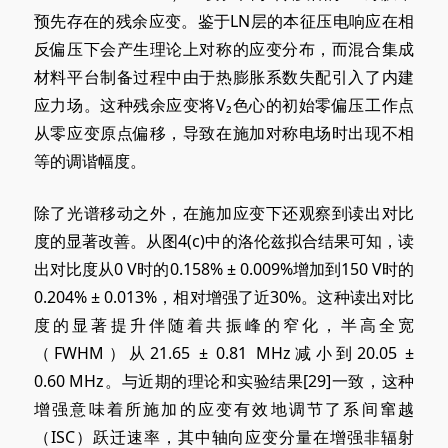
预先存在的残余应变。鉴于LN层的本征压电响应在相
反偏压下会产生理论上对称的应变分布，而混合集成
材料平台制备过程中由于热膨胀系数失配引入了内建
应力场。这种残余应变将V₂色心的初始零偏压工作点
从零应变原点偏移，导致在施加对称电场时出现不相
等的调谐幅度。
除了光谱移动之外，在施加应变下还观察到读出对比
度的显著改善。从图4
(c)
中的洛伦兹拟合结果可知，读
出对比度从0 V时的0.158%
± 0.009%
增加到150 V时的
0.204%
± 0.013%
，相对增强了近30%。这种读出对比
度的显著提升伴随着共振峰的窄化，半高全宽
（FWHM）从21.65
± 0.81
MHz减小到20.05
±
0.60
MHz。与近期的理论和实验结果[29]一致，这种
增强意味着所施加的应变有效地调节了系间窜越
（ISC）跃迁速率，其中轴向应变分量在增强非辐射