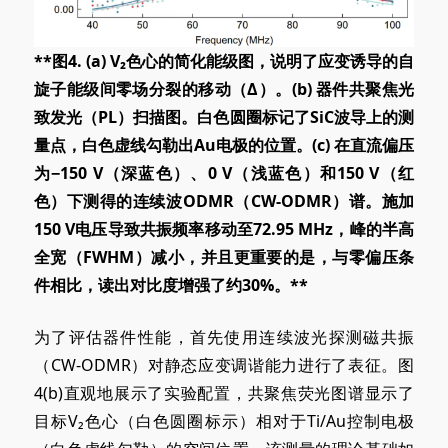
**图4. (a) V₂色心的简化能级图，说明了应变诱导的自
旋子能级间零场分裂的移动（Δ）。(b
) 器件
共聚焦光
致发光（PL）扫描图。白色圆圈标记了SiC波导上的测
量点，白色虚线勾勒出Au电极的位置。(c
) 在
直流偏压
为−150 V（深蓝色）、0 V（浅蓝色）和150 V（红
色）下测得的连续波ODMR（CW-ODMR）谱。施加
150 V电压导致共振频率移动至72.95 MHz，峰的半高
全宽（FWHM）减小，并且更重要的是，与零偏压条
件相比，读出对比度增强了约30%。**
为了评估器件性能，首先使用连续波光探测磁共振
（CW-ODMR）对静态应变调谐能力进行了表征。图
4
(b)
直观地展示了实验配置，共聚焦荧光图谱显示了
目标V₂色心（白色圆圈标示）相对于Ti/Au控制电极