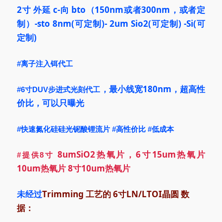
2寸 外延
c-向 bto（150nm或者300nm，或者定
制）-sto 8nm
(可定制)
- 2um Sio2
(可定制)
-Si
(可
定制)
#离子注入铒代工
，最小线宽180nm，超高性
#6寸DUV步进式光刻代工
价比，可以只曝光
#快速氮化硅硅光铌酸锂流片
#高性价比
#低成本
8umSiO2热氧片，6寸15um热氧
片
#提供8寸
10um
热氧
片 8寸
10um热氧片
未经过
Trimming
工艺
的 6寸
LN/LTOI
晶圆 数
据
：