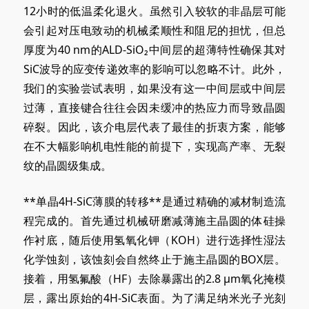
12小时的低温柔化退火。虽然引入较软的非晶层可能
会引起对压电致动的机械柔顺性和阻尼的担忧，但总
厚度为40 nm的ALD-SiO₂中间层的超薄特性确保其对
SiC波导的应变传递效率的影响可以忽略不计。此外，
我们的实验尝试表明，如果没有这一中间层或中间层
过薄，直接键合往往会因未缓冲的热应力而导致晶圆
碎裂。因此，该介电层代表了最佳的折衷方案，能够
在不大幅影响机电性能的前提下，实现高产率、无裂
纹的晶圆级集成。
**单晶4H-SiC薄膜的转移**是通过精确的减材制造流
程完成的。首先通过机械研磨减薄施主晶圆的体硅操
作衬底，随后使用氢氧化钾（KOH）进行选择性湿法
化学蚀刻，该蚀刻会自然终止于施主晶圆的BOX层。
接着，用氢氟酸（HF）去除暴露出的
2.8 μ
m氧化掩模
层，露出原始的4H-SiC表面。为了满足纳米光子光刻