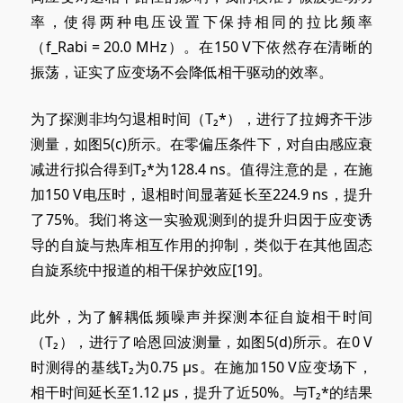
率，使得两种电压设置下保持相同的拉比频率
（f_Rabi = 20.0 MHz）。在150 V下依然存在清晰的
振荡，证实了应变场不会降低相干驱动的效率。
为了探测非均匀退相时间（T₂*），进行了拉姆齐干涉
测量，如图5
(c)
所示。在零偏压条件下，对自由感应衰
减进行拟合得到T₂*为128.4 ns。值得注意的是，在施
加150 V电压时，退相时间显著延长至224.9 ns，提升
了75%。我们将这一实验观测到的提升归因于应变诱
导的自旋与热库相互作用的抑制，类似于在其他固态
自旋系统中报道的相干保护效应[19]。
此外，为了解耦低频噪声并探测本征自旋相干时间
（T₂），进行了哈恩回波测量，如图5
(d)
所示。在0 V
时测得的基线T₂为
0.75 μ
s。在施加150 V应变场下，
相干时间延长至
1.12 μ
s，提升了近50%。与T₂*的结果