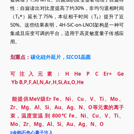
性：自旋读出对比度提高了约30%，非均匀退相时间
（T₂*）延长了75%，本征相干时间（T₂）提升了近
50%。这些结果表明，4H-SiC-on-LNOI架构是一种可
集成且应变可调的平台，适用于高灵敏度量子传感应
用。
划重点：
碳化硅外延片，SICOI晶圆
可注入元素：H He P C Er+
Ge
Yb
B,P,F,Al,N,Ar,H,Si,As,O,He
能提供MeV级Er Fe、Ni、Cu、V、Ti、Mo、
Zr、Mg、Al、Si、Au、Ag、N、O等
元素的离子
束，温度室温
到 800
℃ Fe、Ni、Cu、V、Ti、
Mo、Zr、Mg、Al、Si、Au、Ag、N、O
#金刚石色心离子注入