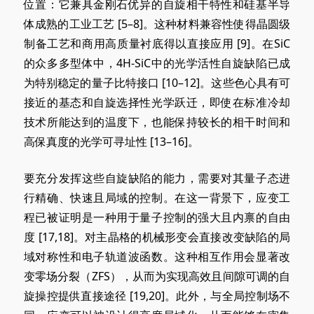
位置：它兼具金刚石优异的自旋相干特性和硅基半导
体成熟的工业
工艺 [
5–8]。这种材料兼容性使得晶圆级
制备工艺和商用高质量衬底得以直接
应用 [
9]。在SiC
的众多多型体中，4H-SiC中的光学活性自旋缺陷已成
为特别稳定的量子比特
接口 [
10–12]。这些色心具有可
接近的基态和自旋选择性光学跃迁，即使在标准冷却
技术所能达到的温度下，也能保持较长的相干时间和
高保真度的光学可寻址
性 [
13–16]。
要充分发挥这些自旋缺陷的能力，需要对其量子态进
行精确、快速且局域的控制。在这一背景下，应变工
程已被证明是一种用于量子控制的强大且内禀的
自由
度 [
17,18]。对主晶格的机械形变会直接改变缺陷的局
域对称性和电子轨道波函数。这种相互作用会显著改
变零场分裂（ZFS），从而为实现高效且间隙可调的自
旋操控提供直接
途径 [
19,20]。此外，与全局控制场不