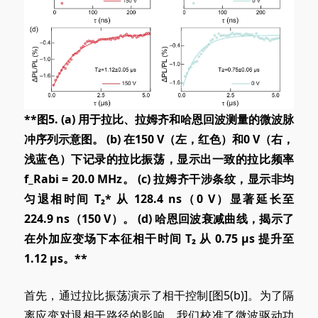
**图5. (a
) 用
于拉比、拉姆齐和哈恩回波测量的微波脉
冲序列示意图。 (b
) 在
150 V（左，红色）和0 V（右，
浅蓝色）下记录的拉比振荡，显示出一致的拉比频率
f_Rabi = 20.0 MHz。 (c
) 拉
姆齐干涉条纹，显示非均
匀退相时间 T₂*
从 128.4
ns（0 V）显著延长
至
224.9
ns（150 V）。 (d
) 哈恩
回波衰减曲线，揭示了
在外加应变场下本征相干时间 T₂
从 0.75
μs 提升
至
1.12
μs。**
首先，通过拉比振荡演示了相干控制[图5
(b)
]。为了隔
离应变对退相干路径的影响，我们校准了微波驱动功