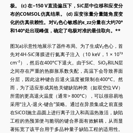
极。 (c
) 在
−150 V直流偏压下，SiC层中位移和应变分
布的COMSOL仿真结果。 (d
) 应变
张量分量随角度变
化的仿真依赖性。对V₂色心敏感的ϵ_zz分量在大约70°
和140°处出现峰值，确定了电极对准的最佳取向。
*
*
图3
(a)
示意性地展示了器件布局。为了生成V₂色心，首
先对4H-SiC薄膜进行氦离子注入（10 keV，1
× 10
¹³
cm⁻²），然后在400°C下退火。由于SiC、SiO₂和LN层
之间存在严重的热膨胀系数失配，高温下会导致界面
分层，因此这种键合后退火温度被限制在400°C。然
而，为了适应形成其他关键缺陷种类（如双空位VV）
所需的更高退火温度（通常> 800°C），可以很容易地
采用“注入-退火-键合”策略。通过在异质集成之前直接
在SiCOI施主晶圆上进行离子注入和高温热激活，缺陷
工程的热预算便与脆弱的键合界面有效解耦，从而显
著拓宽了该平台用于多品种量子缺陷工程的适用性。