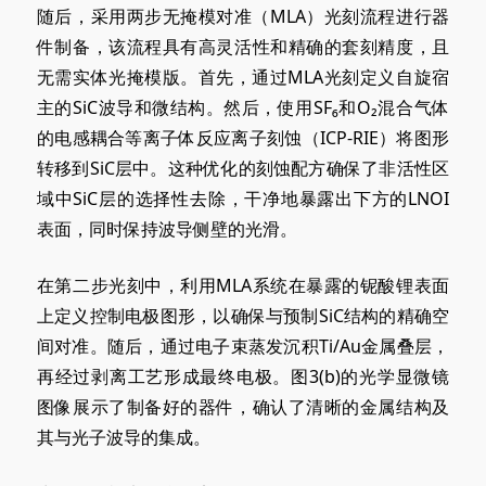
随后，采用两步无掩模对准（MLA）光刻流程进行器
件制备，该流程具有高灵活性和精确的套刻精度，且
无需实体光掩模版。首先，通过MLA光刻定义自旋宿
主的SiC波导和微结构。然后，使用SF₆和O₂混合气体
的电感耦合等离子体反应离子刻蚀（ICP-RIE）将图形
转移到SiC层中。这种优化的刻蚀配方确保了非活性区
域中SiC层的选择性去除，干净地暴露出下方的LNOI
表面，同时保持波导侧壁的光滑。
在第二步光刻中，利用MLA系统在暴露的铌酸锂表面
上定义控制电极图形，以确保与预制SiC结构的精确空
间对准。随后，通过电子束蒸发沉积Ti/Au金属叠层，
再经过剥离工艺形成最终电极。图3
(b)
的光学显微镜
图像展示了制备好的器件，确认了清晰的金属结构及
其与光子波导的集成。