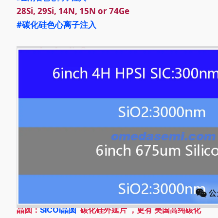
28Si
, 29Si
, 14N
, 15N
or 74Ge
#碳化硅色心
离子注入
晶圆：
SICOi晶圆
碳化硅外延片 ，更有 美国高纯碳化