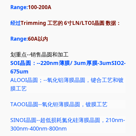
Range:
100-200A
经过
Trimming 工艺
的 6寸
LN/LTOI
晶圆 数据
：
Range:
60A以内
划重点--销售晶圆和加工
SOI晶圆：--220nm薄膜
/ 3um
厚膜-3umSIO2-
675um
ALOOI晶圆；--氧化铝薄膜晶圆，键合工艺和镀
膜工艺
TAOOI晶圆--氧化钽薄膜晶圆，镀膜工艺
SINOI晶圆--超低损耗氮化硅薄膜晶圆，210nm-
300nm-400nm-800nm