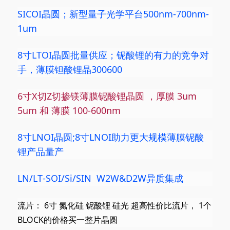
SICOI晶圆；新型量子光学平台500nm-700nm-
1um
8寸LTOI晶圆批量供应；铌酸锂的有力的竞争对
手，薄膜钽酸锂晶300600
6寸X切Z切掺镁薄膜铌酸锂
晶圆 ，
厚膜 3um
5um 和
薄膜 100
-600nm
8寸LNOI
晶圆;
8寸LNOI助力更大规模薄膜铌酸
锂产品量产
LN/LT-SOI/Si/
SIN W
2W&D2W异质集成
流片
： 6寸
氮化
硅 铌酸锂
硅
光 超
高性价比流片
， 1
个
BLOCK的价格买一整片晶圆