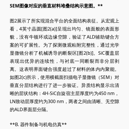
SEM图像对应的垂直材料堆叠结构示意图。**
图2展示了所实现混合平台的全面结构表征。从宏观上
看，4英寸晶圆[图2
(a)
]呈现出均匀、镜面般的表面形
貌，没有牛顿环或边缘空隙，验证了ALD辅助键合方
案的可扩展性。为了探测微观粘附完整性，通过光学
显微镜分析了机械诱导的断裂区[图2
(b)
]。SiC覆盖层
表现出优异的连续性，与衬底一同断裂而非分层剥
离。这表明界面键合强度超过了材料的体内内聚能。
如图2
(c)
所示，使用横截面扫描电子显微镜（SEM）对
垂直分层结构进行了进一步验证。异质结构显示出清
晰的层状结构：4H-SiC自旋宿主层厚度约为450 nm，
LN致动层厚度约为300 nm，两者之间由清晰、无空隙
的ALD界面层分隔。
**B
. 器件
制备与机电仿真**