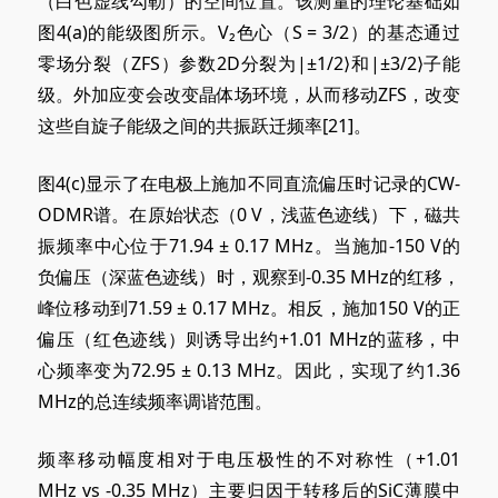
（白色虚线勾勒）的空间位置。该测量的理论基础如
图4
(a)
的能级图所示。V₂色心（S = 3/2）的基态通过
零场分裂（ZFS）参数2D分裂为|±1/2⟩和|±3/2⟩子能
级。外加应变会改变晶体场环境，从而移动ZFS，改变
这些自旋子能级之间的共振跃迁频率[21]。
图4
(c)
显示了在电极上施加不同直流偏压时记录的CW-
ODMR谱。在原始状态（0 V，浅蓝色迹线）下，磁共
振频率中心位于71.94
± 0.17
MHz。当施加-150 V的
负偏压（深蓝色迹线）时，观察到-0.35 MHz的红移，
峰位移动到71.59
± 0.17
MHz。相反，施加150 V的正
偏压（红色迹线）则诱导出约+1.01 MHz的蓝移，中
心频率变为72.95
± 0.13
MHz。因此，实现了约1.36
MHz的总连续频率调谐范围。
频率移动幅度相对于电压极性的不对称性（+1.01
MHz vs -0.35 MHz）主要归因于转移后的SiC薄膜中