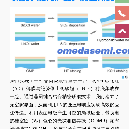
我们实现了一种晶圆级混合量子平台，将4H-碳化硅
（SiC）薄膜与绝缘体上铌酸锂（LNOI）衬底集成在
一起。通过晶圆键合结合精密研磨技术，我们建立了
无空隙界面，从而利用LN的强压电响应实现高效的应
变传递。利用表面电极产生可控的局域应变，带负电
的硅空位（V₂）色心的光探测磁共振（ODMR）频率
被调谐了1.36 MHz。所施加的应变显著增强了自旋特