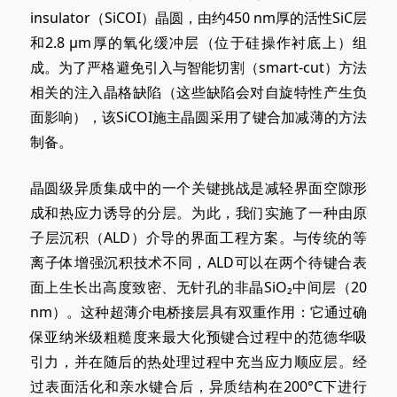
insulator（SiCOI）晶圆，由约450 nm厚的活性SiC层
和
2.8 μ
m厚的氧化缓冲层（位于硅操作衬底上）组
成。为了严格避免引入与智能切割（smart-cut）方法
相关的注入晶格缺陷（这些缺陷会对自旋特性产生负
面影响），该SiCOI施主晶圆采用了键合加减薄的方法
制备。
晶圆级异质集成中的一个关键挑战是减轻界面空隙形
成和热应力诱导的分层。为此，我们实施了一种由原
子层沉积（ALD）介导的界面工程方案。与传统的等
离子体增强沉积技术不同，ALD可以在两个待键合表
面上生长出高度致密、无针孔的非晶SiO₂中间层（20
nm）。这种超薄介电桥接层具有双重作用：它通过确
保亚纳米级粗糙度来最大化预键合过程中的范德华吸
引力，并在随后的热处理过程中充当应力顺应层。经
过表面活化和亲水键合后，异质结构在200°C下进行