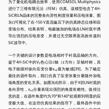
为了量化机电耦合效率，使用COMSOL Multiphysics
进行了三维有限元法（FEM）仿真。该模型包含了4H-
SiC和LN晶体的完整各向异性刚度张量和压电张量。图
3
(c)
可视化了在-150 V直流偏压下的仿真静态位移和应
变场分布。结果表明，电极施加的电场在LN衬底中诱
导出强烈的压电形变，并通过无空隙界面高效传递到
SiC波导中。
一个关键的设计参数是电场相对于衬底晶轴的方向。
鉴于4H-SiC中的V₂色心沿c轴（z方向）呈轴对称，其
电子能级对纵向应变分量ϵₓ₂最为敏感[39]。为了确定
最佳的器件取向，我们仿真了应变张量分量随外加电
场角度的变化关系。如图3
(d)
所示，由于X切LN衬底的
各向异性，ϵₓ₂分量表现出强烈的角度依赖性。值得注
意的是，在器件角度约为70°和140°处观察到明显的应
变极大值。在这些仿真结果的指导下，最终器件中的