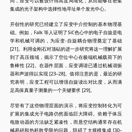
同，应变可以被设计得高度局域化，从而能够在密集
集成的光子架构中选择性地寻址单个发光中心。
开创性的研究已经建立了应变中介控制的基本物理基
础。例如，Falk 等人证明了SiC色心中的电子自旋是电
学和机械可调的，为应变-自旋耦合物理奠定了
基础
[
21]。利用金刚石对顶砧的进一步研究将这一理解扩展
到了高压领域，揭示了空位中心在极端机械载荷下的
鲁棒
性 [
22]。在器件层面，应变调谐已通过机械谐振
器和声波得以
实现 [
23–28]。值得注意的是，最近的研
究表明，应变工程可以增强自旋读出对比度，从而满
足高保真量子测量的一个关键
要求 [
29]。
尽管有了这些物理层面的演示，将应变控制转化为可
扩展的集成光子电路仍然面临巨大障碍。依赖于体压
电致动器的方法缺乏紧凑性，而悬空结构通常存在机
械易碎和热耗散受限的问题，阻碍了大规模
集成 [
30–