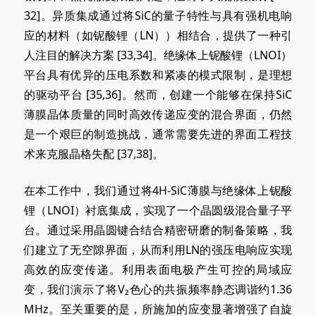
32]。异质集成通过将SiC的量子特性与具有强机电响
应的材料（如铌酸锂（LN））相结合，提供了一种引
人注目的解决
方案 [
33,34]。绝缘体上铌酸锂（LNOI）
平台具有优异的压电系数和紧凑的模式限制，是理想
的驱动
平台 [
35,36]。然而，创建一个能够在保持SiC
薄膜晶体质量的同时高效传递应变的混合界面，仍然
是一个艰巨的制造挑战，通常需要先进的界面工程技
术来克服晶格失
配 [
37,38]。
在本工作中，我们通过将4H-SiC薄膜与绝缘体上铌酸
锂（LNOI）衬底集成，实现了一个晶圆级混合量子平
台。通过采用晶圆键合结合精密研磨的制备策略，我
们建立了无空隙界面，从而利用LN的强压电响应实现
高效的应变传递。利用表面电极产生可控的局域应
变，我们演示了将V₂色心的共振频率静态调谐约1.36
MHz。至关重要的是，所施加的应变显著增强了自旋