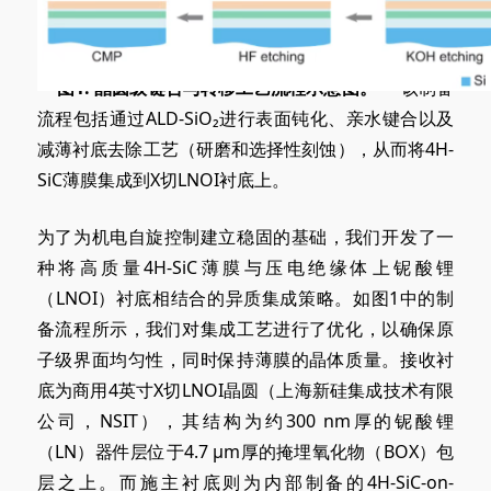
**图1. 晶圆级键合与转移工艺流程示意图。*
*
该
制备
流程包括通过ALD-SiO₂进行表面钝化、亲水键合以及
减薄衬底去除工艺（研磨和选择性刻蚀），从而将4H-
SiC薄膜集成到X切LNOI衬底上。
为了为机电自旋控制建立稳固的基础，我们开发了一
种将高质量4H-SiC薄膜与压电绝缘体上铌酸锂
（LNOI）衬底相结合的异质集成策略。如图1中的制
备流程所示，我们对集成工艺进行了优化，以确保原
子级界面均匀性，同时保持薄膜的晶体质量。接收衬
底为商用4英寸X切LNOI晶圆（上海新硅集成技术有限
公司，NSIT），其结构为约300 nm厚的铌酸锂
（LN）器件层位于
4.7 μ
m厚的掩埋氧化物（BOX）包
层之上。而施主衬底则为内部制备的4H-SiC-on-