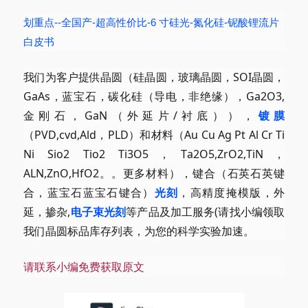
划重点--全国产-超高性价比-6 寸硅光-氮化硅-铌酸锂流片
白皮书
我们为客户提供晶圆（硅晶圆，玻璃晶圆，SOI晶圆，
GaAs，蓝宝石，碳化硅（导电，非绝缘），Ga2O3,
金刚石，GaN（外延片/衬底）），
镀膜
（PVD,cvd,Ald，PLD）和材料（Au Cu Ag Pt Al Cr Ti
Ni Sio2 Tio2 Ti3O5，Ta2O5,ZrO2,TiN，
ALN,ZnO,HfO2
。。
更多材料），键合（石英石英键
合，蓝宝石蓝宝石键合）
光刻
，高精度掩模版，外
延，
掺杂,
电子束光刻
等产品及加工服务
(请
找小编领取
我们晶圆标品库存列表，为您的科学实验加速。
请联系小编免费获取原文