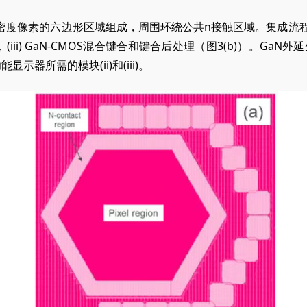
密度像素的六边形区域组成，周围环绕公共n接触区域。集成流
，(
iii) GaN-CMOS混合键合和键合后处理（图3
(b)
）。GaN外
功能显示器所需的模块
(ii)
和
(iii)
。