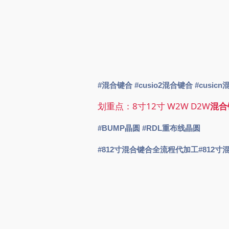
#混合键合
#cusio2混合键合
#cusic
划重点：8寸12寸 W2W D2W
混合
#BUMP晶圆
#RDL重布线晶圆
#812寸混合键合全流程代加工
#812