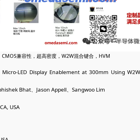
尺度，CMOS兼容性，超高密度，W2W混合键合，HVM
on Micro-LED Display Enablement at 300mm Using W2W
hishek Bhat、Jason Appell、Sangwoo
Lim
, CA, USA
 USA