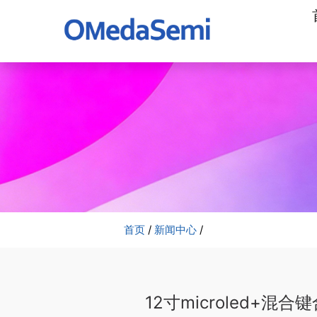
加
工
公
司
首页
/
新闻中心
/
12寸microled+混