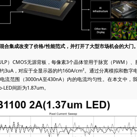
mm上的混合集成改变了价格/性能范式，并打开了大型市场机会的大门
ULP）CMOS无源背板，每像素3个晶体管用于脉宽（PWM）、
uA，对应于全显示器的约160A/cm²。通过分离模拟和数字电源
M电流范围（3000nA至430nA）内的电流均匀性。在本文中，
-LED间距为1.87um。