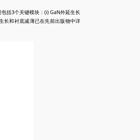
程包括3个关键模块：
(i)
GaN外延生长
延生长和衬底减薄已在先前出版物中详