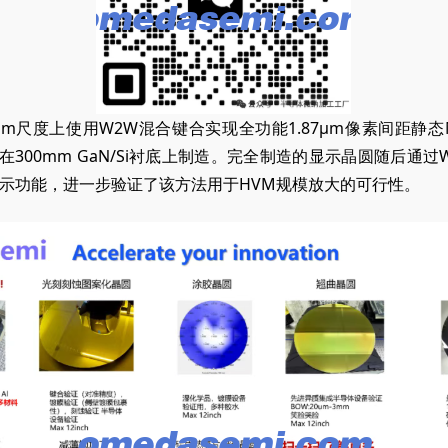
m尺度上使用W2W混合键合实现全功能1.87μm像素间距静态Mi
艺流程在300mm GaN/Si衬底上制造。完全制造的显示晶圆随后通
示功能，进一步验证了该方法用于HVM规模放大的可行性。