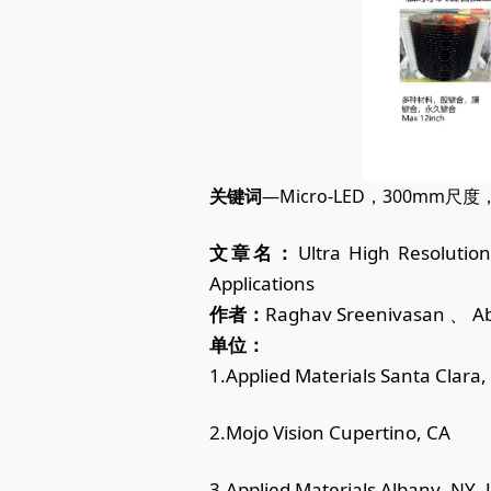
关键词
—Micro-LED，300mm
文章名：
Ultra High Resoluti
Applications
作者：
Raghav Sreenivasan
、
Ab
单位
：
1.Applied Materials Santa Clara
2.Mojo Vision Cupertino, CA
3.Applied Materials Albany, NY,