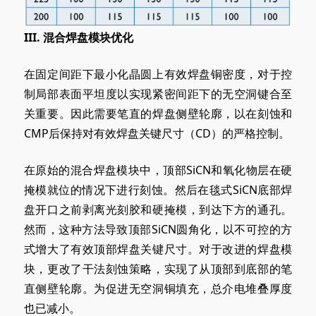
III
. 混合
焊盘模块优化
在固定间距下最小化晶圆上有效焊盘铜密度，对于控
制局部表面平坦度以实现紧密间距下的无空洞键合至
关重要。因此需要笔直的焊盘侧壁轮廓，以在刻蚀和
CMP后保持对有效焊盘关键尺寸（CD）的严格控制。
在原始的混合焊盘模块中，顶部SiCN和氧化物层在硬
掩模就位的情况下进行刻蚀。然后在毯式SiCN底部焊
盘开口之前剥离光刻胶和硬掩模，到达下方的通孔。
然而，这种方法导致顶部SiCN圆角化，以不可控的方
式增大了有效顶部焊盘关键尺寸。对于改进的焊盘模
块，更改了干法刻蚀策略，实现了从顶部到底部的笔
直侧壁轮廓。为促进无空洞铜填充，总介电堆叠厚度
也已减小。