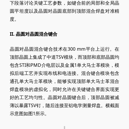
下段落讨论关键工艺参数，如键合前的局部和全局晶
圆平坦度以及晶圆对晶圆底部到顶部混合焊盘对准精
度。
II
. 晶圆
对晶圆混合键合
晶圆对晶圆混合键合技术在
300 mm
平台上运行。在
顶部晶圆上集成了中道TSV模块，而顶部和底部晶圆均
包含STI和PMD介电层以及金属1单大马士革模块，模
拟后端工艺并实现布线和电连接。混合键合模块包含
通孔单大马士革模块，能够实现顶部单大马士革混合
焊盘模块的虚拟化，同时允许在关键键合界面实现更
好的工艺均匀性。晶圆对晶圆键合后，顶部晶圆被减
薄以暴露TSV钉，随后连接至铝电学测量焊盘。横截面
示意图如图1所示。