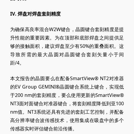
IV
. 焊
盘对焊盘套刻精度
为确保高良率混合W2W键合，晶圆键合套刻精度是提
升性能的重要因素。为在顶部和底部焊盘之间提供足
够的接触面积，建议焊盘至少有50%的重叠面积。这
导致所需的最大晶圆对晶圆键合套刻矢量小于间
距/4。
本文报告的晶圆要么在配备SmartView
® NT2
对准器
的EV Group GEMINI®晶圆键合系统上键合，实现低
于200 nm的套刻精度，要么使用更新的SmartView
®
NT3
面对面键合对准器键合，将套刻精度降低到亚100
nm值。NT3系统还具有先进的套刻工艺控制，并配备
高分辨率键合波传感技术，使用集成在吸盘中的多个
传感器实时评估键合前沿传播。