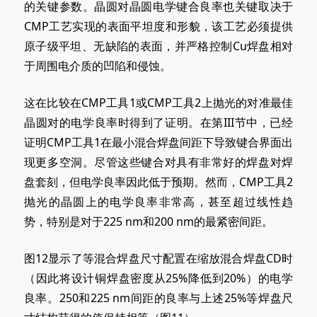
的关键参数。晶圆对晶圆电学键合良率也关键取决于
CMP工艺实现的表面平坦度和形貌，该工艺必须提供
原子级平坦、无缺陷的表面，并严格控制Cu焊盘相对
于周围电介质的凹陷和侵蚀。
这在比较在CMP工具1或CMP工具2上抛光的对准最佳
晶圆对的电学良率时得到了证明。在第III节中，已经
证明CMP工具1在最小混合焊盘间距下导致键合界面出
现更多空洞。尽管这些键合对具有非常好的焊盘对焊
盘套刻，但电学良率因此低于预期。然而，CMP工具2
抛光的晶圆上的电学良率非常高，甚至超过线性趋
势，特别是对于225 nm和200 nm的最紧密间距。
图12显示了等混合焊盘尺寸配置在缩放混合焊盘CD时
（因此将设计铜焊盘密度从25%降低到20%）的电学
良率。250和225 nm间距的良率与上述25%等焊盘尺