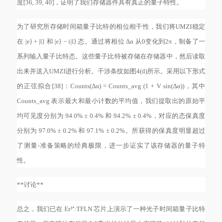
度[36, 39, 40]，证明了我们存储器件具有真正的量子特性。
为了研究所存储时间箱量子比特的相位相干性，我们将
UMZI稳定
在 |e⟩ + |l⟩ 和 |e⟩ − i|l⟩ 态。通过将相位 Δα 从0变化到2π，制备了一
系列输入量子比特态。这些量子比特被存储在存储器中，然后读取
出来并送入UMZI进行分析。干涉条纹如图4(d)所示。采用以下形式
的正弦拟合[38]：Counts(Δα) = Counts_avg (1 + V sin(Δα))，其中
Counts_avg 表示最大和最小计数的平均值，我们提取出的原始平
均可见度分别为 94.0% ± 0.4% 和 94.2% ± 0.4%，对应的态保真度
分别为 97.0% ± 0.2% 和 97.1% ± 0.2%。所获得的保真度明显超过
了测量-准备策略的经典极限，进一步证实了该存储器的量子特
性。
**讨论**
总之，我们已在
Er³⁺:TFLN 芯片上演示了一种光子时间箱量子比特