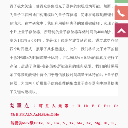
得了极大关注，使得众多集成光子器件的实现成为可能。然而，作
为量子互联网通用构建模块的量子存储器，尚未在薄膜铌酸锂中得
到演示。在本研究中，我们利用掺铒离子的薄膜铌酸锂，实现了首
个片上量子存储器。所研制的量子存储器存储时间为400纳秒，效
率为1.95% ± 0.04%，显著优于传统的波导延迟线。通过成功存储
四个时间模式，展示了其多模能力。此外，我们将单光子水平的相
干脉冲编码为时间箱量子比特，并以96.8% ± 0.3%的保真度进行了
存储，超越了测量-准备策略所能达到的经典极限。我们的结果展
示了薄膜铌酸锂中首个用于电信波段时间箱量子比特的片上量子存
储器，为面向可扩展量子信息处理的集成量子寄存器和中继器提供
了关键构建模块。
划重点：
可注入元素：
H He P C Er+ Ge
Yb B,P,F,Al,N,Ar,H,Si,As,O,He
能提供MeV级Er Fe、Ni、Cu、V、Ti、Mo、Zr、Mg、Al、Si、