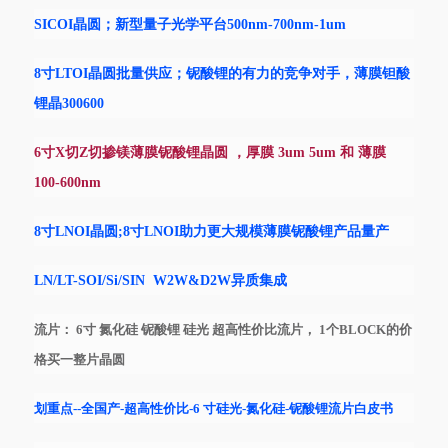
SICOI晶圆；新型量子光学平台500nm-700nm-1um
8寸LTOI晶圆批量供应；铌酸锂的有力的竞争对手，薄膜钽酸
锂晶300600
6寸X切Z切掺镁薄膜铌酸锂晶圆 ，厚膜 3um 5um 和 薄膜
100-600nm
8寸LNOI晶圆;8寸LNOI助力更大规模薄膜铌酸锂产品量产
LN/LT-SOI/Si/SIN W2W&D2W异质集成
流片：
6寸 氮化硅 铌酸锂 硅光 超高性价比流片， 1个BLOCK的价
格买一整片晶圆
划重点
--全国产-超高性价比-6 寸硅光-氮化硅-铌酸锂流片白皮书