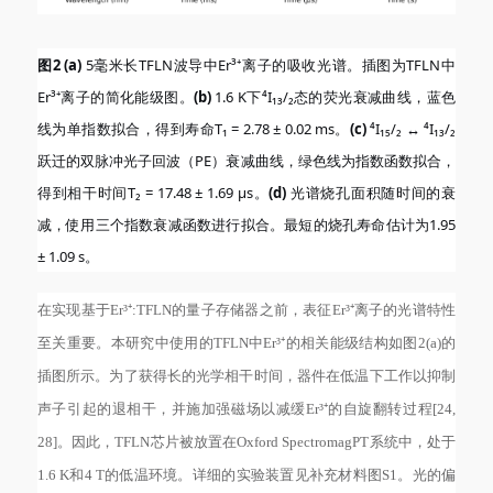
图
2 (a)
5毫米长TFLN波导中Er³⁺离子的吸收光谱。插图为TFLN中
Er³⁺离子的简化能级图。
(b)
1.6 K下⁴I₁₃/₂态的荧光衰减曲线，蓝色
线为单指数拟合，得到寿命T₁ = 2.78 ± 0.02 ms。
(c)
⁴I₁₅/₂ ↔ ⁴I₁₃/₂
跃迁的双脉冲光子回波（PE）衰减曲线，绿色线为指数函数拟合，
得到相干时间T₂ = 17.48 ± 1.69 µs。
(d)
光谱烧孔面积随时间的衰
减，使用三个指数衰减函数进行拟合。最短的烧孔寿命估计为1.95
± 1.09 s。
在实现基于
Er³⁺:TFLN的量子存储器之前，表征Er³⁺离子的光谱特性
至关重要。本研究中使用的TFLN中Er³⁺的相关能级结构如图2(a)的
插图所示。为了获得长的光学相干时间，器件在低温下工作以抑制
声子引起的退相干，并施加强磁场以减缓Er³⁺的自旋翻转过程[24,
28]。因此，TFLN芯片被放置在Oxford SpectromagPT系统中，处于
1.6 K和4 T的低温环境。详细的实验装置见补充材料图S1。光的偏