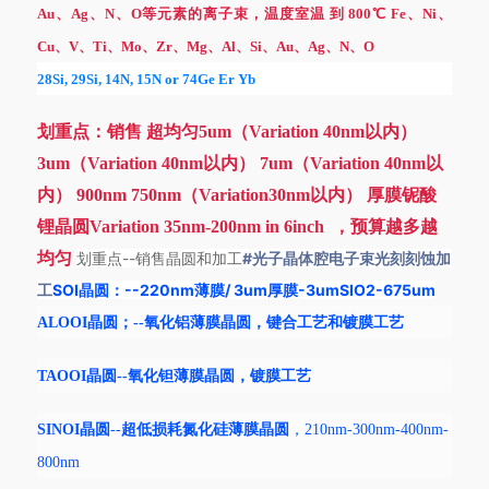
Au、Ag、N、O等元素的离子束，温度室温 到 800℃ Fe、Ni、
Cu、V、Ti、Mo、Zr、Mg、Al、Si、Au、Ag、N、O
28Si, 29Si, 14N, 15N or 74Ge Er Yb
划重点：销售
超均匀
5um（Variation 40nm以内）
3um（Variation 40nm以内） 7um（Variation 40nm以
内） 900nm 750nm（Variation30nm以内） 厚膜铌酸
锂晶圆Variation 35nm-200nm in 6inch ，预算越多越
均匀
--销售晶圆和加工
#光子晶体腔电子束光刻刻蚀加
划重点
工
SOI晶圆：--220nm薄膜/ 3um厚膜-3umSIO2-675um
ALOOI晶圆；--氧化铝薄膜晶圆，键合工艺和镀膜工艺
TAOOI晶圆--氧化钽薄膜晶圆，镀膜工艺
SINOI晶圆
--
超低损耗氮化硅薄膜晶圆
，
210nm-300nm-400nm-
800nm