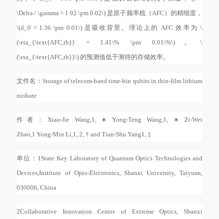
\Delta / \gamma = 1.92 \pm 0.02\) 是原子频率梳（AFC）的精细度，
\(d_0 = 1.36 \pm 0.01\) 是吸收背景。理论上的 AFC 效率为 \
(\eta_{\text{AFC,th}} = 1.41\% \pm 0.01\%\)。\
(\eta_{\text{AFC,th}}\) 的预测值低于测得的存储效率。
文件名：
Storage of telecom-band time-bin qubits in thin-film lithium
niobate
作者：
Xiao-Jie Wang,1, ∗ Yong-Teng Wang,1, ∗ Zi-Wei
Zhao,1 Yong-Min Li,1, 2, † and Tian-Shu Yang1, ‡
单位：
1State Key Laboratory of Quantum Optics Technologies and
Devices,Institute of Opto-Electronics, Shanxi University, Taiyuan,
030006, China
2Collaborative Innovation Center of Extreme Optics, Shanxi