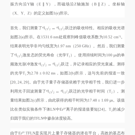
振方向沿Y轴（E ∥ Y），而磁场沿Z轴施加（B ∥ Z）。坐标轴
（X、Y、Z）的定义如图1(e)所示。
首先，我们测量了
⁴I₁₅/₂ ↔ ⁴I₁₃/₂跃迁的吸收特性。相应的吸收光谱
如图2(a)所示。在1531.6 nm处观察到峰值吸收系数为10.52 cm⁻¹。
结果表明光学非均匀线宽为1.97 nm（250 GHz）。然后，我们测量
了⁴I₁₃/₂激发态的荧光寿命（光学T₁）。使用持续时间为100 µs的单
频激光脉冲激发⁴I₁₅/₂ ↔ ⁴I₁₃/₂跃迁，并记录相应的荧光衰减。测得
的光学T₁为2.78 ± 0.02 ms，如图2(b)所示，这与先前的报道一致
[20, 24, 29]。由于光子量子存储器依赖于光学相干性，我们进一步
利用光子回波测量了⁴I₁₅/₂ ↔ ⁴I₁₃/₂跃迁的光学相干时间（T₂）。测
量结果如图2(c)所示，由此获得的相干时间为17.48 ± 1.69 µs。该值
比在类似实验条件下体LN中Er³⁺离子的报道值要短[24]。T₂的减少
归因于我们的TFLN中掺杂浓度较高。
由于
Er³⁺:TFLN是实现片上量子存储器的潜在平台，高效的基态布