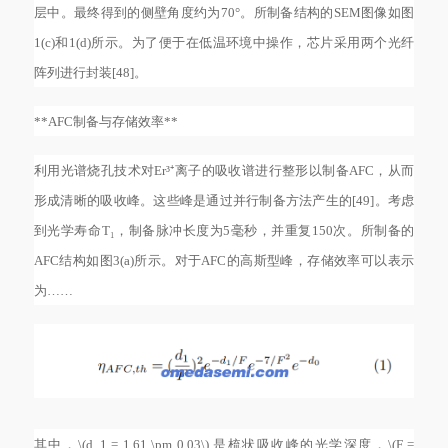
层中。最终得到的侧壁角度约为70°。所制备结构的SEM图像如图
1(c)和1(d)所示。为了便于在低温环境中操作，芯片采用两个光纤
阵列进行封装[48]。
**AFC制备与存储效率**
利用光谱烧孔技术对
Er³⁺离子的吸收谱进行整形以制备AFC，从而
形成清晰的吸收峰。这些峰是通过并行制备方法产生的[49]。考虑
到光学寿命T₁，制备脉冲长度为5毫秒，并重复150次。所制备的
AFC结构如图3(a)所示。对于AFC的高斯型峰，存储效率可以表示
为……
其中，
\(d_1 = 1.61 \pm 0.03\) 是梳状吸收峰的光学深度，\(F =