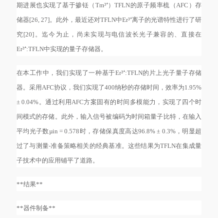
期进展也实现了基于掺铥（Tm³⁺）TFLN的原子频率梳（AFC）存
储器[26, 27]。此外，最近还对TFLN中Er³⁺离子的光谱特性进行了研
究[20]。迄今为止，尚未实现与电信波长光子兼容的、直接在
Er³⁺:TFLN中实现的量子存储器。
在本工作中，我们实现了一种基于
Er³⁺:TFLN的片上光子量子存储
器。采用AFC协议，我们实现了400纳秒的存储时间，效率为1.95%
± 0.04%。通过利用AFC方案固有的时间多模能力，实现了四个时
间模式的存储。此外，输入信号被编码为时间箱量子比特，在输入
平均光子数µin = 0.578时，存储保真度高达96.8% ± 0.3%，明显超
过了与测量-准备策略相关的经典基准。这些结果为TFLN在集成量
子技术中的应用铺平了道路。
**结果**
**器件制备**