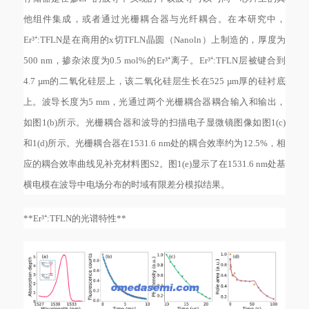
他组件集成，或者通过光栅耦合器与光纤耦合。在本研究中，
Er³⁺:TFLN是在商用的x切TFLN晶圆（Nanoln）上制造的，厚度为
500 nm，掺杂浓度为0.5 mol%的Er³⁺离子。Er³⁺:TFLN层被键合到
4.7 µm的二氧化硅层上，该二氧化硅层生长在525 µm厚的硅衬底
上。波导长度为5 mm，光通过两个光栅耦合器耦合输入和输出，
如图1(b)所示。光栅耦合器和波导的扫描电子显微镜图像如图1(c)
和1(d)所示。光栅耦合器在1531.6 nm处的耦合效率约为12.5%，相
应的耦合效率曲线见补充材料图S2。图1(e)显示了在1531.6 nm处基
横电模在波导中电场分布的时域有限差分模拟结果。
**Er³⁺:TFLN的光谱特性**