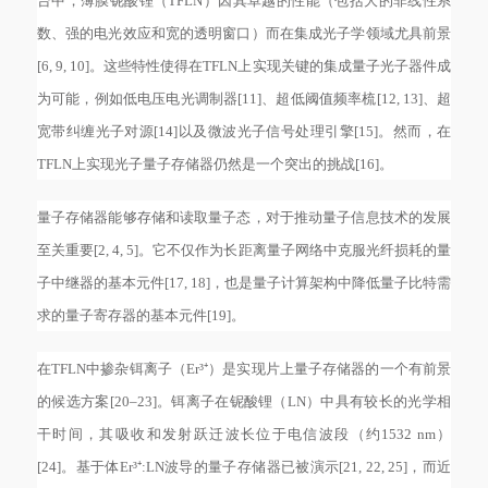
台中，薄膜铌酸锂（TFLN）因其卓越的性能（包括大的非线性系
数、强的电光效应和宽的透明窗口）而在集成光子学领域尤具前景
[6, 9, 10]。这些特性使得在TFLN上实现关键的集成量子光子器件成
为可能，例如低电压电光调制器[11]、超低阈值频率梳[12, 13]、超
宽带纠缠光子对源[14]以及微波光子信号处理引擎[15]。然而，在
TFLN上实现光子量子存储器仍然是一个突出的挑战[16]。
量子存储器能够存储和读取量子态，对于推动量子信息技术的发展
至关重要
[2, 4, 5]。它不仅作为长距离量子网络中克服光纤损耗的量
子中继器的基本元件[17, 18]，也是量子计算架构中降低量子比特需
求的量子寄存器的基本元件[19]。
在
TFLN中掺杂铒离子（Er³⁺）是实现片上量子存储器的一个有前景
的候选方案[20–23]。铒离子在铌酸锂（LN）中具有较长的光学相
干时间，其吸收和发射跃迁波长位于电信波段（约1532 nm）
[24]。基于体Er³⁺:LN波导的量子存储器已被演示[21, 22, 25]，而近