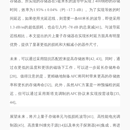
存储器。所实现的存储器在5毫米长的波导中实现了400纳秒的存储
时间，效率为1.95% ± 0.04%（约 –17.5 dB）。为了实现等效的时
间延迟，如果使用光延迟线，则需要一条60米长的波导，即使采用
1.3 dB/m的超低损耗，也会引入约 -78 dB 的总衰减[41]。与波导延
迟线相比，本文提出的片上量子存储器在实现长时延方面具有明显
优势，提供了显著更低的损耗和大幅减小的器件尺寸。
未来，可以通过采用阻抗匹配腔来提高存储效率
[42, 43]。同时，通
过在更低的温度和更强的磁场下工作，可以进一步延长存储寿命
[28]。值得注意的是，更精确地制备AFC将同时带来更高的存储效
率和更长的存储寿命[32]。此外，虽然AFC方案是一种预编程的延
迟，但可以通过采用斯塔克调制的AFC协议来实现按需读取[35,
44]。
展望未来，将片上量子存储单元与低损耗波导
[41]、高性能电光调
制器[45]、高质量纠缠光子源[14]以及单光子探测器[46]集成，将进