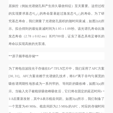
居操控（例如光谱烧孔和产生持久吸收特征）至关重要。这些过程
的实现要求基态⁴I₁₅/₂的寿命显著超过激发态⁴I₁₃/₂的寿命。为了研
究基态寿命，我们测量了光谱烧孔面积的随时间衰减，如图2(d)所
示。拟合得到的最短衰减时间为1.95 ± 1.09秒。该光谱孔寿命比激
发态寿命（2.78 ± 0.02 ms）长约700倍，证实了基态具有足够长的
寿命以实现高效的光泵浦。
**原子频率梳存储**
为了将电信波段光子存储在
Er³⁺:TFLN芯片中，我们采用了AFC方案
[30, 31]。AFC方案依赖于光谱烧孔技术，将Er³⁺离子非均匀展宽的
吸收谱周期性地形成为一系列窄的、等间距的吸收峰，如图3(a)所
示。当输入光子被梳状吸收峰吸收后，它们将在固定的延迟时间τ =
1/Δ后重新发射，其中Δ表示梳齿间距。如图3(a)所示，我们制备了
一个宽度为40 MHz、梳齿间距为2.5 MHz的AFC，对应的存储时间