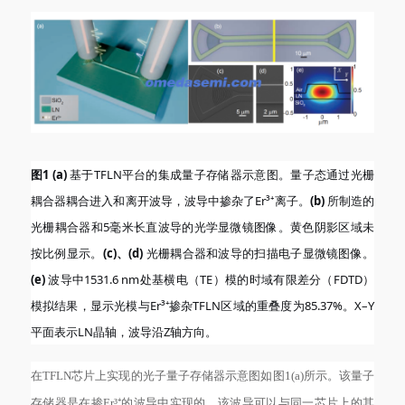
图
1 (a)
基于TFLN平台的集成量子存储器示意图。量子态通过光栅
耦合器耦合进入和离开波导，波导中掺杂了Er³⁺离子。
(b)
所制造的
光栅耦合器和5毫米长直波导的光学显微镜图像。黄色阴影区域未
按比例显示。
(c)、(d)
光栅耦合器和波导的扫描电子显微镜图像。
(e)
波导中1531.6 nm处基横电（TE）模的时域有限差分（FDTD）
模拟结果，显示光模与Er³⁺掺杂TFLN区域的重叠度为85.37%。X–Y
平面表示LN晶轴，波导沿Z轴方向。
在
TFLN芯片上实现的光子量子存储器示意图如图1(a)所示。该量子
存储器是在掺Er³⁺的波导中实现的，该波导可以与同一芯片上的其