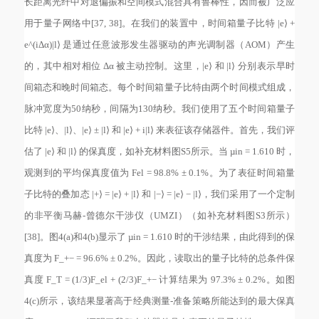
长距离光纤中对退偏振和空间模式混合具有鲁棒性，因而被广泛应
用于量子网络中[37, 38]。在我们的装置中，时间箱量子比特 |e⟩ +
e^(iΔα)|l⟩ 是通过任意波形发生器驱动的声光调制器（AOM）产生
的，其中相对相位 Δα 被主动控制。这里，|e⟩ 和 |l⟩ 分别表示早时
间箱态和晚时间箱态。每个时间箱量子比特由两个时间模式组成，
脉冲宽度为50纳秒，间隔为130纳秒。我们使用了五个时间箱量子
比特 |e⟩、|l⟩、|e⟩ ± |l⟩ 和 |e⟩ + i|l⟩ 来表征该存储器件。首先，我们评
估了 |e⟩ 和 |l⟩ 的保真度，如补充材料图S5所示。当 µin = 1.610 时，
观测到的平均保真度值为 Fel = 98.8% ± 0.1%。为了表征时间箱量
子比特的叠加态 |+⟩ = |e⟩ + |l⟩ 和 |−⟩ = |e⟩ − |l⟩，我们采用了一个定制
的非平衡马赫-曾德尔干涉仪（UMZI）（如补充材料图S3所示）
[38]。图4(a)和4(b)显示了 µin = 1.610 时的干涉结果，由此得到的保
真度为 F_+− = 96.6% ± 0.2%。因此，读取出的量子比特的总条件保
真度 F_T = (1/3)F_el + (2/3)F_+− 计算结果为 97.3% ± 0.2%。如图
4(c)所示，该结果显著高于经典测量-准备策略所能达到的最大保真