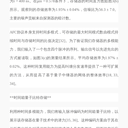
为τ = 400 ns。在µin = 0.578条件下，存储器的时间直方图如图3(b)
所示。观察到的存储效率为1.95% ± 0.04%，信噪比为56.3 ± 7.0。
主要的噪声贡献来自探测器的暗计数。
AFC协议本身支持时间多模式，可存储的最大时间模式数由模式持
续时间与存储时间的比值决定[32]。为了验证我们存储器的多模能
力，我们输入了一个包含四个脉冲的序列。输出信号以先进先出的
方式被读取，如图3(c)的测量结果所示。平均存储效率为1.97% ±
0.02%。这种时间复用能力为提高纠缠分发速率提供了一种可扩展
的方法，从而提高了基于量子中继器的网络的整体效率[18, 33,
34]。
**时间箱量子比特存储**
利用种时间多模能力，我们将输入脉冲编码为时间箱量子比特，以
展示该存储器在量子技术中的潜力
[35, 36]。这种编码方案由于其在