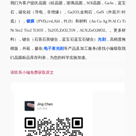
我们为客户提供晶圆（硅晶圆，玻璃晶圆，
SOI晶圆，GaAs，蓝宝
石，碳化硅（导电，非绝缘），Ga2O3,金刚石，GaN（外延片/衬
底）），
镀膜
（
PVD,cvd,Ald，PLD）和材料（Au Cu Ag Pt Al Cr Ti
Ni Sio2 Tio2 Ti3O5，Ta2O5,ZrO2,TiN，ALN,ZnO,HfO2。。更多材
料），键合（石英石英键合，蓝宝石蓝宝石键合）
光刻
，高精度掩
模版，外延，掺杂
,
电子束光刻
等产品及加工服务
(请找小编领取我
们晶圆标品库存列表，为您的科学实验加速。
请联系小编免费获取原文