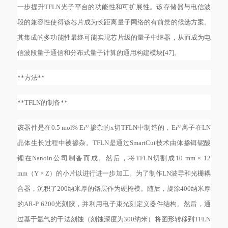
一步提升TFLN光子平台的功能性和可扩展性。该存储器与电信波
段的兼容性使得该芯片成为长距离量子网络的有前景的候选方案。
其集成的多功能性最终可能实现芯片级的量子中继器，从而成为电
信波段量子通信和分布式量子计算的通用构建模块[47]。
**方法**
**TFLN的制备**
该器件是在
0.5 mol% Er³⁺掺杂的x切TFLN中制造的，Er³⁺离子在LN
晶体生长过程中被掺杂。TFLN是通过SmartCut技术由体掺铒铌酸
锂在Nanoln公司制备而成。然后，将TFLN切割成10 mm × 12
mm（Y × Z）的小片以进行进一步加工。为了制作LN波导和光栅耦
合器，沉积了200纳米厚的铬层作为硬掩模。随后，旋涂400纳米厚
的AR-P 6200光刻胶，并利用电子束光刻定义器件结构。然后，通
过基于氩气的干法刻蚀（刻蚀深度为300纳米）将图形转移到TFLN