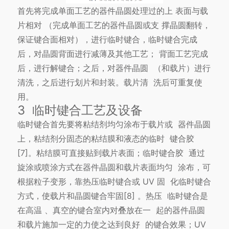
首先将完成单面工艺的器件晶圆处理过的上 表面与载
片相对 （完成单面工艺的器件晶圆或支 撑晶圆翻转，
保证键合面相对），进行临时键合，临时键合完成
后，对晶圆背面进行减薄及其他工艺； 背面工艺完成
后，进行解键合；之后，对器件晶圆 （和载片）进行
清洗，之后进行划片和封装。载片清 洗后可重复使
用。
3 临时键合工艺及设备
临时键合首先要将粘结剂均匀涂布于载片或 器件晶圆
上，粘结剂分固态的粘结膜和液态的临时 键合胶
[7]。粘结膜可直接贴到载片表面；临时键合胶 通过
旋涂或喷涂方式在器件晶圆和载片表面均匀 涂布，可
根据粒子变形，靠热压临时键合或 UV 固 化临时键合
方式，使载片和晶圆键合牢固[8] 。热压 临时键合是
在高温 、真空的键合室内对叠放在一 起的器件晶圆
和载片施加一定的力使之达到良好 的键合效果；UV