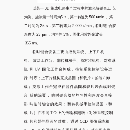
以某一
3D
集成电路生产过程中的激光解键合工
艺
为例。旋涂第一时间为
5
s
，第一转速为
500 r/min
，
第
二时间为
25
s
，第二转速为
2
000
r/
min
，
临时键
合胶
厚度为
23
μ
m
，均匀性
3%
；固化用紫外光波长
365
nm
。
临时键合设备主要由控制系统、上下片机
构、
旋涂工作台
、翻转机械手
、预对准机构
、对准系
统
和
UV
固化工作台构成
。控制系统控制设备运
行
时序；上下片机构完成晶圆（和载片）的装
/
卸
载；
旋涂工作台完成在器件晶圆和载片表面临时
键
合
胶的涂覆
，
临时键合胶的均匀性和厚度会直接
影
响临时键合的效果；
翻转机械手控制晶圆
（和
载
片）在不同工位上的传输和翻转；对准系统控
制
载
片和器件晶圆的对准，
通过
CCD
图像系统和