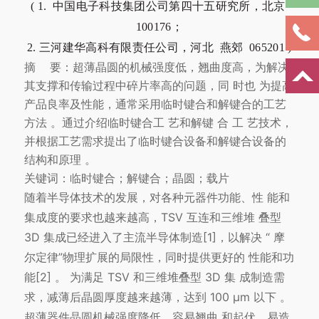
( 1. 中国电子科技集团公司第四十五研究所，北京
100176；
2. 三河建华高科有限责任公司，河北 燕郊 065201 )
摘 要：超薄晶圆的机械强度低，翘曲度高，为解决
其支撑和传输过程中碎片率高的问题，同 时也 为提高
产品良率及性能，通常采用临时键合和解键合的工艺
方法 。通过介绍临时键合工 艺和解键 合 工 艺技术，
并根据工艺需求提出了临时键合设备和解键合设备的
结构和原理 。
关键词：临时键合；解键合；晶圆；载片
随着半导体技术的发展，对各种元器件功能、性 能和
集成度的要求也越来越高，TSV 互连和三维堆 叠型
3D 集成已经进入了主流半导体制造[1]，以解决 “ 摩
尔定律”物理扩展的局限性，同时提供更好的 性能和功
能[2] 。 为满足 TSV 和三维堆叠型 3D 集 成制造需
求，减薄后晶圆厚度越来越薄，达到 100 μm 以下 。
超薄器件晶圆机械强度降低，容易翘曲 和起伏，易造