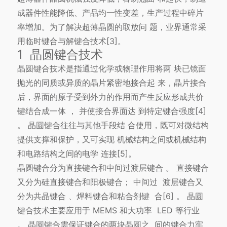
成器件性能降低、产品均一性变差，生产过程中碎片
率增加。为了解决超薄晶圆的取放问 题，业界通常采
用临时键合与解键合技术[3]。
1 晶圆键合技术
晶圆键合技术是指通过化学或物理作用将两 块已镜面
抛光的同质或异质的晶片紧密地接合起 来，晶片接合
后，界面的原子受到外力的作用而产生反应形成共价
键结合成一体 ， 并使接合界面达 到特定键合强度[4]
。 晶圆键合往往与其他手段结 合使用，既可对微结构
提供支撑和保护，又可实现 机械结构之间或机械结构
和电路结构之间的电学 连接[5]。
晶圆键合分为直接键合和中间过渡层键合 。 直接键合
又分为硅直接键合和阳极键合； 中间过 渡层键合又
分为共晶键合 、焊料键合和粘合剂键 合[6] 。 晶圆
键合技术主要应用于 MEMS 和大功率 LED 等行业
。 晶圆键合需保证键合的两块晶圆之 间的键合力牢