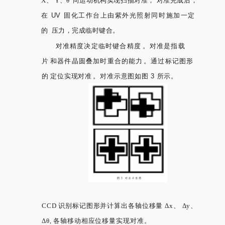
X、
Y、θ
向运动机构实现扫描对准；
对准完成后，
在
UV
固化工作台上由紫外光照射同时施加一定
的
压力，完成临时键合。
对准精度决定临时键合精度
。对准是指载
片
和器件晶圆叠加时重合的能力
。通过标记图
形
的
定位实现对准
。对准示意图如图
3
所示。
CCD 识别标记图形并计算出各轴位移量 Δx、 Δy、
Δθ, 各轴移动相应位移量实现对准。