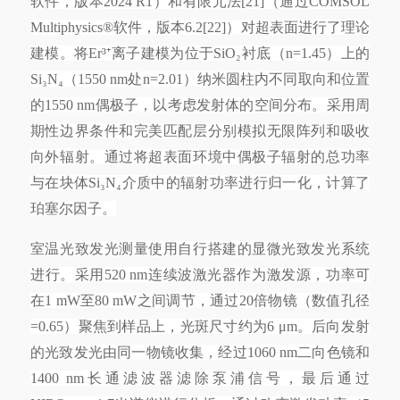
软件，版本2024 R1）和有限元法[21]（通过COMSOL
Multiphysics®软件，版本6.2[22]）对超表面进行了理论
建模。将Er³⁺离子建模为位于SiO₂衬底（n=1.45）上的
Si₃N₄（1550 nm处n=2.01）纳米圆柱内不同取向和位置
的1550 nm偶极子，以考虑发射体的空间分布。采用周
期性边界条件和完美匹配层分别模拟无限阵列和吸收
向外辐射。通过将超表面环境中偶极子辐射的总功率
与在块体Si₃N₄介质中的辐射功率进行归一化，计算了
珀塞尔因子。
室温光致发光测量使用自行搭建的显微光致发光系统
进行。采用
520 nm连续波激光器作为激发源，功率可
在1 mW至80 mW之间调节，通过20倍物镜（数值孔径
=0.65）聚焦到样品上，光斑尺寸约为6 μm。后向发射
的光致发光由同一物镜收集，经过1060 nm二向色镜和
1400 nm长通滤波器滤除泵浦信号，最后通过