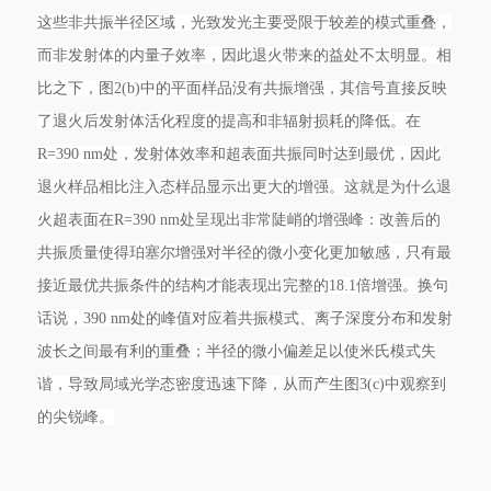
这些非共振半径区域，光致发光主要受限于较差的模式重叠，
而非发射体的内量子效率，因此退火带来的益处不太明显。相
比之下，图2(b)中的平面样品没有共振增强，其信号直接反映
了退火后发射体活化程度的提高和非辐射损耗的降低。在
R=390 nm处，发射体效率和超表面共振同时达到最优，因此
退火样品相比注入态样品显示出更大的增强。这就是为什么退
火超表面在R=390 nm处呈现出非常陡峭的增强峰：改善后的
共振质量使得珀塞尔增强对半径的微小变化更加敏感，只有最
接近最优共振条件的结构才能表现出完整的18.1倍增强。换句
话说，390 nm处的峰值对应着共振模式、离子深度分布和发射
波长之间最有利的重叠；半径的微小偏差足以使米氏模式失
谐，导致局域光学态密度迅速下降，从而产生图3(c)中观察到
的尖锐峰。