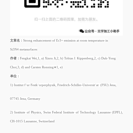
文章名：
Strong enhancement of Er3+ emission at room temperature in
Si3N4 metasurfaces
作者：
Fengkai Wei,1, a) Xinru Ji,2, b) Tobias J. Kippenberg,2, c) Duk-Yong
Choi,3, d) and Carsten Ronning∗1, e)
单位：
1) Institut f¨ur Festk¨orperphysik, Friedrich-Schiller-Universit¨at (FSU) Jena,
07745 Jena, Germany
2) Institute of Physics, Swiss Federal Institute of Technology Lausanne (EPFL),
CH-1015 Lausanne, Switzerland