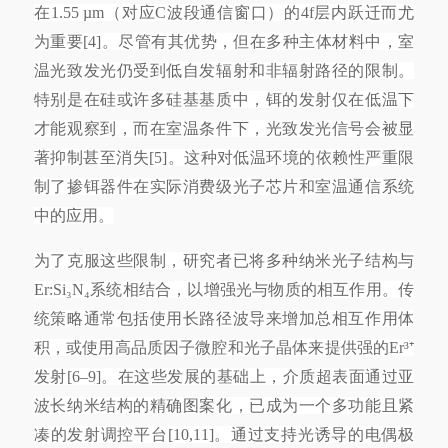
在1.55 µm（对应C波段通信窗口）的4f层内跃迁而尤
为重要[4]。尽管有其优势，但在多种主体材料中，室
温光致发光仍受到低自发辐射和非辐射路径的限制。
特别是在硅或许多硅基基质中，铒的发射仅在低温下
才能观察到，而在室温条件下，光致发光信号会被显
著抑制甚至消失[5]。这种对低温环境的依赖性严重限
制了掺铒器件在实际消费级光子芯片和室温通信系统
中的应用。
为了克服这些限制，研究者已将多种纳米光子结构与
Er:Si₃N₄系统相结合，以增强光与物质的相互作用。传
统策略通常包括使用长路径波导来增加总相互作用体
积，或使用高品质因子微腔和光子晶体来提供强的Er³⁺
发射[6–9]。在这些发展的基础上，介质超表面通过亚
波长纳米结构的精确图案化，已成为一个多功能且紧
凑的发射调控平台[10,11]。通过支持光诱导的电偶极