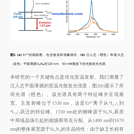
图
2. (a)
Er³⁺的能级图，包含激发和弛豫路径；
(b)
注入态（橙色）和退火态
（蓝色）平面薄膜Si₃N₄在520 nm、50 mW激发下的光致发光光谱。
本研究的一个关键焦点是优化室温发射。我们测量了
注入态平面薄膜的室温光致发光强度，图
2(b)显示了所
得光谱（橙色）。该光谱具有两个特征峰并呈现展
宽。主发射峰位于1530 nm，这是Er³⁺离子从⁴I₁₃/₂到
⁴I₁₅/₂跃迁的特征峰。1550 nm处的侧峰源于Si₃N₄基质
中局域晶场引起的能级斯塔克分裂。从1400 nm到1670
nm的整体展宽源于Si₃N₄的非晶特性：由于缺乏长程有