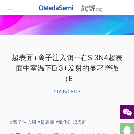
专业高效
微纳加工公司
超表面+离子注入铒--在Si3N4超表
面中室温下Er3+发射的显著增强
（E
2026/05/13
#离子注入铒
#超表面
#氮化硅超表面