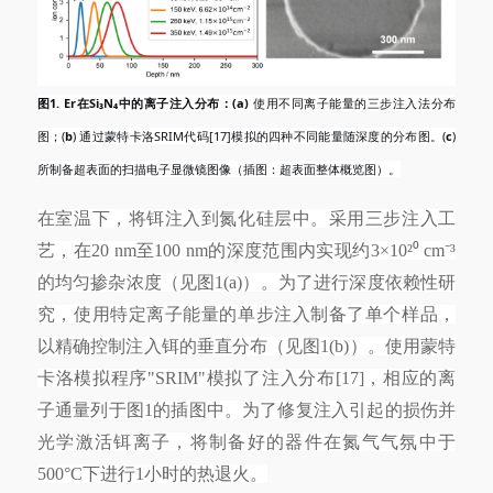
图
1. Er在Si₃N₄中的离子注入分布：(a)
使用不同离子能量的三步注入法分布
图；(
b
) 通过蒙特卡洛SRIM代码[17]模拟的四种不同能量随深度的分布图。(
c
)
所制备超表面的扫描电子显微镜图像（插图：超表面整体概览图）。
在室温下，将铒注入到氮化硅层中。采用三步注入工
艺，在
20 nm至100 nm的深度范围内实现约3×10²⁰ cm⁻³
的均匀掺杂浓度（见图1(a)）。为了进行深度依赖性研
究，使用特定离子能量的单步注入制备了单个样品，
以精确控制注入铒的垂直分布（见图1(b)）。使用蒙特
卡洛模拟程序"SRIM"模拟了注入分布[17]，相应的离
子通量列于图1的插图中。为了修复注入引起的损伤并
光学激活铒离子，将制备好的器件在氮气气氛中于
500°C下进行1小时的热退火。