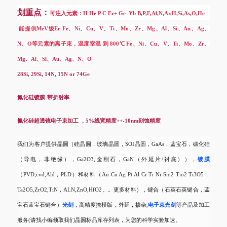
划重点：
可注入元素：
H He P C Er+ Ge Yb B,P,F,Al,N,Ar,H,Si,As,O,He
能提供MeV级Er Fe、Ni、Cu、V、Ti、Mo、Zr、Mg、Al、Si、Au、Ag、
N、O等元素的离子束，温度室温 到 800℃ Fe、Ni、Cu、V、Ti、Mo、Zr、
Mg、Al、Si、Au、Ag、N、O
28Si, 29Si, 14N, 15N or 74Ge
氮化硅镀膜
-带折射率
氮化硅超透镜电子束加工
，
5%线宽精度++-10nm刻蚀精度
我们为客户提供晶圆（硅晶圆，玻璃晶圆，
SOI晶圆，GaAs，蓝宝石，碳化硅
（导电，非绝缘），Ga2O3,金刚石，GaN（外延片/衬底）），
镀膜
（
PVD,cvd,Ald，PLD）和材料（Au Cu Ag Pt Al Cr Ti Ni Sio2 Tio2 Ti3O5，
Ta2O5,ZrO2,TiN，ALN,ZnO,HfO2。。更多材料），键合（石英石英键合，蓝
宝石蓝宝石键合）
光刻
，高精度掩模版，外延，掺杂
,
电子束光刻
等产品及加工
服务
(请找小编领取我们晶圆标品库存列表，为您的科学实验加速。