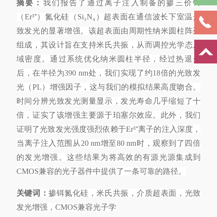
摘要：
我们报告了通过离子注入制备的掺三价铒
（
Er³⁺）氮化硅（Si₃N₄）超表面在通信波长下室温光
致发光的显著增强。该超表面由周期性纳米圆柱阵列
组成，其设计旨在支持米氏共振，从而调控光学态局
域密度。通过系统优化纳米圆柱半径，经过热退火
后，在半径为390 nm处，我们实现了约18倍的光致发
光（PL）增强因子，这与我们的模拟结果高度吻合。
时间分辨光致发光测量显示，发光寿命几乎缩短了十
倍，证实了该增强主要源于珀塞尔效应。此外，我们
证明了光致发光强度强烈依赖于Er³⁺离子的注入深度，
当离子注入范围从20 nm增至80 nm时，观察到了四倍
的发光增强。这些结果为将高效的有源光源集成到
CMOS兼容的光子器件中提供了一条可靠的路径。
关键词：
掺铒氮化硅，米氏共振，介质超表面，光致
发光增强，
CMOS兼容光子学