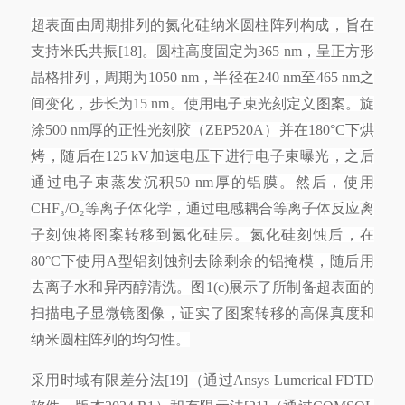
超表面由周期排列的氮化硅纳米圆柱阵列构成，旨在
支持米氏共振
[18]。圆柱高度固定为365 nm，呈正方形
晶格排列，周期为1050 nm，半径在240 nm至465 nm之
间变化，步长为15 nm。使用电子束光刻定义图案。旋
涂500 nm厚的正性光刻胶（ZEP520A）并在180°C下烘
烤，随后在125 kV加速电压下进行电子束曝光，之后
通过电子束蒸发沉积50 nm厚的铝膜。然后，使用
CHF₃/O₂等离子体化学，通过电感耦合等离子体反应离
子刻蚀将图案转移到氮化硅层。氮化硅刻蚀后，在
80°C下使用A型铝刻蚀剂去除剩余的铝掩模，随后用
去离子水和异丙醇清洗。图1(c)展示了所制备超表面的
扫描电子显微镜图像，证实了图案转移的高保真度和
纳米圆柱阵列的均匀性。
采用时域有限差分法
[19]（通过Ansys Lumerical FDTD