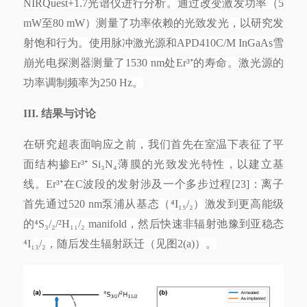
NIRQuest+1.7光谱仪进行分析。通过改变激发功率（5
mW至80 mW）测量了功率依赖的光致发光，以研究发
射饱和行为。使用脉冲激光源和APD410C/M InGaAs雪
崩光电探测器测量了1530 nm处Er³⁺的寿命。激光源的
功率调制频率为250 Hz。
III. 结果与讨论
在研究超表面响应之前，我们首先在室温下表征了平
面结构掺
Er³⁺ Si₃N₄薄膜的光致发光特性，以建立基
线。Er³⁺在C波段的发射涉及一个多步过程[23]：离子
首先通过520 nm泵浦从基态（⁴I₁₅/₂）激发到更高能级
的⁴S₃/₂/²H₁₁/₂ manifold，然后快速非辐射弛豫到亚稳态
⁴I₁₃/₂，随后发生辐射跃迁（见图2(a)）。