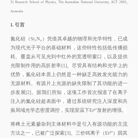
3) Research School of Physics, The Australian National University, ACT 2601,
Australia
I. 引言
氮化硅（
Si₃N₄）凭借其卓越的物理和光学特性，已成
为现代光子平台的基础材料，这些特性包括低传播损
耗、覆盖从可见光到中红外的宽透明窗口，以及提供
光限制作用的高折射率[1]。尽管具有结构和光学上的
优势，氮化硅本质上仍然是一种缺乏高效发光能力的
无源材料。有源片上光源的缺失限制了其功能的进一
步发展[2]。据我们所知，这项工作首次报道了在离子
注入的氮化硅超表面中，通过系统研究注入深度和共
振局域光学态密度调控，实现室温下Er³⁺发射的增强。
将稀土元素掺杂到主体材料中是引入有源功能的主流
方法之一，已被广泛探索
[3]。三价铒离子（Er³⁺）因其