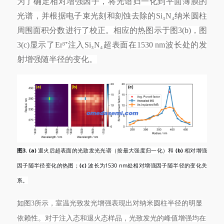
为了确定相对增强因子，将光谱归一化到平面薄膜的
光谱，并根据电子束光刻和刻蚀去除的Si₃N₄纳米圆柱
周围面积分数进行了校正。相应的热图示于图3(b)，图
3(c)显示了Er³⁺注入Si₃N₄超表面在1530 nm波长处的发
射增强随半径的变化。
图
3. (a)
退火后超表面的光致发光光谱（按最大强度归一化）和
(b)
相对增强
因子随半径变化的热图；
(c)
波长为1530 nm处相对增强因子随半径的变化关
系。
如图
3所示，室温光致发光增强表现出对纳米圆柱半径的明显
依赖性。对于注入态和退火态样品，光致发光的峰值增强均在