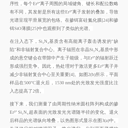
序性，每个Er³⁺离子周围的局域键角、键长和配位数略
有不同，其发射是所有这些Er³⁺离子发射的叠加，导致
光谱呈现平滑展宽的包络。在掺铒富硅氮化膜[24]和掺
铒SiO薄膜[25]中也观察到了类似的光谱。
在注入态下，
Si₃N₄基质含有高能离子轰击诱发的"缺
陷"和非辐射复合中心。离子辐照在非晶Si₃N₄基质中形
成的悬空键会在带隙中产生子能级，与Er³⁺的辐射跃迁
形成强烈竞争。因此，热处理对于激活更多Er³⁺离子并
减少非辐射复合中心至关重要[4]。如图2(b)所示，平面
样品在500°C退火后，1530 nm处的光致发光强度比注
入态提高了2倍。
接下来，我们测量了由周期性纳米圆柱阵列构成的掺
Er³⁺ Si₃N₄超表面的光致发光光谱随半径的变化。退火
后样品的光谱纵向堆叠，以热图形式显示在图3(a)中。