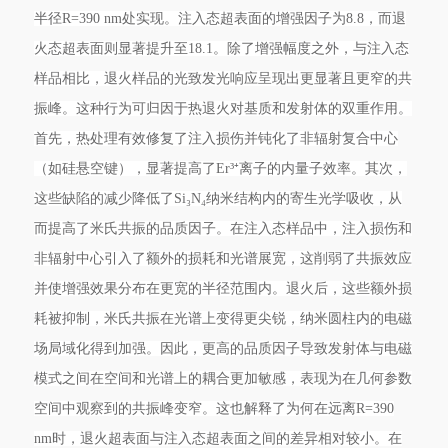
半径R=390 nm处实现。注入态超表面的增强因子为8.8，而退
火态超表面则显著提升至18.1。除了增强幅度之外，与注入态
样品相比，退火样品的光致发光响应呈现出更显著且更窄的共
振峰。这种行为可归因于热退火对基质和发射体的双重作用。
首先，热处理有效修复了注入损伤并钝化了非辐射复合中心
（如硅悬空键），显著提高了Er³⁺离子的内量子效率。其次，
这些缺陷的减少降低了Si₃N₄纳米结构内的寄生光学吸收，从
而提高了米氏共振的品质因子。在注入态样品中，注入损伤和
非辐射中心引入了额外的损耗和光谱展宽，这削弱了共振效应
并使增强效果分布在更宽的半径范围内。退火后，这些额外损
耗被抑制，米氏共振在光谱上变得更尖锐，纳米圆柱内的电磁
场局域化得到加强。因此，更高的品质因子导致发射体与电磁
模式之间在空间和光谱上的耦合更加敏感，表现为在几何参数
空间中观察到的共振峰变窄。这也解释了为何在远离R=390
nm时，退火超表面与注入态超表面之间的差异相对较小。在