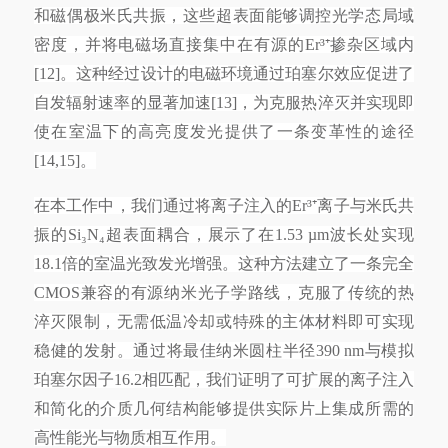
和磁偶极米氏共振，这些超表面能够调控光学态局域
密度，并将电磁场直接集中在有源的Er³⁺掺杂区域内
[12]。这种经过设计的电磁环境通过珀塞尔效应促进了
自发辐射速率的显著加速[13]，为克服热淬灭并实现即
使在室温下的高亮度发光提供了一条变革性的途径
[14,15]。
在本工作中，我们通过将离子注入的
Er³⁺离子与米氏共
振的Si₃N₄超表面耦合，展示了在1.53 µm波长处实现
18.1倍的室温光致发光增强。这种方法建立了一条完全
CMOS兼容的有源纳米光子学路线，克服了传统的热
淬灭限制，无需低温冷却或特殊的主体材料即可实现
稳健的发射。通过将最佳纳米圆柱半径390 nm与模拟
珀塞尔因子16.2相匹配，我们证明了可扩展的离子注入
和简化的介质几何结构能够提供实际片上集成所需的
高性能光与物质相互作用。