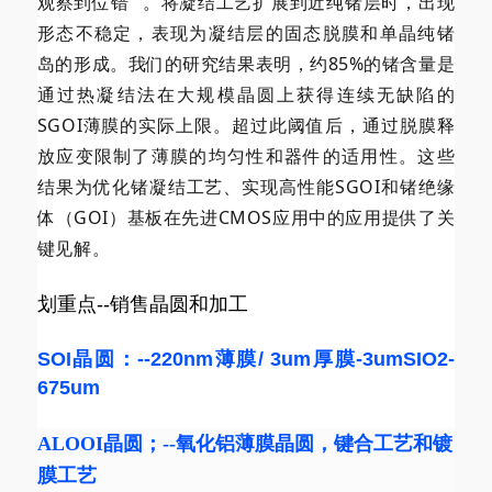
观察到
位错
。将凝结工艺扩展到近纯锗层时，出现
形态不稳定，表现为凝结层的固态脱膜和单晶纯锗
岛的形成。我们的研究结果表明，约85%的锗含量是
通过热凝结法在大规模晶圆上获得连续无缺陷的
SGOI薄膜的实际上限。超过此阈值后，通过脱膜释
放应变限制了薄膜的均匀性和器件的适用性。这些
结果为优化锗凝结工艺、实现高性能SGOI和锗绝缘
体（GOI）基板在先进CMOS应用中的应用提供了关
键见解。
划重点--销售晶圆和加工
SOI晶圆：--220nm薄膜/ 3um厚膜-3umSIO2-
675um
ALOOI晶圆
；--
氧化铝薄膜晶圆
，键合工艺和镀
膜工艺