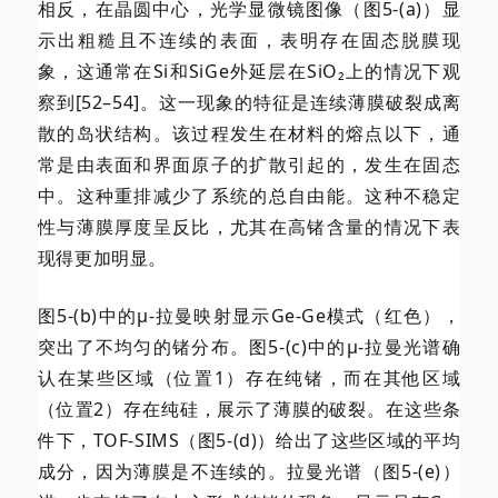
相反，在晶圆中心，光学显微镜图像（图5-(a)）显
示出粗糙且不连续的表面，表明存在固态脱膜现
象，这通常在Si和SiGe外延层在SiO₂上的情况下观
察到[52–54]。这一现象的特征是连续薄膜破裂成离
散的岛状结构。该过程发生在材料的熔点以下，通
常是由表面和界面原子的扩散引起的，发生在固态
中。这种重排减少了系统的总自由能。这种不稳定
性与薄膜厚度呈反比，尤其在高锗含量的情况下表
现得更加明显。
图5-(b)中的µ-拉曼映射显示Ge-Ge模式（红色），
突出了不均匀的锗分布。图5-(c)中的µ-拉曼光谱确
认在某些区域（位置1）存在纯锗，而在其他区域
（位置2）存在纯硅，展示了薄膜的破裂。在这些条
件下，TOF-SIMS（图5-(d)）给出了这些区域的平均
成分，因为薄膜是不连续的。拉曼光谱（图5-(e)）