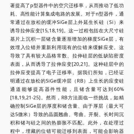
著提高了p型器件中的空穴迁移率，从而推动了低功
耗、高性能计算集成电路的发展。对于n型器件，通
常通过在放松的缓冲SiGe层上外延生长硅（Si）来
诱导拉伸应变[15,18,19]。这一过程包括在大尺寸硅
基片上沉积一层锗含量逐渐增加的梯度SiGe层，有
效埋入位错并重新利用现有的位错来缓解应变。这
导致了具有较大晶格常数、拉伸硅层的低缺陷密度
表面，从而诱导了拉伸应变[20,21]。这种硅层中的
拉伸应变提高了电子迁移率。据我们所知，已经证
明通过在放松的SiGe缓冲层（RB）上生长的应变硅
通道能够提高器件性能，且锗含量可达到60%
[18,19,21-25]。然而，RB方法面临一些挑战，如精
确控制SiGe层的厚度和锗含量、由于厚层（最大可
达5微米）导致的晶圆翘曲、弯曲、开裂、长时间沉
积和锗与硅之间的热膨胀不匹配。此外，在处理过
程中，埋藏的位错可能迁移到表面，可能会影响器