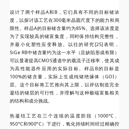
设计了两个样品A和B，它们具有不同的目标锗浓
度，以探讨该工艺在300毫米晶圆尺度下的能力和局
限性。样品A的目标锗含量约为85%。选择该浓度是
为了实现较高的锗富集度，同时保持结构完整性，
并最小化塑性应变释放。以往的研究[25]表明，
SiGe RB中锗含量约为这一水平（且缺陷形成有限）
可以显著提高CMOS通道中的载流子迁移率，使其成
为高性能器件应用的实际目标。样品B的目标是
100%的锗含量，实际上生成纯锗绝缘体（GOI）
层。这个目标将工艺推向其上限，以评估制造完全
凝结的锗层的可行性，并理解与这种极端富集相关
的结构和成分挑战。
热凝结工艺在三个连续的温度阶段（1000°C、
950°C和900°C）下进行，氧化持续时间经过精确控