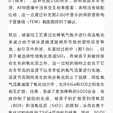
0.1纳米），如补充图2-(a)所示，表明表面非常光
滑。AFM图像中没有交叉哈希图案，表明没有错配
位错，这一点通过补充图2-(b)中显示的局部透射电
子显微镜（TEM）截面图得到了确认。
然后，锗凝结工艺通过在稀氧气氛中进行高温氧化
来减少由于锗浓度梯度陡峭所导致的塑性应变释
放，如引言中所述。在凝结过程中（图1-(b)），硅
原子被选择性地氧化形成SiO₂，而锗原子则被排除
在生长的氧化层之外。这一过程的独特之处在于它
在非常高的温度下以非常低的氧气流量进行实施。
温度升高期间发生的初步氧化防止了脱膜，而低氧
气流量减缓了氧化动力学，允许SiGe和SOI之间发生
相互扩散。结果，形成了更加稀释的SGOI合金，有
效抑制了缺陷的生成。锗原子的扩散受到埋氧层
（BOX）和顶氧化层（SiO2）的限制，从而在整个
氧化过程中保持了SiGe层内的总锗量。因此，SGOI