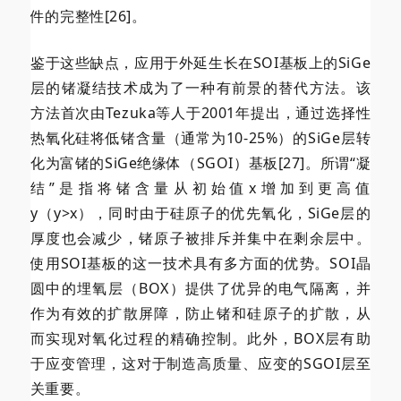
件的完整性[26]。
鉴于这些缺点，应用于外延生长在SOI基板上的SiGe
层的锗凝结技术成为了一种有前景的替代方法。该
方法首次由Tezuka等人于2001年提出，通过选择性
热氧化硅将低锗含量（通常为10-25%）的SiGe层转
化为富锗的SiGe绝缘体（SGOI）基板[27]。所谓“凝
结”是指将锗含量从初始值x增加到更高值
y（y>x），同时由于硅原子的优先氧化，SiGe层的
厚度也会减少，锗原子被排斥并集中在剩余层中。
使用SOI基板的这一技术具有多方面的优势。SOI晶
圆中的埋氧层（BOX）提供了优异的电气隔离，并
作为有效的扩散屏障，防止锗和硅原子的扩散，从
而实现对氧化过程的精确控制。此外，BOX层有助
于应变管理，这对于制造高质量、应变的SGOI层至
关重要。