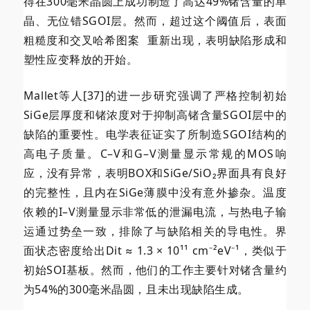
得在300毫米晶圆上成功制造了高达49%锗含量的单
晶、无位错SGOI层。然而，超过这个阈值后，表面
粗糙度和
交叉哈希图案
重新出现，表明缺陷形成和
塑性应变释放的开始。
Mallet等人[37]的进一步研究强调了严格控制初始
SiGe层厚度和锗浓度对于抑制高锗含量SGOI层中的
缺陷的重要性。电学表征证实了所制造SGOI结构的
高电子质量。C–V和G–V测量显示常规的MOS响
应，没有异常，表明BOX和SiGe/SiO₂界面具有良好
的完整性，且内在SiGe薄膜中没有意外掺杂。温度
依赖的I–V测量显示非常低的泄漏电流，与热电子输
运通过势垒一致，排除了与缺陷相关的导电性。界
面状态密度给出Dit ≈ 1.3 × 10¹¹ cm⁻²eV⁻¹，类似于
初始SOI基板。然而，他们的工作主要针对锗含量约
为54%的300毫米晶圆，且未出现缺陷生成。