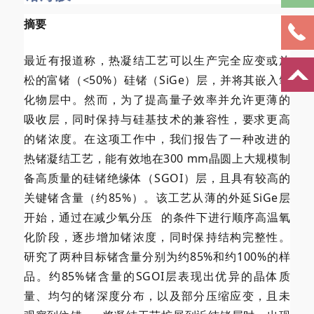
摘要
最近有报道称，热凝结工艺可以生产完全应变或放
松的富锗（<50%）硅锗（SiGe）层，并将其嵌入氧
化物层中。然而，为了提高量子效率并允许更薄的
吸收层，同时保持与硅基技术的兼容性，要求更高
的锗浓度。在这项工作中，我们报告了一种改进的
热锗凝结工艺，能有效地在300 mm晶圆上大规模制
备高质量的硅锗绝缘体（SGOI）层，且具有较高的
关键锗含量（约85%）。该工艺从薄的外延SiGe层
开始，通过在减少
氧分压
的条件下进行顺序高温氧
化阶段，逐步增加锗浓度，同时保持结构完整性。
研究了两种目标锗含量分别为约85%和约100%的样
品。约85%锗含量的SGOI层表现出优异的晶体质
量、均匀的锗深度分布，以及部分压缩应变，且未