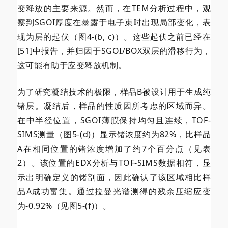
变释放的主要来源。然而，在TEM分析过程中，观
察到SGOI厚度在暴露于电子束时出现局部变化，表
现为层的起伏（图4-(b, c)）。这些起伏之前已经在
[51]中报告，并归因于SGOI/BOX双层的滑移行为，
这可能有助于应变释放机制。
为了研究凝结技术的极限，样品B被设计用于生成纯
锗层。凝结后，样品的性质因所考虑的区域而异。
在中半径位置，SGOI薄膜保持均匀且连续，TOF-
SIMS测量（图5-(d)）显示锗浓度约为82%，比样品
A在相同位置的锗浓度增加了约7个百分点（见表
2）。该位置的EDX分析与TOF-SIMS数据相符，显
示出明确定义的锗剖面，因此确认了该区域相比样
品A成功富集。通过拉曼光谱测得的残余压缩应变
为-0.92%（见图5-(f)）。