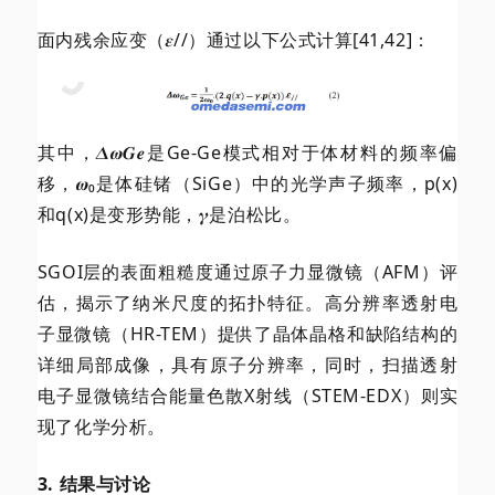
面内残余应变（𝜺//）通过以下公式计算[41,42]：
其中，𝜟𝝎𝑮𝒆是Ge-Ge模式相对于体材料的频率偏
移，𝝎₀是体硅锗（SiGe）中的光学声子频率，p(x)
和q(x)是变形势能，𝜸是泊松比。
SGOI层的表面粗糙度通过原子力显微镜（AFM）评
估，揭示了纳米尺度的拓扑特征。高分辨率透射电
子显微镜（HR-TEM）提供了晶体晶格和缺陷结构的
详细局部成像，具有原子分辨率，同时，扫描透射
电子显微镜结合能量色散X射线（STEM-EDX）则实
现了化学分析。
3. 结果与讨论