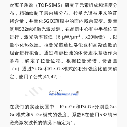
次离子质谱（TOF-SIMS）研究了元素组成和深度分
布，精确绘制了层内锗分布。拉曼光谱被用来验证
锗含量，并量化SGOI薄膜中的面内残余应变。测量
使用532纳米激光激发源，在晶圆中心和中半径位置
进行，激光功率较低（6 µW/µm²，x20物镜），以
最小化热效应。拉曼光谱通过洛伦兹和高斯函数的
组合进行拟合。通过考虑松弛的体锗虚拟基板作为
参考，确定了拉曼位移。根据拉曼光谱，锗含量
（x）通过Si-Ge和Ge-Ge模式的积分强度比值来确
定，使用了公式[41,42]：
在我们的实验设置中，IGe-Ge和ISi-Ge分别是Ge-
Ge模式和Si-Ge模式的强度。系数B在使用532纳米
激光激发波长的情况下确定为1。