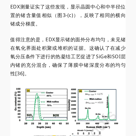
EDX测量证实了这些发现，显示晶圆中心和中半径位
置的锗含量值相似（图3-(c)），反映了相同的横向
锗成分梯度。
值得注意的是，EDX显示锗的面外分布均匀，未见锗
在氧化界面处积聚或堆积的证据。这确认了在减少
氧分压条件下进行的热凝结工艺促进了SiGe和SOI层
内锗的充分混合，确保了薄膜中锗深度分布的均匀
性[36]。