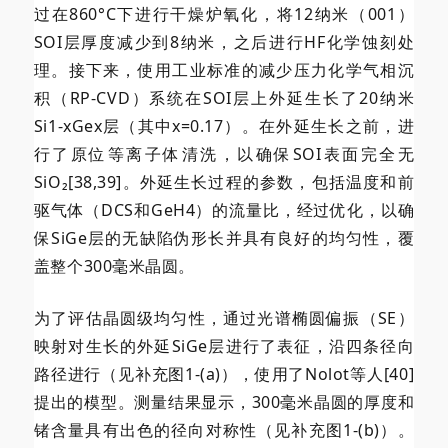
过在860°C下进行干燥炉氧化，将12纳米（001）
SOI层厚度减少到8纳米，之后进行HF化学蚀刻处
理。接下来，使用工业标准的减少压力化学气相沉
积（RP-CVD）系统在SOI层上外延生长了20纳米
Si1-xGex层（其中x=0.17）。在外延生长之前，进
行了原位等离子体清洗，以确保SOI表面完全无
SiO₂[38,39]。外延生长过程的参数，包括温度和前
驱气体（DCS和GeH4）的流量比，经过优化，以确
保SiGe层的无缺陷伪形长并具有良好的均匀性，覆
盖整个300毫米晶圆。
为了评估晶圆级均匀性，通过光谱椭圆偏振（SE）
映射对生长的外延SiGe层进行了表征，沿四条径向
路径进行（见补充图1-(a)），使用了Nolot等人[40]
提出的模型。测量结果显示，300毫米晶圆的厚度和
锗含量具有出色的径向对称性（见补充图1-(b)）。