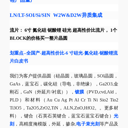
LN/LT-SOI/Si/SIN W2W&D2W异质集成
流片： 6寸 氮化硅 铌酸锂 硅光 超高性价比流片， 1个
BLOCK的价格买一整片晶圆
划重点--全国产-超高性价比-6 寸硅光-氮化硅-铌酸锂流
片白皮书
我们为客户提供晶圆（硅晶圆，玻璃晶圆，SOI晶圆，
GaAs，蓝宝石，碳化硅（导电，非绝缘），Ga2O3,金
刚石，GaN（外延片/衬底）），
镀膜
（PVD,cvd,Ald，
PLD）和材料（Au Cu Ag Pt Al Cr Ti Ni Sio2 Tio2
Ti3O5，Ta2O5,ZrO2,TiN，ALN,ZnO,HfO2。。更多材
料），键合（石英石英键合，蓝宝石蓝宝石键合）
光
刻
，高精度掩模版，外延，掺杂,
电子束光刻
等产品及