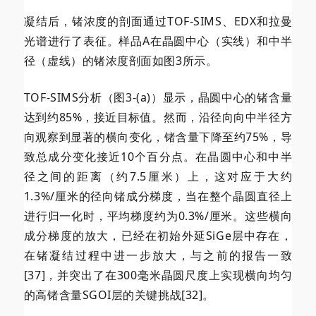
凝结后，锗浓度的剖面通过TOF-SIMS、EDX和拉曼
光谱进行了表征。样品A在晶圆中心（实线）和中半
径（虚线）的锗浓度剖面如图3所示。
TOF-SIMS分析（图3-(a)）显示，晶圆中心的锗含量
达到约85%，接近目标值。然而，沿径向向中半径方
向观察到显著的横向变化，锗含量下降至约75%，导
致总成分变化接近10个百分点。在晶圆中心和中半
径之间的距离（约7.5厘米）上，这对应于大约
1.3%/厘米的径向锗成分梯度，当在整个晶圆直径上
进行归一化时，平均梯度约为0.3%/厘米。这些横向
成分梯度的放大，已经在初始外延SiGe层中存在，
在锗凝结过程中进一步放大，与之前的报告一致
[37]，并突出了在300毫米晶圆尺度上实现横向均匀
的高锗含量SGOI层的关键挑战[32]。