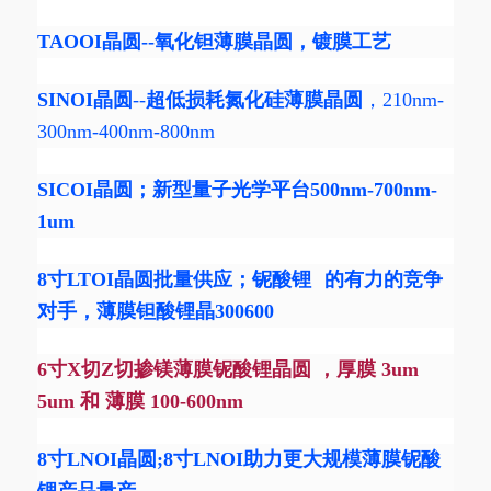
TAOOI
晶圆--氧化钽
薄膜晶圆
，镀膜工艺
SINOI晶圆
--
超低损耗氮化硅薄膜晶圆
，210nm-
300nm-400nm-800nm
SICOI晶圆
；新型量子光学平台500nm-700nm-
1um
8寸LTOI晶圆批量供应；
铌酸锂
的有力的竞争
对手，薄膜钽酸锂晶300600
6寸X切Z切掺镁薄膜铌酸锂晶圆 ，厚膜 3um
5um 和 薄膜 100-600nm
8寸LNOI晶圆;8寸LNOI助力更大规模薄膜铌酸
锂产品量产