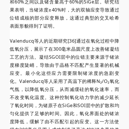
和60%之间以及锗含量高于60%的SiGe层。研究结
果表明，当锗浓度≥40%时，大的双轴应变导致通过
位错成核的部分应变释放，这通过典型的交叉哈希
表面形貌得到了证明。
Valenducq等人的近期研究[36]通过在氧化过程中降
低氧分压，展示了在300毫米晶圆尺度上改善锗凝结
工艺的方法。凝结SGOI层中的位错主要来源于锗浓
度梯度陡峭，导致由于晶格不匹配产生显著的机械
应变。最小化这些应力需要限制锗浓度的急剧变
化。Valenducq等人采用了高温下的稀释N₂/O₂氧化
气氛，以降低氧分压，从而减缓硅的氧化速率，而
不改变氧化温度。这种控制氧化动力学的减少延长
了氧化时间，为锗原子在SiGe和SOI层中的扩散和均
匀化提供了足够的时间。因此，氧化界面处的锗浓
度降低，缓解了由不匹配引起的应变。这一方法使