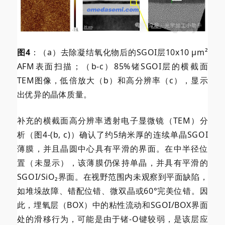
图4
：（a）去除凝结氧化物后的SGOI层10x10 µm²
AFM表面扫描；（b-c）85%锗SGOI层的横截面
TEM图像，低倍放大（b）和高分辨率（c），显示
出优异的晶体质量。
补充的横截面高分辨率透射电子显微镜（TEM）分
析（图4-(b, c)）确认了约5纳米厚的连续单晶SGOI
薄膜，并且晶圆中心具有平滑的界面。在中半径位
置（未显示），该薄膜仍保持单晶，并具有平滑的
SGOI/SiO₂界面。在视野范围内未观察到平面缺陷，
如堆垛故障、错配位错、微双晶或60°完美位错。因
此，埋氧层（BOX）中的粘性流动和SGOI/BOX界面
处的滑移行为，可能是由于锗-O键较弱，是该层应