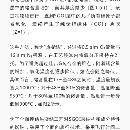
层中的锗含量增加，而其厚度减少（图1-(c)）。该
过程继续进行，直到SGOI层中的几乎所有硅原子都
被氧化，最终产生了纯锗绝缘体（GOI）薄膜
（Z=1）。
这种方法，称为“热凝结”，通过将0.5 slm O₂流量与
16 slm N₂稀释，在工艺腔体内将氧分压保持在21
托。为了避免超过硅₁₋ₓGeₓ合金的熔点，随着锗含量
的增加，氧化温度会逐步降低，熔点会随之降低。
具体而言，锗含量在17%至48%之间时，温度最初设
置为1000°C；对于48%至80%的锗含量，温度降至
950°C；对于80%至100%的锗含量，温度进一步降
低到900°C，如图2所示。
为了全面评估热凝结工艺对SGOI层结构和成分特性
的影响，采用了全面的表征技术。采用飞行时间二