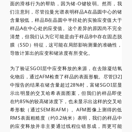
面的滑移行为的帮助，因为锗-O键较弱。然而，我
们注意到，尽管拉曼光谱表明样品A在晶圆中心的锗
含量较低，样品B在晶圆中半径处的实验应变值大于
样品A在中心处的应变值。这个差异的原因尚不完全
清楚，但我们认为它可能是由于样品B中存在固态脱
膜（SSD）特征，这可能在局部影响测量的准确性，
导致计算出的应变和锗浓度有所变化。
为了验证SGOI层中应变释放的来源，在去除凝结氧
化物后，通过AFM检查了样品的表面形貌。尽管[32]
中报告的结果在锗含量超过28%时，富锗SGOI层显
示出明显的交叉哈希表面图案，但我们的样品即使
在约85%的较高锗浓度下，也未显示出这样的交叉哈
希形貌（通过SEM和AFM）。AFM图像上测得的低
RMS表面粗糙度（约0.2纳米）表明，我们的样品中
的应变释放并非主要通过线程位错形成，而更可能