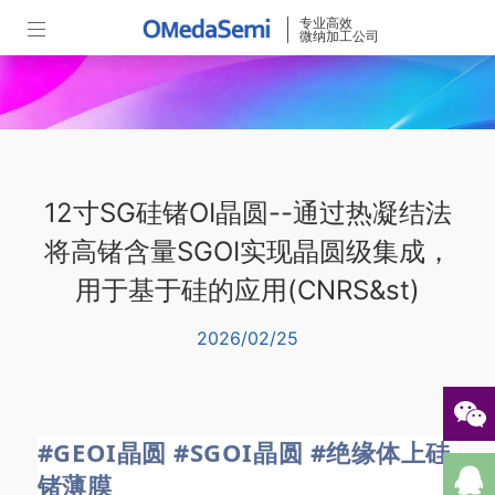
专业高效
微纳加工公司
12寸SG硅锗OI晶圆--通过热凝结法
将高锗含量SGOI实现晶圆级集成，
用于基于硅的应用(CNRS&st)
2026/02/25
#GEOI晶圆
#SGOI晶圆
#绝缘体上硅
锗薄膜