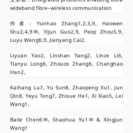
wideband fibre–wireless communication
作者：Yunhao Zhang
1,2,3,9
, Haowen
Shu
2,4,9
✉
, Yijun Guo
2,9
, Peiqi Zhou
5,9
,
Luyu Wang
6,9
, Jianyang Cai
2
,
Liyuan Yao
2
, Linshan Yang
2
, Linze Li
6
,
Tianyu Long
6
, Zhouze Zhang
6
, Changhao
Han
2
,
Kaihang Lu
7
, Yu Sun
8
, Zhaopeng Xu
1
, Jun
Qin
8
, Yeyu Tong
7
, Zhixue He
1
, Xi Xiao
5
, Lei
Wang
1
,
Baile Chen
6
✉
, Shaohua Yu
1
✉
& Xingjun
Wang
1