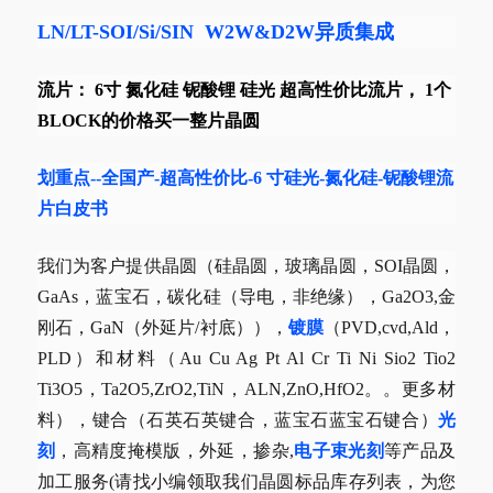
LN/LT-SOI/Si/SIN W2W&D2W异质集成
流片： 6寸 氮化硅 铌酸锂 硅光 超高性价比流片， 1个
BLOCK的价格买一整片晶圆
划重点--全国产-超高性价比-6 寸硅光-氮化硅-铌酸锂流
片白皮书
我们为客户提供晶圆（硅晶圆，玻璃晶圆，SOI晶圆，
GaAs，蓝宝石，碳化硅（导电，非绝缘），Ga2O3,金
刚石，GaN（外延片/衬底）），
镀膜
（PVD,cvd,Ald，
PLD）和材料（Au Cu Ag Pt Al Cr Ti Ni Sio2 Tio2
Ti3O5，Ta2O5,ZrO2,TiN，ALN,ZnO,HfO2。。更多材
料），键合（石英石英键合，蓝宝石蓝宝石键合）
光
刻
，高精度掩模版，外延，掺杂,
电子束光刻
等产品及
加工服务(请找小编领取我们晶圆标品库存列表，为您