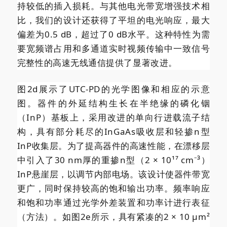
持较低的插入损耗。与其他电光带宽增强技术相
比，我们的设计还获得了平坦的电光响应，最大
偏差为0.5 dB，超过了0 dB水平。这种特性为需
要宽频谱占用和多通道实时视频传输中一致信号
完整性的高速无线通信提供了显著改进。
图2d展示了UTC-PD的光学图像和相应的示意
图。器件的外延结构生长在半绝缘的磷化铟
（InP）基板上，采用改进的单向行进载流子结
构，具有部分耗尽的InGaAs吸收层和轻掺n型
InP收集层。为了提高器件的高速性能，在漂移层
中引入了30 nm厚的重掺n型（2 × 10¹⁷ cm⁻³）
InP悬崖层，以调节内部电场。该设计使器件带宽
更广，同时保持较高的饱和输出功率。频率响应
和饱和功率通过光学外差装置和功率计进行表征
（方法）。如图2e所示，具有紧凑的2 × 10 µm²