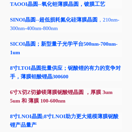
TAOOI
晶圆--氧化钽
薄膜晶圆
，镀膜工艺
SINOI晶圆
--
超低损耗氮化硅薄膜晶圆
，210nm-
300nm-400nm-800nm
SICOI晶圆
；新型量子光学平台500nm-700nm-
1um
8寸LTOI晶圆批量供应；铌酸锂的有力的竞争对
手，薄膜钽酸锂晶300600
6寸X切Z切掺镁薄膜铌酸锂晶圆 ，厚膜 3um
5um 和 薄膜 100-600nm
8寸LNOI晶圆;8寸LNOI助力更大规模薄膜铌酸
锂产品量产