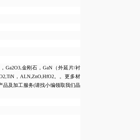
a2O3,金刚石，GaN（外延片/衬
5,ZrO2,TiN，ALN,ZnO,HfO2。。更多材
产品及加工服务(请找小编领取我们晶