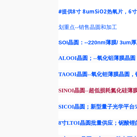
#提供8寸
8umSiO2热氧片，6寸
划重点--销售晶圆和加工
SOI晶圆：--220nm薄膜/ 3um厚膜
ALOOI晶圆
；--
氧化铝薄膜晶圆
TAOOI
晶圆--氧化钽
薄膜晶圆
，
SINOI晶圆
--
超低损耗氮化硅薄
SICOI晶圆
；新型量子光学平台500n
8寸LTOI晶圆批量供应；铌酸锂