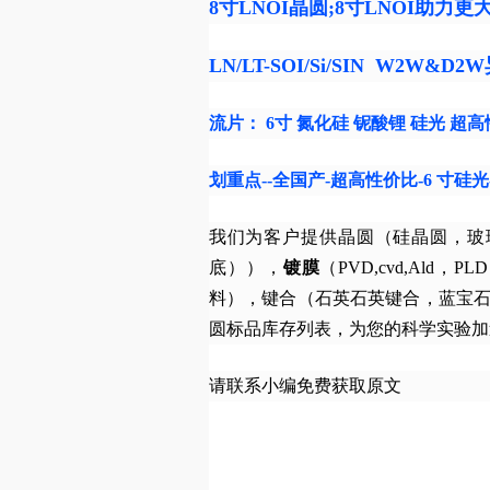
8寸LNOI晶圆;8寸LNOI助
LN/LT-SOI/Si/SIN W2W&D
流片： 6寸 氮化硅 铌酸锂 硅光 超
划重点--全国产-超高性价比-6 寸硅
我们为客户提供晶圆（硅晶圆，玻璃晶
底）），
镀膜
（PVD,cvd,Ald，PLD
料），键合（石英石英键合，蓝宝
圆标品库存列表，为您的科学实验加
请联系小编免费获取原文