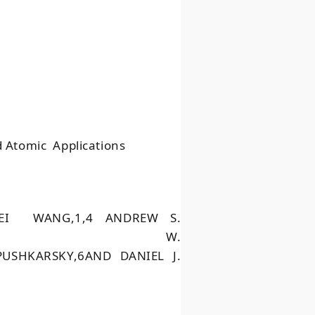
 Atomic Applications
WEI W
ANG
,
1,4
A
NDREW
S.
RK
W.
P
USHKARSKY
,
6AND
D
ANIEL
J.