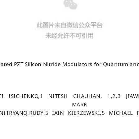
ed PZT Silicon Nitride Modulators for Quantum and
EI
I
SICHENKO
,
1
N
ITESH
C
HAUHAN
,
1,2,3
J
IA
1
M
A
NI
1R
YAN
Q.R
UDY
,
5
I
AIN
K
IERZEWSKI
,
5
M
ICHAEL