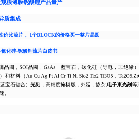
力更大规模薄膜铌酸锂产品量产
2W异质集成
高性价比流片， 1个BLOCK的价格买一整片晶圆
光-氮化硅-铌酸锂流片白皮书
圆，SOI晶圆，GaAs，蓝宝石，碳化硅（导电，非绝缘），G
）和材料（Au Cu Ag Pt Al Cr Ti Ni Sio2 Tio2 Ti3O5，Ta2O
石蓝宝石键合）
光刻
，高精度掩模版，外延，掺杂,
电子束光刻
等
速。