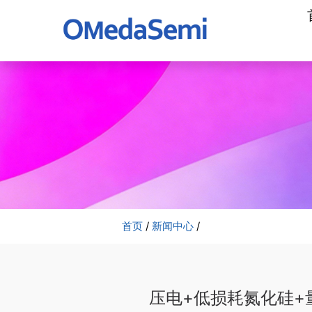
加
工
公
司
首页
/
新闻中心
/
压电+低损耗氮化硅+