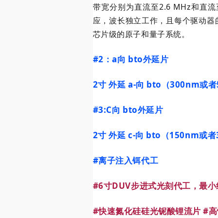
带宽分别为直流至2.6 MHz和
应，波长独立工作，且每个驱动器
芯片级的原子和量子系统。
#2
：a向 bto外延片
2寸 外延 a-向 bto（300nm或者
#3
:C向 bto外延片
2寸 外延 c-向 bto（150nm或者
#离子注入铒代工
#6寸DUV步进式光刻代工
，最小
#快速氮化硅硅光铌酸锂流片
#