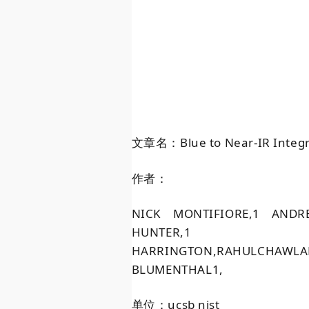
文章名：Blue to Near-IR Integrat
作者：
N
ICK
M
ONTIFIORE
,
1
A
NDR
H
UNTER
,
H
ARRINGTON
,
R
AHULC
HAWLA
B
LUMENTHAL
1,
单位：ucsb nist