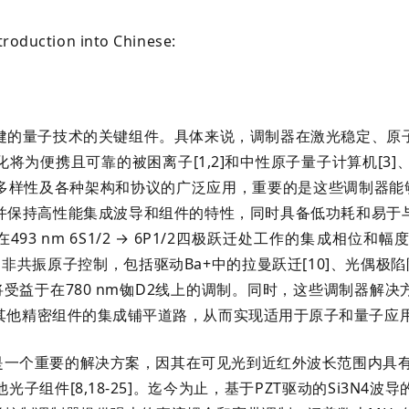
ntroduction into Chinese:
健的量子技术的关键组件。具体来说，调制器在激光稳定、原
便携且可靠的被困离子[1,2]和中性原子量子计算机[3]、原子
多样性及各种架构和协议的广泛应用，重要的是这些调制器能够
并保持高性能集成波导和组件的特性，同时具备低功耗和易于
93 nm 6S1/2 → 6P1/2四极跃迁处工作的集成相位和幅
非共振原子控制，包括驱动Ba+中的拉曼跃迁[10]、光偶极陷阱
4]将受益于在780 nm铷D2线上的调制。同时，这些调制器解
其他精密组件的集成铺平道路，从而实现适用于原子和量子应
]是一个重要的解决方案，因其在可见光到近红外波长范围内具有超
子组件[8,18-25]。迄今为止，基于PZT驱动的Si3N4