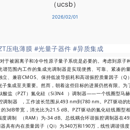
（ucsb）
2026/02/01
PZT压电薄膜
#光量子器件
#异质集成
对于被困离子和冷中性原子量子系统是必要的。考虑到原子
）光谱范围内工作的集成光调制器是实现便携、可靠、紧凑的
独立、兼容CMOS、保持低波导损耗和高谐振腔质量因子（Q
光子集成至关重要。然而，朝着这些目标的进展仍然有限。为
酸盐（PZT）氮化硅（
Si3N4
）调制器——一个线圈型马赫
腔调制器
，工作波长范围从493 nm到780 nm。PZT驱动
MHz的3dB带宽，消光比为21.5 dB。PZT驱动的氮化硅线圈型
幅度调制
（RAM）为-34 dB。总线耦合环谐振腔调制器在4
具有内在质量因子（Qi）为340万和190万，线性调谐强度分别为0