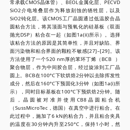
常承载CMOS晶体管）、BEOL金属化层、PECVD
SiO2介电堆叠层作为释放刻蚀的牺牲层，以及
SiO2钝化层。该CMOS工厂晶圆通过低温胶合晶
圆粘合方法，将其顶面与预氧化的硅基板（双面
抛光DSP）粘合在一起（如图1a(ii)所示）。选择
该粘合方法的原因是其简单性，并且对缺陷、界
面污染物和粘合界面的颗粒不敏感[27]–[29]。该
方法使用了一个520 nm厚的苯环丁烯（
BCB
）
聚合物层，作为中间胶合层，经过旋涂到工厂晶
圆上。BCB在100°C下软烘焙2分钟以去除挥发性
成分，然后在160°C下预固化3分钟（如图1a(i)所
示），同时目标基板在100°C下预烘焙2分钟。随
后，晶圆被对准并使用CB8晶圆粘合机
（SussMicroTec，德国）在真空中进行粘合。在
此过程中，施加了6 kN的粘合力，并且粘合夹具
的温度在30分钟内升至250°C，保持1小时，然