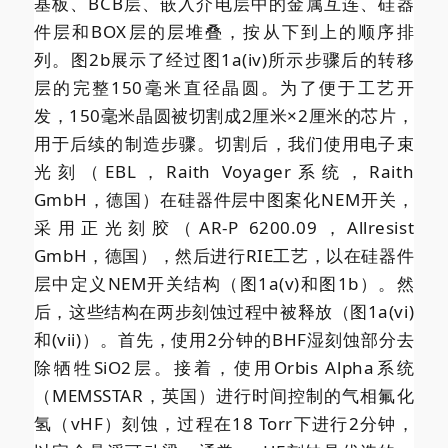
基板、BCB层、嵌入介电层中的金属互连、硅器
件层和BOX层的层堆叠，按从下到上的顺序排
列。图2b展示了经过图1a(iv)所示步骤后的转移
层的完整150毫米直径晶圆。为了便于工艺开
发，150毫米晶圆被切割成2厘米×2厘米的芯片，
用于后续的制造步骤。切割后，我们使用电子束
光刻（EBL，Raith Voyager系统，Raith
GmbH，德国）在硅器件层中图案化NEM开关，
采用正光刻胶（AR-P 6200.09，Allresist
GmbH，德国），然后进行RIE工艺，以在硅器件
层中定义NEM开关结构（图1a(v)和图1b）。然
后，这些结构在两步刻蚀过程中被释放（图1a(vi)
和(vii)）。首先，使用2分钟的BHF湿刻蚀部分去
除牺牲SiO2层。接着，使用Orbis Alpha系统
（MEMSSTAR，英国）进行时间控制的气相氟化
氢（vHF）刻蚀，过程在18 Torr下进行2分钟，