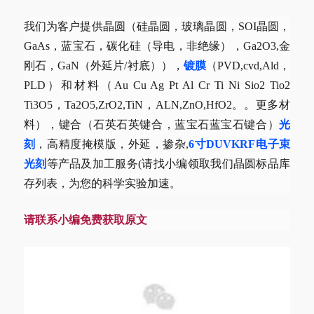
我们为客户提供晶圆（硅晶圆，玻璃晶圆，SOI晶圆，
GaAs，蓝宝石，碳化硅（导电，非绝缘），Ga2O3,金
刚石，GaN（外延片/衬底）），
镀膜
（PVD,cvd,Ald，
PLD）和材料（Au Cu Ag Pt Al Cr Ti Ni Sio2 Tio2
Ti3O5，Ta2O5,ZrO2,TiN，ALN,ZnO,HfO2。。更多材
料），键合（石英石英键合，蓝宝石蓝宝石键合）
光
刻
，高精度掩模版，外延，掺杂,
6寸DUVKRF电子束
光刻
等产品及加工服务(请找小编领取我们晶圆标品库
存列表，为您的科学实验加速。
请联系小编免费获取原文