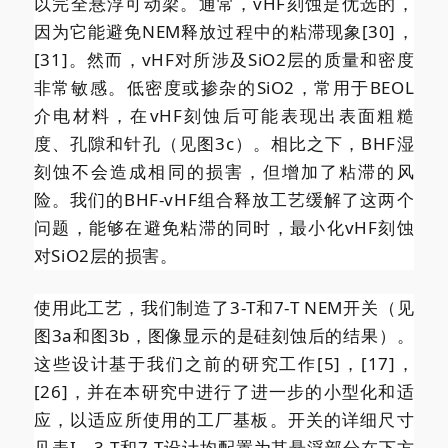
以完全悬浮可动梁。通常，vHF刻蚀是优选的，
因为它能避免NEM释放过程中的粘滞现象[30]，
[31]。然而，vHF对所涉及SiO2层的质量和密度
非常敏感。低密度或掺杂的SiO2，常用于BEOL
介电材料，在vHF刻蚀后可能表现出表面粗糙
度、孔隙和针孔（见图3c）。相比之下，BHF湿
刻蚀不会造成相同的损害，但增加了粘滞的风
险。我们的BHF-vHF组合释放工艺缓解了这两个
问题，能够在避免粘滞的同时，最小化vHF刻蚀
对SiO2层的损害。
使用此工艺，我们制造了3-T和7-T NEM开关（见
图3a和图3b，图像显示的是硅刻蚀后的结果）。
这些设计基于我们之前的研究工作[5]，[17]，
[26]，并在本研究中进行了进一步的小型化和适
应，以适应所使用的工厂基板。开关的详细尺寸
见表I。3-T和7-T设计均配置为其悬浮部分在下方