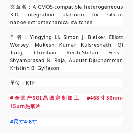
文章名：A CMOS-compatible heterogeneous
3-D integration platform for silicon
nanoelectromechanical switches
作者：Yingying Li, Simon J. Bleiker, Elliott
Worsey, Mukesh Kumar Kulsreshath, Qi
Tang, Christian Reich,Stefan Ernst,
Shyamprasad N. Raja, August Djuphammar,
Kristinn B. Gylfason
单位：KTH
#全国产SOI晶圆定制加工
#468寸50nm
-
15um热氧片
#尺寸4
-8寸