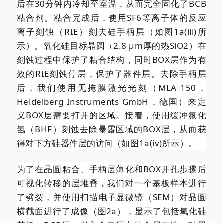
后在30分钟内冷却至室温，从而完全固化了BCB
粘合剂。粘合完成后，使用SF6等离子体的反应
离子刻蚀（RIE）刻去硅手柄层（如图1a(iii)所
示）。氧化硅目标晶圆（2.8 µm厚的热SiO2）在
刻蚀过程中保护了粘合结构，同时BOX层作为有
效的RIE刻蚀停层，保护了器件层。去除手柄层
后，我们使用无掩膜激光光刻（MLA 150，
Heidelberg Instruments GmbH，德国）来定
义BOX层需要打开的区域。接着，使用缓冲氟化
氢（BHF）刻蚀去除暴露区域的BOX层，从而获
得对下方硅器件层的访问（如图1a(iv)所示）。
为了在晶圆粘合、手柄层薄化和BOX开孔步骤后
可视化转移的层堆叠，我们对一个基板样本进行
了劈裂，并使用扫描电子显微镜（SEM）对晶圆
横截面进行了成像（图2a），显示了包括氧化硅