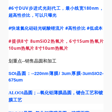
#6寸DUV步进式光刻代工
，最小线宽180nm，
超高性价比，可以只曝光
#快速氮化硅硅光铌酸锂流片
#高性价比
#低成本
#提供8寸
8umSiO2热氧片，6寸15um热氧片
10um热氧片 8寸10um热氧片
划重点--销售晶圆和加工
SOI晶圆：--220nm薄膜/ 3um厚膜-3umSIO2-
675um
ALOOI晶圆
；--
氧化铝薄膜晶圆
，键合工艺和镀
膜工艺