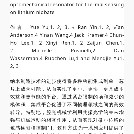
optomechanical resonator for thermal sensing
on lithium niobate
作者：Yue Yu
,
1, 2, 3,
∗
Ran Yin,
1, 2,
∗
Ian
Anderson,
4
Yinan Wang,
4
Jack Kramer,
4
Chun-
Ho Lee,
1, 2
Xinyi Ren,
1, 2
Zaijun Chen,
1,
2
Michelle Povinelli,
2
Dan
Wasserman,
4
Ruochen Lu,
4
and Mengjie Yu
1,
2, 3
纳米制造技术的进步使得将多种功能集成到单一芯
片上成为可能，从而实现了更小、更快、更具成本
效益和更节能的平台。通过紧密限制的场和减少的
模体积，集成平台促进了不同物理领域之间的高效
转导。特别地，腔光机械学利用共振光学约束来增
强与机械运动的相互作用，从而实现对微小位移的
敏感检测和控制[1]。这种方法为一系列应用提供了