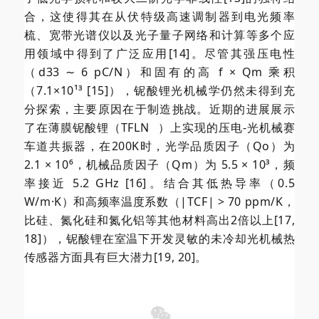
合，这使得其在从伏特级高速调制器到电光频率
梳、宽带光谱仪以及光子量子网络和计算等多个应
用领域中得到了广泛应用[14]。尽管其强压电性
（d33 ∼ 6 pC/N）和固有的高 f × Qm 乘积
（7.1×10¹³ [15]），铌酸锂光机械学仍然未得到充
分探索，主要原因在于制造挑战。近期的进展展示
了在薄膜铌酸锂（
TFLN
）上实现的压电-光机械赛
车道共振器，在200K时，光学品质因子（Qo）为
2.1 × 10⁶，机械品质因子（Qm）为 5.5 × 10³，频
率接近 5.2 GHz [16]。结合其低热导率（0.5
W/m·K）和高频率温度系数（|TCF| > 70 ppm/K，
比硅、氮化硅和氮化铝等其他材料高出2倍以上[17,
18]），铌酸锂在室温下开发灵敏的未冷却光机械热
传感器方面具有巨大潜力[19, 20]。