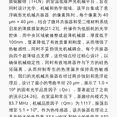
膜铌酸锂（TFLN）的室温低噪声光机械平台，旨在
同时设计光学、机械和热学领域。该平台集成了悬
浮碗形
光机械共振器
的像素阵列，每个像素为 40
µm × 40 µm，结合了微环共振器和受二维材料系统
启发的薄膜膜架构[21-23]。外缘作为低损耗的光学
腔体，而中央区域被修整成超薄机械膜，厚度低于
100nm，显著降低了有效质量和刚度，从而增强了
热敏感性，同时不妥协强光机械耦合。每个共振器
由四个超薄锚点支撑，这些锚点经过精心设计，以
确保机械稳定性，同时有效地将器件与下方的硅热
浴隔离，从而抑制寄生的热泄漏并保持高热敏感
性。我们的光机械共振器在经过两步蚀刻和悬浮处
理后，设计了最小的弯曲半径 20 µm，展示了 1.0 ×
10⁶ 的固有光学品质因子（Qo），显著超过了之前
的演示[24-26]。在室温和常压下，基频径向模式为
83.7 MHz，机械品质因子（Qm）为 1117，振荡后
增至 5.1 × 10⁴。作为热传感器，该共振器在理论上
具有较大的热导率 33.5 µW/K 和较小的热电容 440