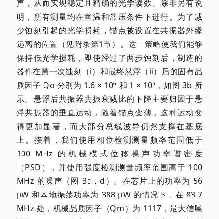
声，从而实现稳定且精确的光学读数。除非另有说
明，所有测量均在室温和常压条件下进行。为了减
少蚀刻引起的光学损耗，锚点被设置在共振器外缘
远离的位置（见附录第1节）。这一策略使我们能够
保持低光学损耗，即使经过了两步蚀刻后，制造的
器件在第一次蚀刻（i）和最终悬浮（ii）后的固有品
质因子 Qo 分别为 1.6 × 10⁶ 和 1 × 10⁶，如图 3b 所
示。悬浮后共振器共振衰减比的下降主要归因于悬
浮共振器的垂直运动，随着锚点变薄，这种运动变
得更加显著，而大部分总线波导仍然支撑在基底
上。接着，我们使用相位检测测量频率范围低于
100 MHz 的机械模式位移噪声功率谱密度
（PSD），并使用强度检测测量频率范围高于 100
MHz 的噪声（图 3c，d）。在芯片上的功率为 56
µW 和本地振荡功率为 388 µW 的情况下，在 83.7
MHz 处，机械品质因子（Qm）为 1117，最大信噪