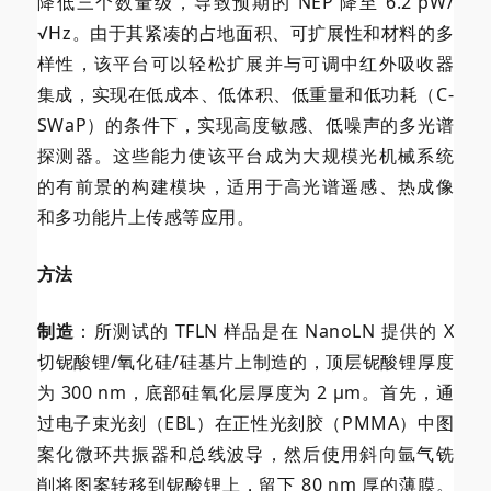
降低三个数量级，导致预期的 NEP 降至 6.2 pW/
√Hz。由于其紧凑的占地面积、可扩展性和材料的多
样性，该平台可以轻松扩展并与可调中红外吸收器
集成，实现在低成本、低体积、低重量和低功耗（C-
SWaP）的条件下，实现高度敏感、低噪声的多光谱
探测器。这些能力使该平台成为大规模光机械系统
的有前景的构建模块，适用于高光谱遥感、热成像
和多功能片上传感等应用。
方法
制造
：所测试的 TFLN 样品是在 NanoLN 提供的 X
切铌酸锂/氧化硅/硅基片上制造的，顶层铌酸锂厚度
为 300 nm，底部硅氧化层厚度为 2 µm。首先，通
过电子束光刻（EBL）在正性光刻胶（PMMA）中图
案化微环共振器和总线波导，然后使用斜向氩气铣
削将图案转移到铌酸锂上，留下 80 nm 厚的薄膜。