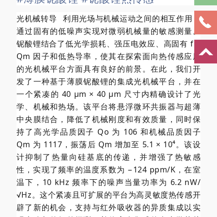
光机械转导
利用光场与机械运动之间的相互作用，
通过固有的低噪声实现对微弱机械量的敏感测量。
铌酸锂结合了低光学损耗、强压电效应、高固有 f ×
Qm 因子和低热导率，使其在探索面向热传感应用
的光机械平台方面具有良好的前景。在此，我们开
发了一种基于薄膜铌酸锂的集成光机械平台，并在
一个紧凑的 40 µm × 40 µm 尺寸内精确设计了光
学、机械和热场。该平台将悬浮微环共振器与超薄
中央膜结合，降低了机械刚度和有效质量，同时保
持了高光学品质因子 Qo 为 106 和机械品质因子
Qm 为 1117，振荡后 Qm 增加至 5.1 × 10⁴。该设
计抑制了热量向硅基底的传递，并增强了热敏感
性，实现了频率的温度系数为 −124 ppm/K，在室
温下，10 kHz 频率下的噪声当量功率为 6.2 nW/
√Hz。这个紧凑且可扩展的平台为高灵敏度热传感开
辟了新的机会，支持与红外吸收器的异质集成以实