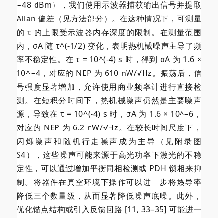
−48 dBm），我们使用示波器捕获输出信号并提取
Allan 偏差（见方法部分）。在这种情况下，可测量
的 τ 的上限受示波器内存深度的限制。在测量范围
内，σA 随 τ^(-1/2) 变化，表明热机械噪声主导了频
率不稳定性。在 τ = 10^(-4) s 时，得到 σA 为 1.6 ×
10^−4，对应的 NEP 为 610 nW/√Hz。振荡后，信
号强度显著增加，允许使用商业频率计进行直接检
测。在短积分时间下，热机械噪声仍然是主要噪声
源，导致在 τ = 10^(-4) s 时，σA 为 1.6 × 10^–6，
对应的 NEP 为 6.2 nW/√Hz。在较长时间尺度下，
闪烁噪声和随机行走噪声成为主导（见附录图
S4），这些噪声可能来源于高光功率下激光的不稳
定性，可以通过增加平衡同相检测或 PDH 锁相来抑
制。将器件在真空环境下操作可以进一步将热导率
降低三个数量级，从而显著降低噪声底噪。此外，
优化锚点结构或引入反馈回路 [11, 33–35] 可能进一