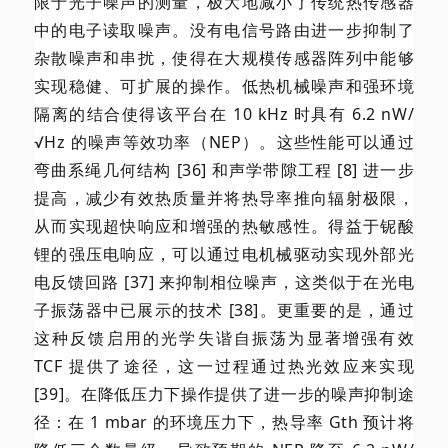
限于光子噪声的测量，极大地减小了传统热传感器
中的电子读取噪声。没有电信号路由进一步抑制了
杂散噪声和串扰，使得在大规模传感器阵列中能够
实现稳健、可扩展的操作。低热机械噪声和强环境
隔离的结合使得该平台在 10 kHz 时具有 6.2 nW/
√Hz 的噪声等效功率（NEP）。这些性能可以通过
弯曲系绳几何结构 [36] 和声学带隙工程 [8] 进一步
提高，减少有效热质量并将热导率推向辐射极限，
从而实现超快响应和增强的热敏感性。得益于铌酸
锂的强压电响应，可以通过电机械驱动实现外部光
电反馈回路 [37] 来抑制相位噪声，这类似于在光电
子振荡器中已展示的技术 [38]。更重要的是，通过
这种反馈启用的光学失谐自振荡为显著增强有效
TCF 提供了途径，这一过程通过热光效应来实现
[39]。在降低压力下操作提供了进一步的噪声抑制途
径：在 1 mbar 的环境压力下，热导率 Gth 预计将