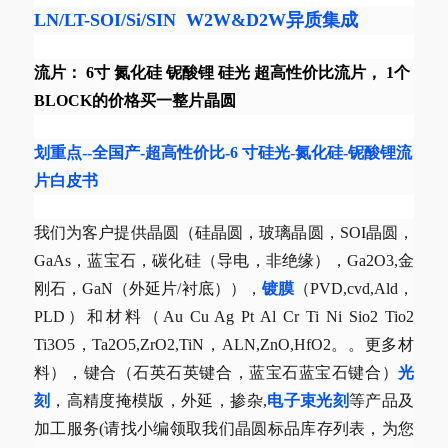
LN/LT-SOI/Si/SIN W2W&D2W异质集成
流片： 6寸 氮化硅 铌酸锂 硅光 超高性价比流片， 1个
BLOCK的价格买一整片晶圆
划重点--全国产-超高性价比-6 寸硅光-氮化硅-铌酸锂流
片白皮书
我们为客户提供晶圆（硅晶圆，玻璃晶圆，SOI晶圆，
GaAs，蓝宝石，碳化硅（导电，非绝缘），Ga2O3,金
刚石，GaN（外延片/衬底）），
镀膜
（PVD,cvd,Ald，
PLD）和材料（Au Cu Ag Pt Al Cr Ti Ni Sio2 Tio2
Ti3O5，Ta2O5,ZrO2,TiN，ALN,ZnO,HfO2。。更多材
料），键合（石英石英键合，蓝宝石蓝宝石键合）
光
刻
，高精度掩模版，外延，掺杂,
电子束光刻
等产品及
加工服务(请找小编领取我们晶圆标品库存列表，为您