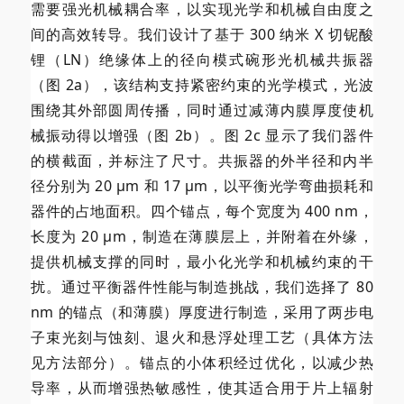
需要强光机械耦合率，以实现光学和机械自由度之
间的高效转导。我们设计了基于 300 纳米 X 切铌酸
锂（LN）绝缘体上的径向模式碗形光机械共振器
（图 2a），该结构支持紧密约束的光学模式，光波
围绕其外部圆周传播，同时通过减薄内膜厚度使机
械振动得以增强（图 2b）。图 2c 显示了我们器件
的横截面，并标注了尺寸。共振器的外半径和内半
径分别为 20 µm 和 17 µm，以平衡光学弯曲损耗和
器件的占地面积。四个锚点，每个宽度为 400 nm，
长度为 20 µm，制造在薄膜层上，并附着在外缘，
提供机械支撑的同时，最小化光学和机械约束的干
扰。通过平衡器件性能与制造挑战，我们选择了 80
nm 的锚点（和薄膜）厚度进行制造，采用了两步电
子束光刻与蚀刻、退火和悬浮处理工艺（具体方法
见方法部分）。锚点的小体积经过优化，以减少热
导率，从而增强热敏感性，使其适合用于片上辐射