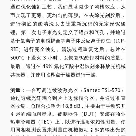
通过优化蚀刻工艺，我们显著减少了沟槽效应，从
而实现了更薄、更均匀的薄膜。在去除光刻胶后，
进行彻底的酸清洗以去除重新沉积的无定形铌酸
锂。第二次电子束光刻定义了锚点和气孔，并通过
基于氩离子的电感耦合等离子体反应离子刻蚀（ICP-
RIE）进行完全蚀刻。清洗过程重复之后，芯片在
500°C 下退火 3 小时，以恢复铌酸锂材料的质量。
最后，通过在 49% 氟化氢酸中湿蚀刻来释放光机械
共振器，并使用临界点干燥器进行干燥。
测量：
一台可调连续波激光器（Santec TSL-570）
通过透镜光纤耦合到片上边缘耦合器，并通过准直
器收集，总耦合损耗为 18.8 dB，主要由于手动劈开
引起的端面粗糙度。被测器件（DUT）安装在商业
热电冷却器（TEC）上，以进行温度依赖性测量。使
用同相检测设置来测量由机械振动引起的输出光的