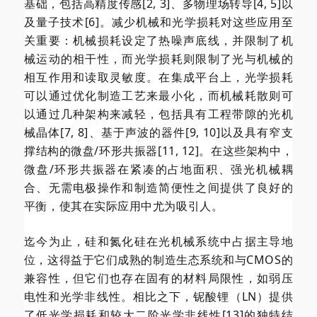
基础，包括高精度传感[2, 3]、多物理场转导[4, 5]以
及量子技术[6]。减少机械和光学损耗对这些应用至
关重要：机械损耗设定了热噪声底线，并限制了机
械运动的相干性，而光学损耗则限制了光与机械的
相互作用和读取灵敏度。在集成平台上，光学损耗
可以通过优化制造工艺来最小化，而机械耗散则可
以通过几种架构来减轻，包括具有工程带隙的光机
械晶体[7, 8]、基于声波的器件[9, 10]以及具有窄支
撑结构的微盘/环形共振器[11, 12]。在这些架构中，
微盘/环形共振器在紧凑的占地面积、强光机械耦
合、无需电极操作和制造简便性之间提供了良好的
平衡，使其在实际应用中尤为吸引人。
迄今为止，硅和氮化硅在光机械系统中占据主导地
位，这得益于它们成熟的制造生态系统和与CMOS的
兼容性，但它们也存在固有的材料局限性，如弱压
电性和光学非线性。相比之下，铌酸锂（LN）提供
了低光学损耗和较大二阶光学非线性[13]的独特结