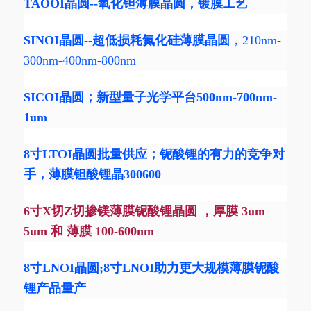
TAOOI
晶圆--氧化钽
薄膜晶圆
，镀膜工艺
SINOI晶圆
--
超低损耗氮化硅薄膜晶圆
，210nm-
300nm-400nm-800nm
SICOI晶圆
；新型量子光学平台500nm-700nm-
1um
8寸LTOI晶圆批量供应；铌酸锂的有力的竞争对
手，薄膜钽酸锂晶300600
6寸X切Z切掺镁薄膜铌酸锂晶圆 ，厚膜 3um
5um 和 薄膜 100-600nm
8寸LNOI晶圆;8寸LNOI助力更大规模薄膜铌酸
锂产品量产