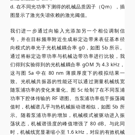
d. 在不同光功率下测得的机械品质因子（Qm），插
图显示了激光失谐依赖的激光阈值。
我们进一步通过向输入光添加另一个相位调制信
号，并在目标频率附近生成标定边带来表征基本径
向模式的单光子光机械耦合率 g0，如图 5b 所示。
通过将标定边带功率与机械边带功率进行比较，我
们得到实验得到的光机械耦合率 gOM 为 4.3 kHz，
这与图 5a 中在 80 nm 薄膜厚度下的模拟结果一
致。光机械共振器的性能还可以通过测量机械线宽
随泵浦功率的变化来量化。图 5c 绘制了在不同泵浦
功率下腔体传输的 RF 谱图。当泵浦功率低于振荡阈
值时，机械谱几乎与热机械振动谱相似，如图 5b 所
示。随着泵浦功率的增加，机械模式被驱动进入振
荡状态，机械谱强度的峰值增强了 80 dB。与此同
时，机械线宽显著缩小至 1.6 kHz，对应的有效机械