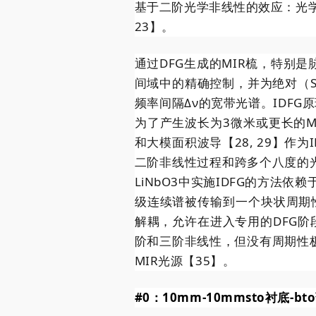
基于二阶光学非线性的效应：光
23】。
通过DFG生成的MIR梳，特别是
间域中的精确控制，并为绝对（S
频率间隔Δν的宽带光谱。IDF
为了产生波长为3微米或更长的MIR
和大模面积波导【28, 29】作
二阶非线性过程和跨多个八度的光
LiNbO3中实施IDFG的方法依
级连续谱被传输到一个块状周期性极
解耦，允许在进入专用的DFG
阶和三阶非线性，但没有周期性
MIR光源【35】。
#0
：10mm-10mmsto衬底-b