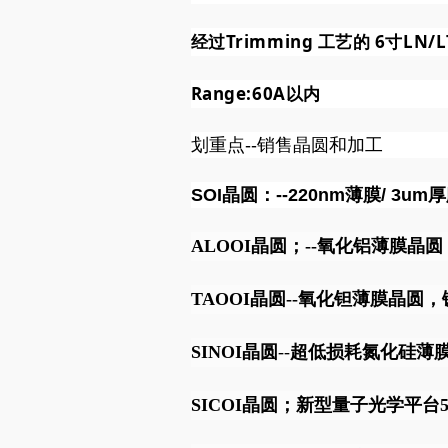
经过Trimming 工艺的 6寸LN/
Range:60A以内
划重点--销售晶圆和加工
SOI晶圆：--220nm薄膜/ 3um厚膜
ALOOI晶圆
；--
氧化铝薄膜晶圆
TAOOI
晶圆--氧化钽
薄膜晶圆
，
SINOI晶圆
--
超低损耗氮化硅薄
SICOI晶圆
；新型量子光学平台500n