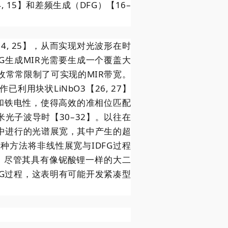
 15】和差频生成（DFG）【16–
4, 25】，从而实现对光波形在时
G生成MIR光需要生成一个覆盖大
收常常限制了可实现的MIR带宽。
利用块状LiNbO3【26, 27】
系数和铁电性，使得高效的准相位匹配
光子波导时【30–32】。以往在
29】中进行的光谱展宽，其中产生的超
这种方法将非线性展宽与IDFG过程
，尽管其具有像铌酸锂一样的大二
G过程，这表明有可能开发紧凑型