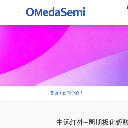
加
工
公
司
首页
/
新闻中心
/
中远红外+周期极化铌