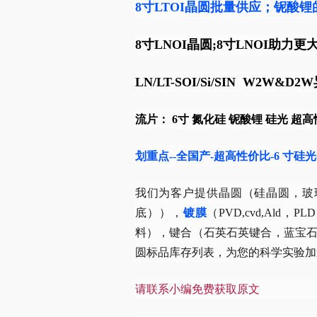
8寸LTOI晶圆批量供应；铌酸锂
8寸LNOI晶圆;8寸LNOI助
LN/LT-SOI/Si/SIN W2W&D
流片： 6寸 氮化硅 铌酸锂 硅光 超
划重点--全国产-超高性价比-6 寸硅
我们为客户提供晶圆（硅晶圆，玻璃晶
底）），
镀膜
（PVD,cvd,Ald，PLD
料），键合（石英石英键合，蓝宝
圆标品库存列表，为您的科学实验加
请联系小编免费获取原文