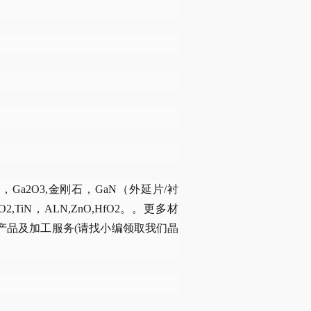
a2O3,金刚石，GaN（外延片/衬
5,ZrO2,TiN，ALN,ZnO,HfO2。。更多材
产品及加工服务(请找小编领取我们晶