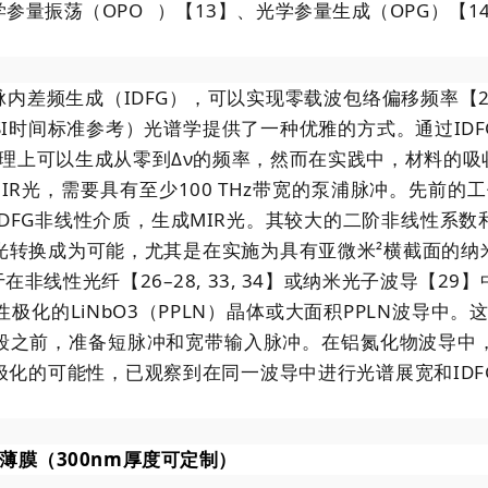
学参量振荡（
OPO
）【13】、光学参量生成（OPG）【14,
脉内差频生成（IDFG），可以实现零载波包络偏移频率【2
I时间标准参考）光谱学提供了一种优雅的方式。通过IDF
G原理上可以生成从零到Δν的频率，然而在实践中，材料的吸
光，需要具有至少100 THz带宽的泵浦脉冲。先前的工作已
为IDFG非线性介质，生成MIR光。其较大的二阶非线性
转换成为可能，尤其是在实施为具有亚微米²横截面的纳米
赖于在非线性光纤【26–28, 33, 34】或纳米光子波导【
化的LiNbO3（PPLN）晶体或大面积PPLN波导中。
阶段之前，准备短脉冲和宽带输入脉冲。在铝氮化物波导中
极化的可能性，已观察到在同一波导中进行光谱展宽和IDF
to薄膜（300nm厚度可定制）