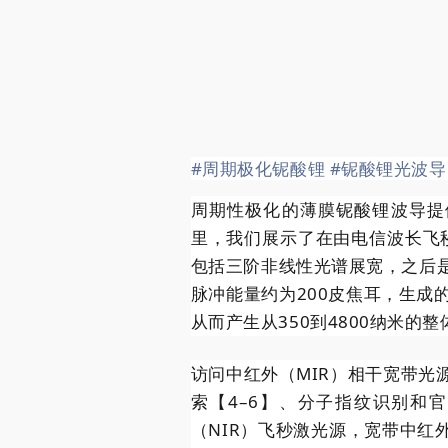
#周期极化铌酸锂
#铌酸锂光波导
周期性极化的薄膜铌酸锂波导提
里，我们展示了在由电信波长飞
包括三阶非线性光谱展宽，之后
脉冲能量约为200皮焦耳，生成
从而产生从350到4800纳米的
访问中红外（MIR）相干宽带光
索【4–6】、分子指纹识别和
（NIR）飞秒激光源，宽带中红