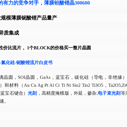
的有力的竞争对手，薄膜钽酸锂晶300600
力更大规模薄膜铌酸锂产品量产
2W异质集成
高性价比流片， 1个BLOCK的价格买一整片晶圆
光-氮化硅-铌酸锂流片白皮书
圆，SOI晶圆，GaAs，蓝宝石，碳化硅（导电，非绝缘），G
）和材料（Au Cu Ag Pt Al Cr Ti Ni Sio2 Tio2 Ti3O5，Ta2O
石蓝宝石键合）
光刻
，高精度掩模版，外延，掺杂,
电子束光刻
等
速。