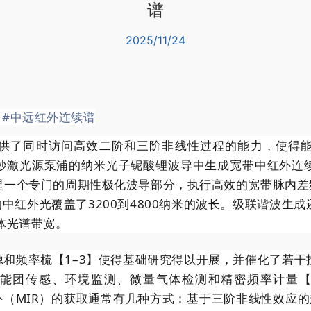
谱
2025/11/24
#中远红外连续谱
供了同时访问高效二阶和三阶非线性过程的能力，使得
秒激光源泵浦的纳米光子铌酸锂波导中生成宽带中红外连
是一个专门的周期性极化波导部分，执行高效的宽带脉内差频
的中红外光覆盖了3200到4800纳米的波长。级联谐波生
整体光谱带宽。
源和频率梳【1–3】使得基础研究得以开展，并催化了若
官能团传感、环境监测、微量气体检测和精密频率计量【
外（MIR）的获取通常有几种方式：基于三阶非线性效应的