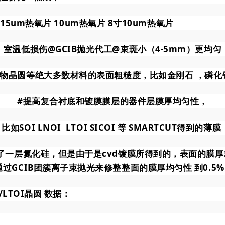
15um热氧片 10um热氧片 8寸10um热氧片
室温低损伤@GCIB抛光代工@束斑小（4-5mm）更均匀
合物晶圆等绝大多数材料的表面粗糙度
，比如金刚石 ，磷
#提高
复合衬底和镀膜膜层的器件层膜厚均匀性，
比如SOI LNOI LTOI SICOI 等 SMARTCUT得到的薄膜
了一层氮化硅，但是由于是cvd镀膜所得到的，表面的膜
过GCIB团簇离子束抛光来修整整面的膜厚均匀性 到0.5
/LTOI晶圆 数据：