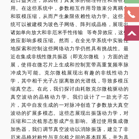
用。在这些系统中，参数相互作用导致束分离耦合
和双模压缩，从而产生象限依赖性动力学。这些系
统可以被建模为玻色子网络、阵列或晶格，展现出
诸如单向放大和
非厄米手性传输
等奇异效应，这些
效应影响多模压缩。然而，在全光学系统中实验性
地探索和控制这些网络动力学仍然具有挑战性。最
近在集成非线性微共振器（即
克尔微梳
）方面的进
展，使得在微芯片上生成和控制宽带高重复频率脉
冲成为可能。克尔微梳展现出有趣的非线性动力
学，其中相干光子占据离散的光谱线，导致多模压
缩真空态。在此，我们探讨由耗散克尔微梳驱动的
真空波动的晶格动力学。我们设计了一款光子芯
片，其中自发生成的一对脉冲创造了参数放大真空
波动的扩展多模态。这些态展现出振荡动力学，对
压缩和二次梳形态形成产生影响。通过使用集成微
加热器，我们调节真空波动以消除振荡，建立了非
厄米晶格对称性与克尔梳之间的基本联系，并为具