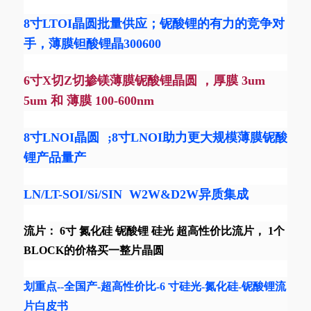
8寸LTOI晶圆批量供应；铌酸锂的有力的竞争对
手，薄膜钽酸锂晶300600
6寸X切Z切掺镁薄膜铌酸锂晶圆 ，厚膜 3um
5um 和 薄膜 100-600nm
8寸
LNOI晶圆
;8寸LNOI助力更大规模薄膜铌酸
锂产品量产
LN/LT-SOI/Si/SIN W2W&D2W异质集成
流片： 6寸 氮化硅 铌酸锂 硅光 超高性价比流片， 1个
BLOCK的价格买一整片晶圆
划重点--全国产-超高性价比-6 寸硅光-氮化硅-铌酸锂流
片白皮书