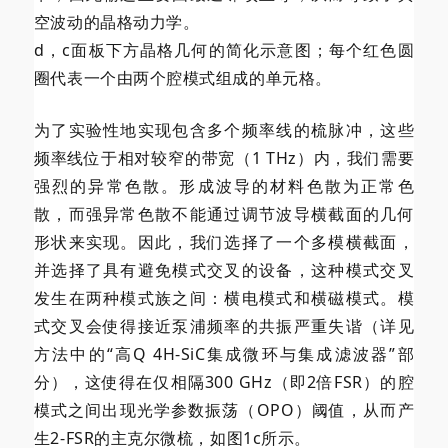
空波动的晶格动力学。
d，c面板下方晶格几何的简化示意图；每个红色圆
圈代表一个由两个腔模式组成的单元格。
为了实验性地实现包含多个频率线的梳脉冲，这些
频率线位于相对较窄的带宽（1 THz）内，我们需要
强烈的异常色散。形成波导的材料色散为正常色
散，而强异常色散不能通过调节波导横截面的几何
形状来实现。因此，我们选择了一个多模横截面，
并选择了具有避免模式交叉的设备，这种模式交叉
发生在两种模式族之间：横电模式和横磁模式。模
式交叉会使得接近泵浦频率的共振严重失谐（详见
方法中的“高Q 4H-SiC集成微环与集成滤波器”部
分），这使得在仅相隔300 GHz（即2倍FSR）的腔
模式之间出现光学参数振荡（OPO）阈值，从而产
生2-FSR的主克尔微梳，如图1c所示。