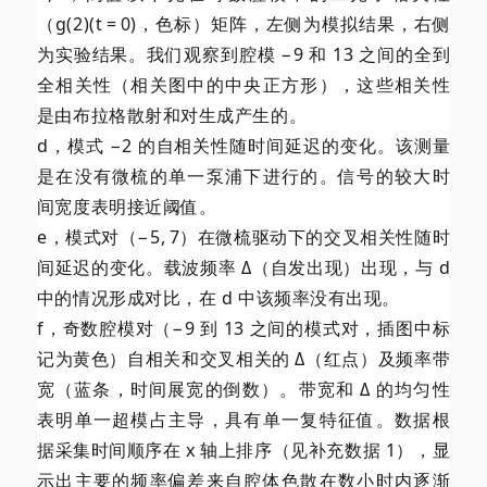
（g(2)(t = 0)，色标）矩阵，左侧为模拟结果，右侧
为实验结果。我们观察到腔模 −9 和 13 之间的全到
全相关性（相关图中的中央正方形），这些相关性
是由布拉格散射和对生成产生的。
d，模式 −2 的自相关性随时间延迟的变化。该测量
是在没有微梳的单一泵浦下进行的。信号的较大时
间宽度表明接近阈值。
e，模式对（−5, 7）在微梳驱动下的交叉相关性随时
间延迟的变化。载波频率 Δ（自发出现）出现，与 d
中的情况形成对比，在 d 中该频率没有出现。
f，奇数腔模对（−9 到 13 之间的模式对，插图中标
记为黄色）自相关和交叉相关的 Δ（红点）及频率带
宽（蓝条，时间展宽的倒数）。带宽和 Δ 的均匀性
表明单一超模占主导，具有单一复特征值。数据根
据采集时间顺序在 x 轴上排序（见补充数据 1），显
示出主要的频率偏差来自腔体色散在数小时内逐渐