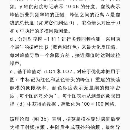
频。y 轴的刻度标记表示 10 dB 的分度。虚线表示
峰值折叠到频率轴的正侧，峰值之间的距离 Δ 是虚
线的总长度（如果它们到达 0）。彩色箭头对应于 d
和 e 中执行的多模同频测量。
d，分别对腔模 −1 和 1 进行多频同频检测，采用两
个最佳的振幅比 β（蓝色和红色）来最大化反压缩。
每对峰值导致一个象限方差，接近阈值时达到散粒
噪声。
e，基于峰值对（LO1 和 LO2，对应于优化本振用于
图 c 中标记为红色和蓝色箭头的峰值）重建的振荡
超模的象限概率。颜色标度表示无量纲的概率密
度，每个图的积分为 1。每个图表示从测量的象限扫
描（d）中获得的数据，离散化为 100 × 100 网格。
该理论图（图 3b）表明，振荡超模在穿过阈值后变
为相干射频拍频，并随后生成额外的拍频，最终导