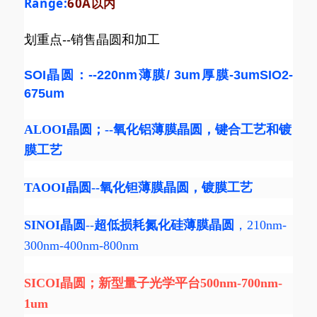
Range:
60A以内
划重点--销售晶圆和加工
SOI晶圆：--220nm薄膜/ 3um厚膜-3umSIO2-
675um
ALOOI晶圆
；--
氧化铝薄膜晶圆
，键合工艺和镀
膜工艺
TAOOI
晶圆--氧化钽
薄膜晶圆
，镀膜工艺
SINOI晶圆
--
超低损耗氮化硅薄膜晶圆
，210nm-
300nm-400nm-800nm
SICOI晶圆
；新型量子光学平台500nm-700nm-
1um