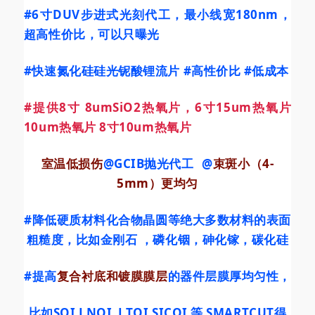
#6寸DUV步进式光刻代工
，最小线宽180nm，
超高性价比，可以只曝光
#快速氮化硅硅光铌酸锂流片
#高性价比
#低成本
#提供8寸
8umSiO2热氧片，6寸15um热氧片
10um热氧片 8寸10um热氧片
室温低损伤
@
GCIB抛光代工
@
束斑小（4-
5mm）更均匀
#降低硬质材料化合物晶圆等绝大多数材料的表面
粗糙度
，比如金刚石 ，磷化铟，砷化镓，碳化硅
#提高
复合衬底和镀膜膜层
的器件层膜厚均匀性，
比如SOI LNOI LTOI SICOI 等 SMARTCUT得