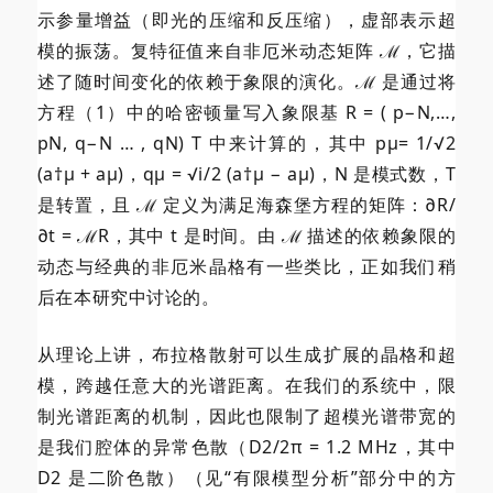
示参量增益（即光的压缩和反压缩），虚部表示超
模的振荡。复特征值来自非厄米动态矩阵 ℳ，它描
述了随时间变化的依赖于象限的演化。ℳ 是通过将
方程（1）中的哈密顿量写入象限基 R = ( p−N,…,
pN, q−N … , qN) T 中来计算的，其中 pμ= 1/√2
(a†μ + aμ)，qμ = √i/2 (a†μ − aμ)，N 是模式数，T
是转置，且 ℳ 定义为满足海森堡方程的矩阵：∂R/
∂t = ℳR，其中 t 是时间。由 ℳ 描述的依赖象限的
动态与经典的非厄米晶格有一些类比，正如我们稍
后在本研究中讨论的。
从理论上讲，布拉格散射可以生成扩展的晶格和超
模，跨越任意大的光谱距离。在我们的系统中，限
制光谱距离的机制，因此也限制了超模光谱带宽的
是我们腔体的异常色散（D2/2π = 1.2 MHz，其中
D2 是二阶色散）（见“有限模型分析”部分中的方