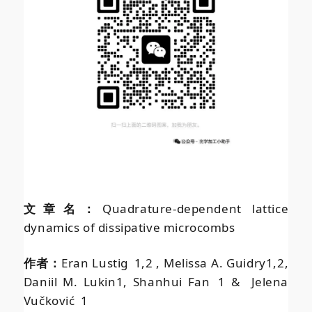
文章名：
Quadrature-dependent lattice
dynamics of dissipative microcombs
作者：
Eran Lustig 1,2 , Melissa A. Guidry
1,2
,
Daniil M. Lukin
1
, Shanhui Fan 1 & Jelena
Vučković 1