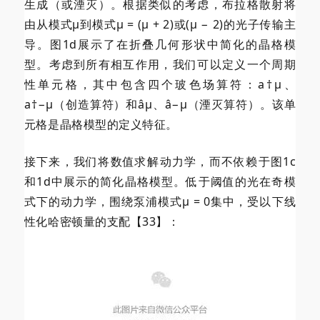
生成（或湮灭）。根据类似的考虑，布拉格散射将
由从模式μ到模式μ = (μ + 2)或(μ − 2)的光子传输主
导。图1d展示了在折叠几何形状中简化的晶格模
型。考虑到所有相互作用，我们可以定义一个周期
性单元格，其中包含四个玻色场算符：a†μ、
a†−μ（创造算符）和âμ、â−μ（湮灭算符）。该单
元格是晶格模型的定义特征。
接下来，我们将数值求解动力学，而不依赖于图1c
和1d中展示的简化晶格模型。低于阈值的光在奇模
式下的动力学，围绕泵浦模式μ = 0集中，受以下线
性化哈密顿量的支配【33】：