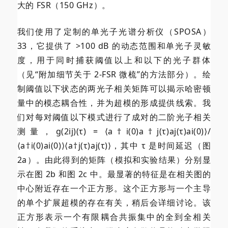
大的 FSR（150 GHz）。
我们使用了定制的单光子光谱分析仪（SPOSA）
33，它提供了 >100 dB 的动态范围和单光子灵敏
度，用于同时捕获阈值以上和以下的光子群体
（见“附加细节关于 2-FSR 微梳”的方法部分）。绘
制阈值以下状态的两光子相关矩阵可以揭示哈密顿
量中的模态耦合性，并为超模的形成提供线索。我
们对每对阈值以下模式进行了成对的二阶光子相关
测量，g(2ij)(τ) = ⟨a†i(0)a†j(τ)aj(τ)ai(0)⟩/
⟨a†i(0)ai(0)⟩⟨a†j(τ)aj(τ)⟩，其中 τ 是时间延迟（图
2a）。由此得到的矩阵（模拟和实验结果）分别显
示在图 2b 和图 2c 中。最显著的特征是在相关图的
中心附近存在一个正方形。这个正方形与一个主导
的单个扩展超模的存在有关，稍后会详细讨论。该
正方形表示一个有限耦合共振集中的全到全相关