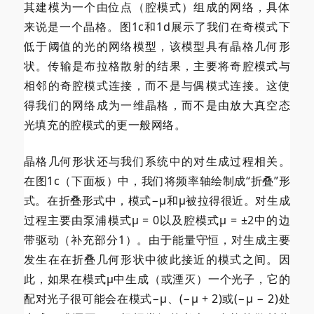
其建模为一个由位点（腔模式）组成的网络，具体
来说是一个晶格。图1c和1d展示了我们在奇模式下
低于阈值的光的网络模型，该模型具有晶格几何形
状。传输是布拉格散射的结果，主要将奇腔模式与
相邻的奇腔模式连接，而不是与偶模式连接。这使
得我们的网络成为一维晶格，而不是由放大真空态
光填充的腔模式的更一般网络。
晶格几何形状还与我们系统中的对生成过程相关。
在图1c（下面板）中，我们将频率轴绘制成“折叠”形
式。在折叠形式中，模式−μ和μ被拉得很近。对生成
过程主要由泵浦模式μ = 0以及腔模式μ = ±2中的边
带驱动（补充部分1）。由于能量守恒，对生成主要
发生在在折叠几何形状中彼此接近的模式之间。因
此，如果在模式μ中生成（或湮灭）一个光子，它的
配对光子很可能会在模式−μ、(−μ + 2)或(−μ − 2)处