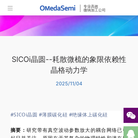
专业高效
微纳加工公司
SICOi晶圆--耗散微梳的象限依赖性
晶格动力学
2025/11/04
#SICOi晶圆
#薄膜碳化硅
#绝缘体上碳化硅
摘要：
研究带有真空波动参数放大的耦合网络已引
起日益关注，原因在于其复杂的物理特性和潜在应