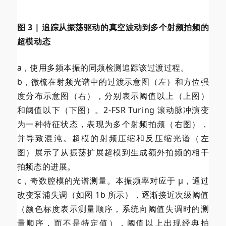
图 3 | 追踪从振荡驱动的真空波动到多个射频拍频的
超模动态
a，使用多频本振的同频检测追踪该过渡过程。
b，微梳在射频光谱中的过渡示意图（左）和方位强
度分布示意图（右），分别表示阈值以上（上图）
和阈值以下（下图）。2-FSR Turing 滚动脉冲演变
为一种特征状态，表现为多个射频拍频（右图），
并导致混沌。超模的射频压缩和反压缩光谱（左
图）展示了从振荡扩展超模到生成额外拍频的相干
拍频态的进展。
c，奇数腔模的光谱测量。本振频率对应于 μ，通过
改变泵浦失调（如图 1b 所示），逐渐接近次级阈值
（颜色标度表示测量顺序，系统向阈值失调时的测
量顺序，而不是特定值），阈值以上出现经典拍