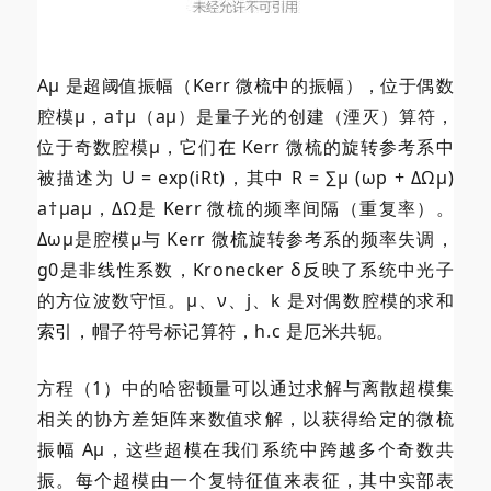
Aμ 是超阈值振幅（Kerr 微梳中的振幅），位于偶数
腔模μ，a†μ（aμ）是量子光的创建（湮灭）算符，
位于奇数腔模μ，它们在 Kerr 微梳的旋转参考系中
被描述为 U = exp(iRt)，其中 R = ∑μ (ωp + ΔΩμ)
a†μaμ，ΔΩ是 Kerr 微梳的频率间隔（重复率）。
Δωμ是腔模μ与 Kerr 微梳旋转参考系的频率失调，
g0是非线性系数，Kronecker δ反映了系统中光子
的方位波数守恒。μ、ν、j、k 是对偶数腔模的求和
索引，帽子符号标记算符，h.c 是厄米共轭。
方程（1）中的哈密顿量可以通过求解与离散超模集
相关的协方差矩阵来数值求解，以获得给定的微梳
振幅 Aμ，这些超模在我们系统中跨越多个奇数共
振。每个超模由一个复特征值来表征，其中实部表