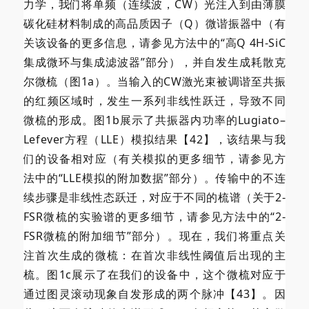
力学，我们将单频（连续波，CW）光注入到由薄膜
碳化硅材料制成的高品质因子（Q）微谐振器中（有
关该设备的更多信息，请参见方法中的“高Q 4H-SiC
集成微环与集成滤波器”部分），并自发生成耗散克
尔微梳（图1a）。当输入的CW激光束被调谐至共振
的红频区域时，发生一系列非线性跃迁，导致不同
微梳的形成。图1b展示了共振器内功率的Lugiato–
Lefever方程（LLE）模拟结果【42】，该结果与我
们的设备相对应（有关模拟的更多细节，请参见方
法中的“LLE模拟的附加数据”部分）。传输中的不连
续步骤是非线性态跃迁，对应于不同的梳谱（关于2-
FSR微梳的实验谱的更多细节，请参见方法中的“2-
FSR微梳的附加细节”部分）。现在，我们将重点关
注首次生成的微梳：在首次非线性阈值后出现的主
梳。图1c展示了在我们的设备中，这个微梳对应于
通过图灵滚动现象自发形成的两个脉冲【43】。因