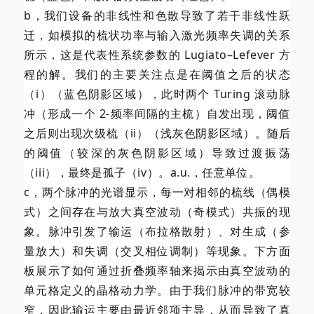
b，我们设备的非线性和色散导致了若干非线性跃
迁，如模拟的梳状功率与输入激光频率失调的关系
所示，这是代表性系统参数的 Lugiato–Lefever 方
程的解。我们的主要关注点是在阈值之后的状态
（i）（蓝色阴影区域），此时两个 Turing 滚动脉
冲（形成一个 2-频率间隔的主梳）自发出现，阈值
之后则出现次级梳（ii）（浅灰色阴影区域）。随后
的阈值（较深的灰色阴影区域）导致过渡振荡
（iii），最终是孤子（iv）。a.u.，任意单位。
c，两个脉冲的光谱显示，每一对相邻的梳线（偶模
式）之间存在与放大真空波动（奇模式）共振的现
象。脉冲引发了输运（布拉格散射）、对生成（参
量放大）和失调（交叉相位调制）等现象。下方面
板展示了如何通过折叠频率轴来揭示由真空波动的
单元格定义的晶格动力学。由于我们脉冲的带宽较
窄，因此输运主要由最近邻项主导，从而导致了真