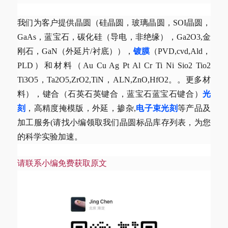
我们为客户提供晶圆（硅晶圆，玻璃晶圆，SOI晶圆，
GaAs，蓝宝石，碳化硅（导电，非绝缘），Ga2O3,金
刚石，GaN（外延片/衬底）），
镀膜
（PVD,cvd,Ald，
PLD）和材料（Au Cu Ag Pt Al Cr Ti Ni Sio2 Tio2
Ti3O5，Ta2O5,ZrO2,TiN，ALN,ZnO,HfO2。。更多材
料），键合（石英石英键合，蓝宝石蓝宝石键合）
光
刻
，高精度掩模版，外延，掺杂,
电子束光刻
等产品及
加工服务(请找小编领取我们晶圆标品库存列表，为您
的科学实验加速。
请联系小编免费获取原文