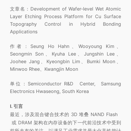
文章名：Development of Wafer-level Wet Atomic
Layer Etching Process Platform for Cu Surface
Topography Control in Hybrid Bonding
Applications
作者：Seung Ho Hahn、Wooyoung Kim、
Seongmin Son、Kyuha Lee、Jungshin Lee、
Joohee Jang、Kyeongbin Lim、Bumki Moon、
Minwoo Rhee、Kwangjin Moon
单位：Semiconductor
R&D
Center, Samsung
Electronics Hwaseong, South Korea
I. 引言
最近，涉及混合键合技术的 3D 堆叠
NAND Flash
或 DRAM 架构在内存设备的下一代前沿技术中受到
前所未有的关注，以满足工业需求并最大化高性能计