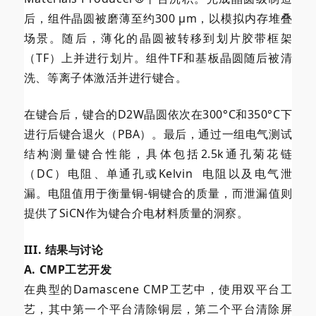
后，组件晶圆被磨薄至约300 µm，以模拟内存堆叠
场景。随后，薄化的晶圆被转移到划片胶带框架
（TF）上并进行划片。组件TF和基板晶圆随后被清
洗、等离子体激活并进行键合。
在键合后，键合的D2W晶圆依次在300°C和350°C下
进行后键合退火（PBA）。最后，通过一组电气测试
结构测量键合性能，具体包括2.5k通孔菊花链
（DC）电阻、单通孔或
Kelvin
电阻以及电气泄
漏。电阻值用于衡量铜-铜键合的质量，而泄漏值则
提供了SiCN作为键合介电材料质量的洞察。
III. 结果与讨论
A. CMP工艺开发
在典型的Damascene CMP工艺中，使用双平台工
艺，其中第一个平台清除铜层，第二个平台清除屏