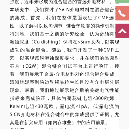
强度，近年来它成为混合键合的首选
介电材料
。在
本研究中，我们探讨了SiCN介电材料在混合键合中
的集成。首先，我们在整体层面表征了CMP选择
性，以了解可以
反向调节
键合垫轮廓的操作机制。
特别地，我们基于之前的研究经验，认为必须将铜
溶蚀深度（Cu dishing）保持在<5nm以内，以实现
成功的混合键合。随后，我们开发了一种CMP工
艺，以实现该铜溶蚀深度要求，并在我们的晶圆对
芯片（D2W）混合键合测试平台上进行验证。接
着，我们展示了金属-介电材料对的混合键合集成，
清晰地观察到跨边界铜晶粒生长且没有介电层分层
现象。最后，我们通过展示键合后的关键电气性能
指标来完成验证，具体为菊花链电阻<300欧姆，
Kelvin电阻<30毫欧，漏电流<1pA。低漏电流为
SiCN介电材料在混合键合中的集成提供了证据，尤
其是在新兴应用（如内存堆叠）中的应用前景。