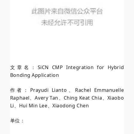
文章名：SiCN CMP Integration for Hybrid
Bonding Application
作者：Prayudi Lianto、Rachel Emmanuelle
Raphael、Avery Tan、Ching Keat Chia、Xiaobo
Li、Hui Min Lee、Xiaodong Chen
单位：