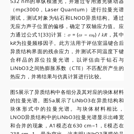
532 nm的单纵模激光，并通过专用激光驱动器
（mpc3000，Laser Quantum）进行拉曼光谱
测试，测试对象为钻石和LNOD异质结构。通过
无应力声子位置的偏移，确定了双轴应力值。应
力通过公式1[33]计算：𝜎 = (𝜔 − 𝜔₀) / 𝑘𝑅，其中
k𝑅为拉曼频移因子。此方法用于评估室温键合后
异质结构界面的残余应力，并测试不同温度下键
合样品的原位拉曼光谱，以评估由于钻石与
LiNbO3之间热膨胀系数（CTE）不匹配所产生的
热应力，并将结果与仿真计算进行比较。
图5展示了异质结构中各组分及其对应的块体材料
的拉曼光谱。图5a展示了LiNbO3在异质结构和
块体形式中的拉曼光谱。与块体材料相比，
LNOD异质结构中的LiNbO3拉曼光谱显示出峰宽
和合并的现象，A1模态在630 cm−1，E模态在
238 cm−1，最为突出。这表明LiNbO3薄膜的晶