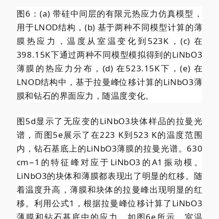
图6：(a) 带硅中间层的有限元热应力仿真模型，
用于LNOD结构，(b) 基于两种不同模型计算的薄
膜热应力，温度从室温变化到523K，(c) 在
398.15K下通过两种不同模型模拟得到的LiNbO3
薄膜的热应力分布，(d) 在523.15K下，(e) 在
LNOD结构中，基于拉曼峰位移计算的LiNbO3薄
膜和钻石的界面应力，随温度变化。
图5d显示了无应变的LiNbO3块体样品的拉曼光
谱，而图5e展示了在223 K到523 K的温度范围
内，钻石基底上的LiNbO3薄膜的拉曼光谱。630
cm−1的特征峰对应于LiNbO3的A1振动模。
LiNbO3的块体和薄膜都表现出了明显的红移。随
着温度升高，薄膜和块体的拉曼峰出现明显的红
移。利用公式1，根据拉曼峰位移计算了LiNbO3
薄膜和钻石基底中的应力，如图6e所示。室温