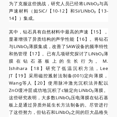
为了克服这些挑战，研究人员已经将LiNbO₃与高
声速材料（如SiC/【10-12】和Si/LiNbO₃【13-
14】）集成。
其中，钻石具有自然材料中最高的声速【15】，
显著增强了异质结构的声学性能【16】。将钻石
与LiNbO₃薄膜集成，改善了SAW设备的频率特性
和热管理【17】。已有几项研究探讨了LiNbO₃薄
膜在钻石基板上的生长行为。M.
Ishihara【18】研究了低温沉积方法，Lee
JT【19】采用磁控溅射法制备(001)定向薄膜，
Wang等人【20】使用脉冲激光沉积法并配以
ZnO缓冲层成功地沉积了c轴定向LiNbO₃薄膜。
这些研究表明，大多数LiNbO₃压电薄膜在钻石基
板上是通过异质外延生长方法制备的。尽管进行
了这些努力，但钻石和LiNbO₃之间的巨大晶格失