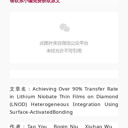
请联系小编免费获取原文
文章名：Achieving Over 90% Transfer Rate
in Lithium Niobate Thin Films on Diamond
(LNOD) Heterogeneous Integration Using
Surface-ActivatedBonding
作者：
Tao
You、Boqin
Niu、Xiuhao
Wu、