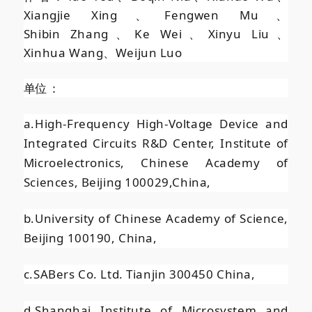
Xiangjie
Xing、Fengwen
Mu、
Shibin
Zhang、Ke
Wei、Xinyu
Liu、
Xinhua
Wang、Weijun
Luo
单位：
a.High-Frequency High-Voltage Device and
Integrated Circuits R&D Center, Institute of
Microelectronics, Chinese Academy of
Sciences, Beijing 100029,China,
b.University of Chinese Academy of Science,
Beijing 100190, China,
c.SABers Co. Ltd. Tianjin 300450 China,
d.Shanghai Institute of Microsystem and