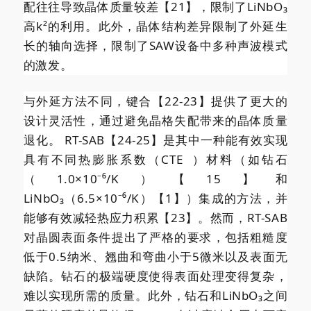
配往往导致晶体质量较差【21】，限制了LiNbO₃
高k²的利用。此外，晶体结构差异限制了外延生
长的轴向选择，限制了SAW设备中多种声波模式
的激发。
与外延方法不同，键合【22-23】提供了更大的
设计灵活性，通过避免晶格失配带来的晶体质量
退化。 RT-SAB【24-25】是其中一种能有效实现
具有不同热膨胀系数（
CTE
）材料（如钻石
（1.0×10⁻⁶/K）【15】和
LiNbO₃（6.5×10⁻⁶/K）【1】）集成的方法，并
能够有效减轻热应力积累【23】。然而，RT-SAB
对晶圆表面条件提出了严格的要求，包括粗糙度
低于0.5纳米、翘曲和弯曲小于5微米以及表面无
缺陷。钻石的极端硬度使得表面处理变得复杂，
难以实现所需的质量。此外，钻石和LiNbO₃之间