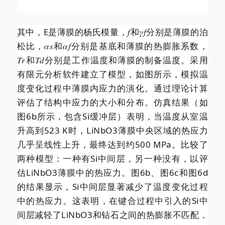
其中，E是薄膜的杨氏模量，𝑓和𝛾𝑓分别是薄膜的泊
松比，𝛼𝑠和𝛼𝑓分别是基底和薄膜的热膨胀系数，
𝑇𝑟和𝑇𝑑分别是工作温度和薄膜的制备温度。采用
有限元分析软件建立了模型，如图所示，模拟温
度变化过程中薄膜内应力的演化。通过理论计算
评估了结构中应力的大小和分布。仿真结果（如
图6b所示，包含Si缓冲层）表明，当温度从室温
升高到523 K时，LiNbO3薄膜中央区域的热应力
几乎呈线性上升，最终达到约500 MPa。比较了
两种模型：一种有Si中间层，另一种没有，以评
估LiNbO3薄膜中的热应力。图6b、图6c和图6d
的结果显示，Si中间层显著减少了温度变化过程
中的热应力。这表明，在键合过程中引入的Si中
间层减轻了LiNbO3和钻石之间的热膨胀不匹配，