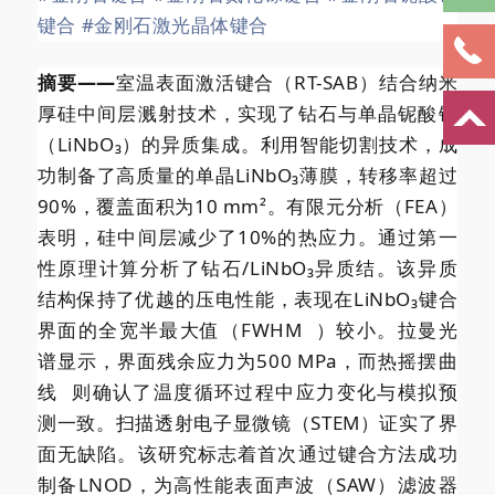
键合
#金刚石激光晶体键合
摘要——
室温表面激活键合（RT-SAB）结合纳米
厚硅中间层溅射技术，实现了钻石与单晶铌酸锂
（LiNbO₃）的异质集成。利用智能切割技术，成
功制备了高质量的单晶LiNbO₃薄膜，转移率超过
90%，覆盖面积为10 mm²。有限元分析（FEA）
表明，硅中间层减少了10%的热应力。通过第一
性原理计算分析了钻石/LiNbO₃异质结。该异质
结构保持了优越的压电性能，表现在LiNbO₃键合
界面的全宽半最大值（
FWHM
）较小。拉曼光
谱显示，界面残余应力为500 MPa，而热
摇摆曲
线
则确认了温度循环过程中应力变化与模拟预
测一致。扫描透射电子显微镜（STEM）证实了界
面无缺陷。该研究标志着首次通过键合方法成功
制备LNOD，为高性能表面声波（SAW）滤波器