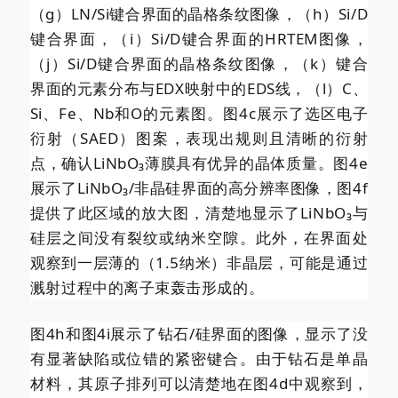
（g）LN/Si键合界面的晶格条纹图像，（h）Si/D
键合界面，（i）Si/D键合界面的HRTEM图像，
（j）Si/D键合界面的晶格条纹图像，（k）键合
界面的元素分布与EDX映射中的EDS线，（l）C、
Si、Fe、Nb和O的元素图。
图4c展示了选区电子
衍射（SAED）图案，表现出规则且清晰的衍射
点，确认LiNbO₃薄膜具有优异的晶体质量。图4e
展示了LiNbO₃/非晶硅界面的高分辨率图像，图4f
提供了此区域的放大图，清楚地显示了LiNbO₃与
硅层之间没有裂纹或纳米空隙。此外，在界面处
观察到一层薄的（1.5纳米）非晶层，可能是通过
溅射过程中的离子束轰击形成的。
图4h和图4i展示了钻石/硅界面的图像，显示了没
有显著缺陷或位错的紧密键合。由于钻石是单晶
材料，其原子排列可以清楚地在图4d中观察到，