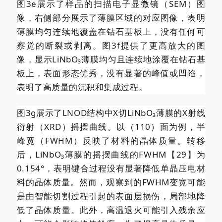
图3e展示了样品的扫描电子显微镜（SEM）图
像，右侧部分展示了薄膜区域的对应图像，表明
薄膜均匀连续地覆盖在钻石基板上，没有任何可
察觉的断裂或剥离。图3f提供了更高放大的图
像，显示LiNbO₃薄膜均匀且连续地涂覆在钻石基
板上，表面形态优秀，没有显著的峰值或凹陷，
表明了高质量的沉积和集成过程。
图3g展示了LNOD结构中X切LiNbO₃薄膜的X射线
衍射（XRD）摇摆曲线。以（110）面为例，半
峰宽（FWHM）反映了材料的晶体质量。转移
后，LiNbO₃薄膜的摇摆曲线的FWHM【29】为
0.154°，表明键合过程没有显著降低单晶压电材
料的晶体质量。然而，观察到的FWHM变宽可能
是由智能切割过程引起的表面层损伤，局部地降
低了晶体质量。此外，高温退火可能引入残余应