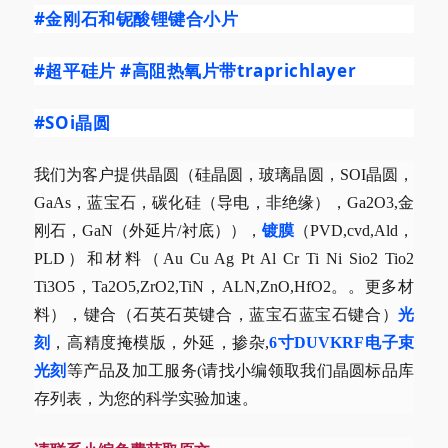
#金刚石和铌酸锂键合小片
#超平硅片
#高阻热氧片带traprichlayer
#SOi晶圆
我们为客户提供晶圆（硅晶圆，玻璃晶圆，SOI晶圆，
GaAs，蓝宝石，碳化硅（导电，非绝缘），Ga2O3,金
刚石，GaN（外延片/衬底）），
镀膜
（PVD,cvd,Ald，
PLD）和材料（Au Cu Ag Pt Al Cr Ti Ni Sio2 Tio2
Ti3O5，Ta2O5,ZrO2,TiN，ALN,ZnO,HfO2。。更多材
料），键合（石英石英键合，蓝宝石蓝宝石键合）
光
刻
，高精度掩模版，外延，掺杂,
6寸DUVKRF电子束
光刻
等产品及加工服务(请找小编领取我们晶圆标品库
存列表，为您的科学实验加速。