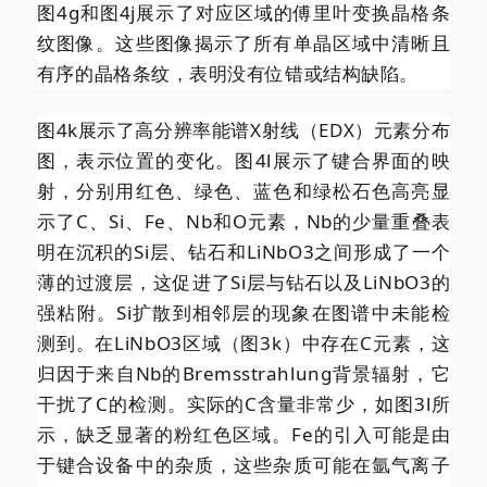
图4g和图4j展示了对应区域的傅里叶变换晶格条
纹图像。这些图像揭示了所有单晶区域中清晰且
有序的晶格条纹，表明没有位错或结构缺陷。
图4k展示了高分辨率能谱X射线（EDX）元素分布
图，表示位置的变化。图4l展示了键合界面的映
射，分别用红色、绿色、蓝色和绿松石色高亮显
示了C、Si、Fe、Nb和O元素，Nb的少量重叠表
明在沉积的Si层、钻石和LiNbO3之间形成了一个
薄的过渡层，这促进了Si层与钻石以及LiNbO3的
强粘附。Si扩散到相邻层的现象在图谱中未能检
测到。在LiNbO3区域（图3k）中存在C元素，这
归因于来自Nb的Bremsstrahlung背景辐射，它
干扰了C的检测。实际的C含量非常少，如图3l所
示，缺乏显著的粉红色区域。Fe的引入可能是由
于键合设备中的杂质，这些杂质可能在氩气离子