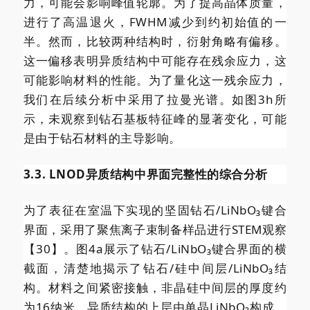
力，可能会影响峰值轮廓。为了提高晶体质量，
进行了高温退火，FWHM减少到约初始值的一
半。然而，比较两种结构时，衍射角略有偏移。
这一偏移表明异质结构中可能存在残余应力，这
可能影响材料的性能。为了量化这一残余应力，
我们在后续分析中采用了拉曼光谱。如图3h所
示，未观察到钻石基板特征峰的显著变化，可能
是由于钻石材料的主导影响。
3.3. LNOD异质结构中界面完整性的综合分析
为了表征在室温下实现的坚固钻石/LiNbO₃键合
界面，采用了聚焦离子束制备样品进行STEM观察
【30】。图4a展示了钻石/LiNbO₃键合界面的横
截面，清楚地揭示了钻石/硅中间层/LiNbO₃结
构。材料之间紧密接触，非晶硅中间层的厚度约
为16纳米。异质结构的上层由单晶LiNbO₃构成，