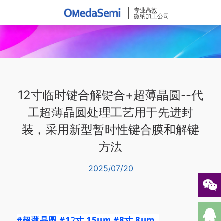
专业高效
微纳加工公司
12寸临时键合解键合+超薄晶圆--代
工超薄晶圆处理工艺用于先进封
装，采用新型暂时性键合膜和解键
方法
2025/07/20
#超薄晶圆
#12寸
15um
#8寸
8um