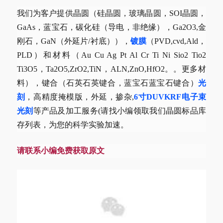
我们为客户提供晶圆（硅晶圆，玻璃晶圆，SOI晶圆，
GaAs，蓝宝石，碳化硅（导电，非绝缘），Ga2O3,金
刚石，GaN（外延片/衬底）），
镀膜
（PVD,cvd,Ald，
PLD）和材料（Au Cu Ag Pt Al Cr Ti Ni Sio2 Tio2
Ti3O5，Ta2O5,ZrO2,TiN，ALN,ZnO,HfO2。。更多材
料），键合（石英石英键合，蓝宝石蓝宝石键合）
光
刻
，高精度掩模版，外延，掺杂,
6寸DUVKRF电子束
光刻
等产品及加工服务(请找小编领取我们晶圆标品库
存列表，为您的科学实验加速。
请联系小编免费获取原文