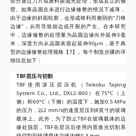
部分通过刀片或磨料膜抛光处理，形成直立的侧
壁。如果晶圆在未进行边缘修整的情况下减薄，
由于边缘的斜面轮廓，会形成锋利而脆弱的“刀锋
边缘”，从而导致崩边或开裂的产生。在本研究
中，边缘修整的处理量为晶圆边缘向外延伸3毫
米，深度方向从晶圆表面起延伸90μm，基于典
型的边缘修整处理规格【7】。每个制造步骤的详
细信息如下：
TBF层压与切割
TBF使用滚压层压机（Teikoku Taping
System Co., Ltd., DXL2-800）在75°C（上
侧）和60°C（下侧）的温度下，施加0.5 MPa
的压力，以2 mm/s的速度层压到8英寸的玻璃
载体上。此外，为了防止TBF在玻璃载体的边
缘处脱层，TBF在层压后使用内置激光切割系
统切割到玻璃载体边缘内侧0.3 mm。