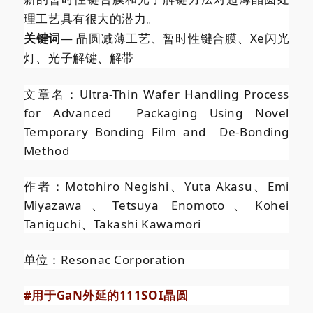
理工艺具有很大的潜力。
关键词
— 晶圆减薄工艺、暂时性键合膜、Xe闪光
灯、光子解键、解带
文章名：Ultra-Thin Wafer Handling Process
for Advanced Packaging Using Novel
Temporary Bonding Film and De-Bonding
Method
作者：Motohiro Negishi、Yuta Akasu、Emi
Miyazawa、Tetsuya Enomoto、Kohei
Taniguchi、Takashi Kawamori
单位：Resonac Corporation
#用于GaN外延的111SOI晶圆