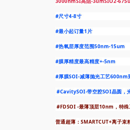
3000nmSI高阻-3umSIO2-67
#尺寸4
-8寸
#最小起订量1片
#热氧层厚度范围50nm
-15um
#膜厚精度最高精度
+-5nm
#厚膜SOI
-减薄抛光工艺600
#CavitySOI
-带空腔SOI晶圆
#FDSOI
-最薄顶层10nm，特
普通超薄：
SMARTCUT
+离子束