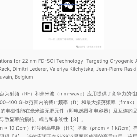
ions for 22 nm FD-SOI Technology Targeting Cryogenic A
k, Dimitri Lederer, Valeriya Kilchytska, Jean-Pierre Raski
vain, Belgium
点为射频（RF）和毫米波（mm-wave）应用提供了竞争力的
300-400 GHz范围内的截止频率（ft）和最大振荡频率（fm
基板的电磁性能在毫米波无源元件（即电感器和电容器）及互连的
导致显著的损耗、耦合和非线性【3】。
≈ 10 Ωcm）过渡到高电阻（HR）基板（ρnom > 1 kΩ
阻碍【4】。该效应源于在Si/SiO2界面形成薄的高导电层，