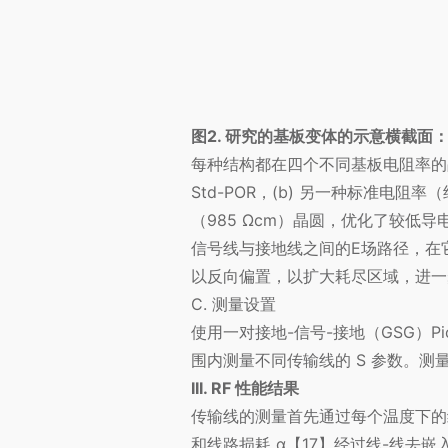
图2. 研究的基板变体的示意横截面：（a）
每种结构都在四个不同基板电阻率的晶
Std-POR，(b) 另一种标准电阻
（985 Ωcm）晶圆，优化了较低导电
信号线与接地线之间的E场路径，在
以反向偏置，以扩大耗尽区域，进一
C. 测量设置
使用一对接地-信号-接地（
GSG
）Pi
围内测量不同传输线的 S 参数。测量在常
III. RF 性能结果
传输线的测量首先通过每个温度下的线-
和线路损耗 α【17】经过线-线去嵌