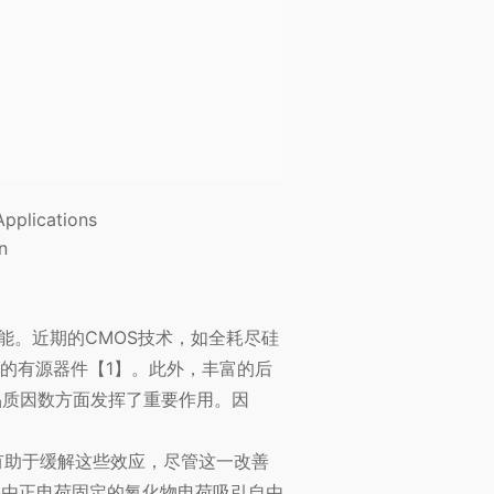
pplications
n
性能。近期的CMOS技术，如全耗尽硅
ax）的有源器件【1】。此外，丰富的后
品质因数方面发挥了重要作用。因
cm）有助于缓解这些效应，尽管这一改善
该层由正电荷固定的氧化物电荷吸引自由