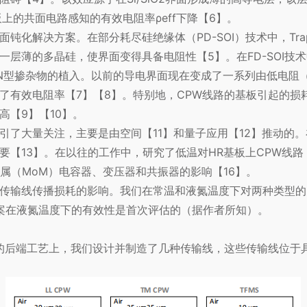
上的共面电路感知的有效电阻率ρeff下降【6】。
钝化解决方案。在部分耗尽硅绝缘体（PD-SOI）技术中，Trap
层薄的多晶硅，使界面变得具备电阻性【5】。在FD-SOI技
N型掺杂物的植入。以前的导电界面现在变成了一系列由低电阻（
了有效电阻率【7】【8】。特别地，CPW线路的基板引起的损
高【9】【10】。
引了大量关注，主要是由空间【11】和量子应用【12】推动的
【13】。在以往的工作中，研究了低温对HR基板上CPW线路【
属（MoM）电容器、变压器和共振器的影响【16】。
传输线传播损耗的影响。我们在常温和
液氮温度
下对两种类型的
方案在液氮温度下的有效性是首次评估的（据作者所知）。
2FDX®技术的后端工艺上，我们设计并制造了几种传输线，这些传输线