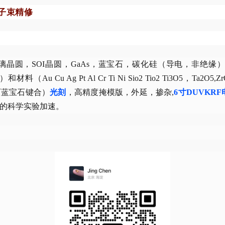
离子束精修
圆，SOI晶圆，GaAs，蓝宝石，碳化硅（导电，非绝缘），G
）和材料（Au Cu Ag Pt Al Cr Ti Ni Sio2 Tio2 Ti3O5，Ta2O
石蓝宝石键合）
光刻
，高精度掩模版，外延，掺杂,
6寸DUVKR
的科学实验加速。