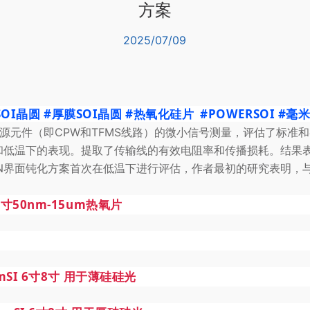
方案
2025/07/09
SOI晶圆
#厚膜SOI晶圆
#热氧化硅片
#POWERSOI
#毫
源元件（即CPW和TFMS线路）的微小信号测量，评估了标准和
和低温下的表现。提取了传输线的有效电阻率和传播损耗。结果
N界面
钝化方案首次在低温下进行评估，作者最初的研究表明，与
8寸50nm
-15um热氧片
5umSI 6寸8寸 用于薄硅硅光