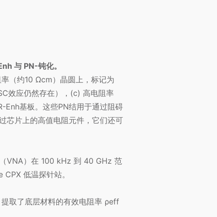
nh 与 PN-钝化。
率（约10 Ωcm）晶圆上，标记为
PSC效应仍然存在），(c) 高电阻率
R-Enh基板。这些PN结用于通过阻碍
通过芯片上的高值电阻元件，它们还可
（VNA）在 100 kHz 到 40 GHz 范
e CPX 低温探针站。
提取了底层材料的有效电阻率 ρeff