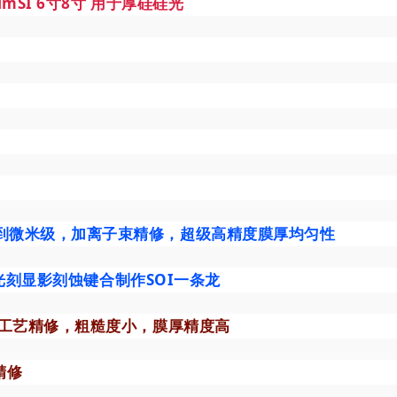
5umSI 6寸8寸 用于厚硅硅光
nm到微米级，加离子束精修，超级高精度膜厚均匀性
，光刻显影刻蚀键合制作SOI一条龙
殊工艺精修，粗糙度小，膜厚精度高
精修