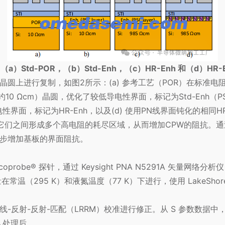
Std-POR，（b）Std-Enh，（c）HR-Enh 和（d）HR-E
圆上进行复制，如图2所示：(a) 参考工艺（POR）在标准电阻
率（约10 Ωcm）晶圆，优化了较低导电性界面，标记为Std-Enh（
性界面，标记为HR-Enh，以及(d) 使用PN线界面钝化的相同H
它们之间形成多个高电阻的耗尽区域，从而增加CPW的阻抗。
步增加基板的界面阻抗。
coprobe® 探针，通过 Keysight PNA N5291A 矢量网络分析仪
温（295 K）和液氮温度（77 K）下进行，使用 LakeShor
反射-反射-匹配（LRRM）校准进行修正。从 S 参数数据中，
入处理后。