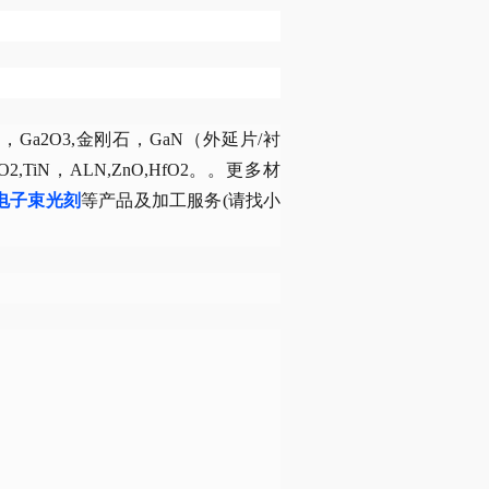
a2O3,金刚石，GaN（外延片/衬
5,ZrO2,TiN，ALN,ZnO,HfO2。。更多材
F电子束光刻
等产品及加工服务(请找小