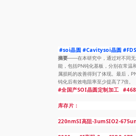
#soi晶圆
#Cavitysoi晶圆
#FD
摘要
——在本研究中，通过对不同无
能，包括PN钝化基板，分别在常温
属损耗的改善得到了体现。最后，
P
钝化后有效电阻率至少提高了7倍。
#全国产SOI晶圆定制加工
#46
库存片：
220nmSI高阻-3umSIO2-67