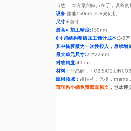
当然 ，本方案的缺点在于，设备的
设备
:
佳能15
0nmDUV光刻机
尺寸:
6英寸
最高可加工精度:
150nm
6寸超结构整版加工预计成本
:
3-6
其中掩膜版为一次性投入，后续增
最大单元尺寸:
22*22mm
对准精度:
40nm
材料：
非晶硅，TiO2,SiO2,LiNbO3
应用领域：
超结构，光栅，mems，光
请联系小编免费获取原文
，也欢迎