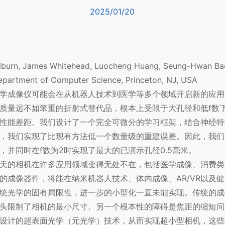
2025/01/20
rn, James Whitehead, Luocheng Huang, Seung-Hwan Baek
artment of Computer Science, Princeton, NJ, USA
学成像仪可能会在从机器人技术到医学等多个领域开启新的应用
质量远不如笨重的折射式替代品，根本上受限于大孔径和低f数
性能差距。我们设计了一个完全可微分的学习框架，结合神经特
，我们实现了比现有方法低一个数量级的重建误差。因此，我们
并同时在f数为2时实现了最大的已演示孔径0.5毫米。
天的相机在许多应用领域变得无处不在，包括医学成像、消费类
的成像器件，将能在
纳米机器人
技术、体内成像、AR/VR以及
统光学的固有局限性，进一步的小型化一直未能实现。传统的成
头限制了相机的最小尺寸。另一个根本性的障碍是焦距的缩短问
设计的超表面光学（元光学）技术，从而实现超小型相机，这些