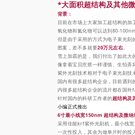
*大面积超结构及其他
背景：
目前在市场上大家加工超结构的加工
氧化物和氮化物可以达到80-100
但是由于采用的方式为电子束光刻
图案，差不多就要
20万元左右
。
雪上加霜的是，我们付出了如此大
像拿着宝贝疙瘩一样谨慎、生怕弄
紫外光刻技术相对于电子束光刻技
国内有很多超结构企业，目前遇到的
内很多超结构企业的流片都在国外f
针对国内的科研工作者的
超结构及
小编正式推出
6寸最小线宽150nm 超结构及微纳
采用佳能krf紫外光刻机，最小线宽
一次性投入，其余为做单片时的投