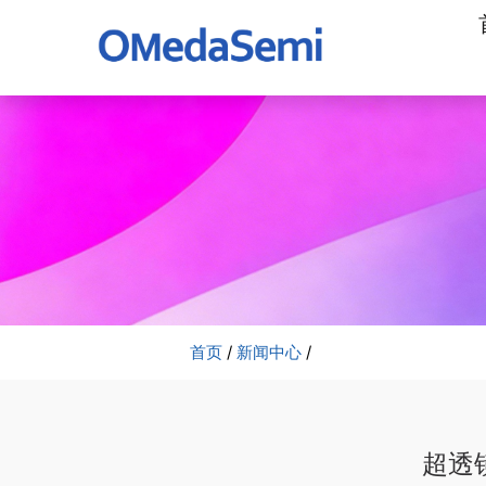
加
工
公
司
首页
/
新闻中心
/
超透