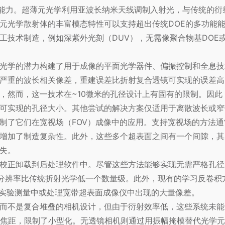
的能力。超薄元光学利用亚波长纳米天线调制入射光，与传统的衍
元光学散射体的丰富模态特性可以支持超出传统DOE的多功能
工技术制造，例如深紫外光刻（
DUV
），无需像聚合物基DOE
光学的潜力构建了用于成像的平面光学器件、偏振控制和全息技
严重的波长相关像差，重建误差比折射复合透镜可实现的误差高
，然而，这一技术在~10微米的孔径设计上有固有的限制。因此
可实现的孔径大小。其他尝试的解决方案仅适用于离散波长或窄
制了它们在宽视场（FOV）成像中的应用。支持宽视场的方法
增加了制造复杂性。此外，这些多个超表面之间有一个间隙，其
失。
校正卸载到后处理软件中。尽管这些方法能够实现无需严格孔径
间分辨率比传统折射光学低一个数量级。此外，现有的学习反卷积
化到实验测量中或处理宽带超表面成像仪中出现的大量像差。
而不是复合堆叠的相机设计，但由于衍射效率低，这些系统未能
后焦距，限制了小型化。无透镜相机则通过用振幅掩模替代光学