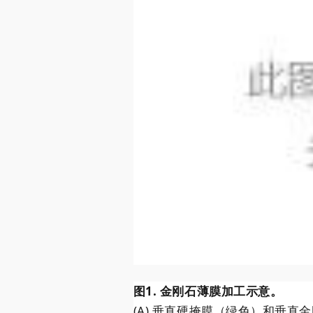
图1. 金刚石薄膜加工示意。
(A) 垂直硬掩膜（绿色）和垂