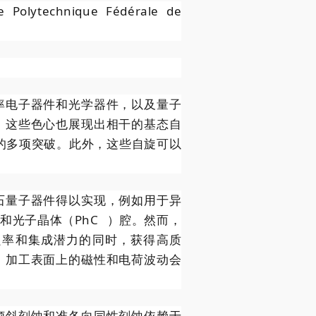
e Polytechnique F
é
d
é
rale de
率电子器件和光学器件，以及量子
，这些色心也展现出相干的基态自
的多项突破。此外，这些自旋可以
石量子器件得以实现，例如用于异
导和光子晶体（
PhC
）腔。然而，
良率和集成潜力的同时，获得高质
，加工表面上的磁性和电荷波动会
倾斜刻蚀和准各向同性刻蚀依赖于