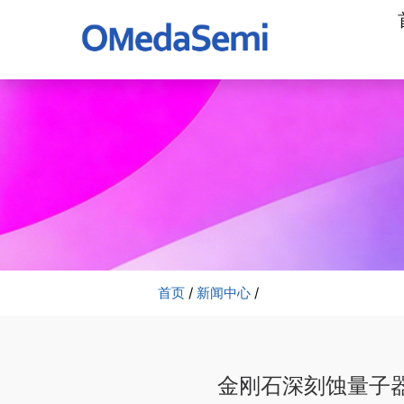
加
工
公
司
首页
/
新闻中心
/
金刚石深刻蚀量子