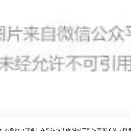
直金刚石侧壁（蓝色）在刻蚀坑边缘限制了刻蚀等离子体（橙