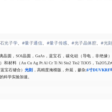
刚石光子学
、
#量子通信
、
#量子传感
、
#光子晶体腔
、
#光
圆，SOI晶圆，GaAs，蓝宝石，碳化硅（导电，非绝缘），G
）和材料（Au Cu Ag Pt Al Cr Ti Ni Sio2 Tio2 Ti3O5，Ta2O
石蓝宝石键合）
光刻
，高精度掩模版，外延，掺杂,
6寸DUVKR
的科学实验加速。