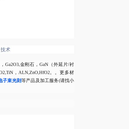
刻技术
a2O3,金刚石，GaN（外延片/衬
5,ZrO2,TiN，ALN,ZnO,HfO2。。更多材
F电子束光刻
等产品及加工服务(请找小