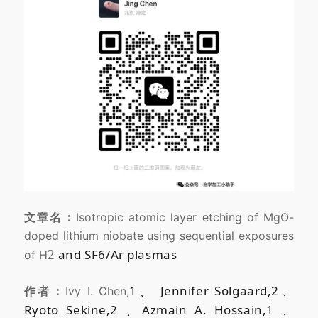
文章名：
Isotropic atomic layer etching of MgO-
doped lithium niobate using sequential exposures
and SF
6
/Ar plasmas
2
of H
1、 Jennifer Solgaard,
2、
作者：
Ivy I. Chen,
Ryoto Sekine,
2 、Azmain A. Hossain,
1 、