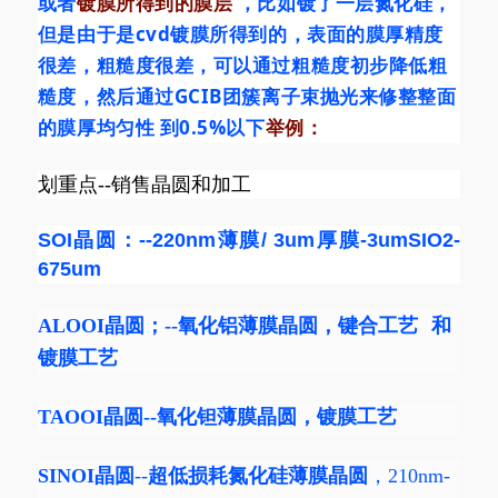
或者
镀膜所得到的膜层
，比如镀了一层氮化硅，
但是由于是cvd镀膜所得到的，表面的膜厚精度
很差，粗糙度很差，可以通过粗糙度初步降低粗
糙度，然后通过GCIB团簇离子束抛光来修整整面
的膜厚均匀性 到0.5%以下
举例：
划重点--销售晶圆和加工
SOI晶圆：--220nm薄膜/ 3um厚膜-3umSIO2-
675um
ALOOI晶圆
；--
氧化铝薄膜晶圆
，
键合工艺
和
镀膜工艺
TAOOI
晶圆--氧化钽
薄膜晶圆
，镀膜工艺
SINOI晶圆
--
超低损耗氮化硅薄膜晶圆
，210nm-