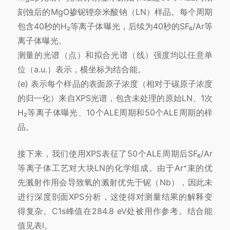
刻蚀后的MgO掺铌锂奈米酸钠（LN）样品。每个周期
包含40秒的H₂等离子体曝光，后续为40秒的SF₆/Ar等
离子体曝光。
测量的光谱（点）和拟合光谱（线）强度均以任意单
位（a.u.）表示，横坐标为结合能。
(e) 表示每个样品的表面原子浓度（相对于碳原子浓度
的归一化）来自XPS光谱，包含未处理的原始LN、1次
H₂等离子体曝光、10个ALE周期和50个ALE周期的样
品。
接下来，我们使用XPS表征了50个ALE周期后SF₆/Ar
等离子体工艺对大块LN的化学组成。由于Ar⁺束的优
先溅射作用会导致氧的溅射优先于铌（Nb），因此未
进行深度剖面XPS分析，这使得对测量结果的解释变
得复杂。C1s峰值在284.8 eV处被用作参考。结合能
值见表I。