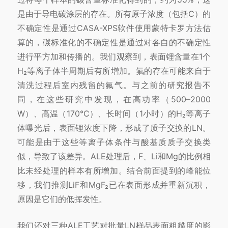
是由于导电碳涂层的存在。所有原子浓度（包括C）的
不确定性是通过CASA-XPS软件使用蒙特卡罗方法估
算的，碳标准化的不确定性是通过对各自的不确定性
进行平方加和传播的。我们观察到，表面锂含量在1个
H₂等离子体半周期后有所增加。氟的存在可能来自于
清洗过程后室内残留的氟气。与之前的研究报告不
同，在这些研究中发现，在高功率（500–2000
W）、高温（170°C）、长时间（1小时）的H₂等离子
体曝光后，表面锂浓度下降，形成了质子交换的LN。
可能是由于这些等离子体条件与酸基质质子交换类
似，导致了该差异。ALE处理后，F、Li和Mg的比例相
比未经处理的样本有所增加。结合前面提到的峰能位
移，我们推测LiF和MgF₂已在表面形成并重新沉积，
原因是它们的低挥发性。
我们还对三种ALE工艺对批量LN样品表面粗糙度的影