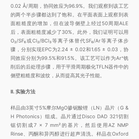
0.02 Å/周期，协同效应为96.9%。我们观察到该工艺
的两个半步骤都达到了饱和。在平面表面上观察到表
面粗糙度的增加，但在波导侧壁上经过50周期ALE
后，表面粗糙度减少了30%。此外，我们证明可以用
O₂/SF₆或Cl₂/BCl₃等离子体替代SF₆/Ar等离子体步
骤，分别实现EPC为2.24 ± 0.02和1.65 ± 0.03，协
同效应分别为99.5%和91.5%。该工艺可以作为Ar⁺铣
削后的后处理步骤，用于平滑周期极化TFLN器件中的
侧壁粗糙度和波纹，从而提高其光子性能。
II. 实验方法
样品由3英寸5%摩尔MgO掺铌酸锂（LN）晶片（G &
H Photonics）组成。晶片通过Disco DAD 321切割
锯切割成7 × 7 mm²的基片，然后使用AZ NMP
Rinse、丙酮和异丙醇进行超声清洗。样品在Oxford