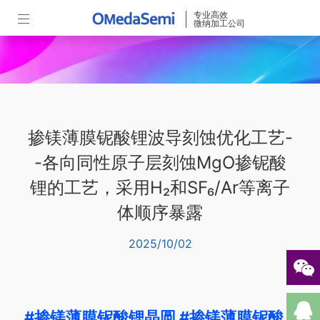
专业高效
微纳加工公司
掺镁薄膜铌酸锂波导刻蚀优化工艺-
-各向同性原子层刻蚀MgO掺铌酸
锂的工艺，采用H₂和SF₆/Ar等离子
体顺序暴露
2025/10/02
#掺镁薄膜铌酸锂晶圆
#掺镁薄膜铌酸