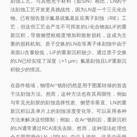
刻蚀工艺。与其他光子材料（如SiN）相比，LN的干
法刻蚀工艺开发更具挑战性，因为LN是一个三元化合
物。已有报告显示氟基或氯基反应离子刻蚀（RIE）工
艺，但这些工艺会产生不可挥发的Li化合物如LiF的重
新沉积，导致侧壁粗糙度增加和散射损耗，这成为主
要的损耗机制。质子交换的LN在等离子体刻蚀中由于
表面Li含量较低，LiF的重新沉积较少。通过质子交换
的LN已经实现了深度（>1 μm）氟基刻蚀且LiF重新沉
积较少的情况。
在器件领域，物理Ar⁺铣削仍然是用于图案转移的首选
干法刻蚀方法。然而，这种方法也有其局限性，例如
与常见光刻胶的刻蚀选择性差、侧壁非垂直、LN的重
新沉积以及单片上的刻蚀深度变化等。可以采用各种
方法来解决这些限制；例如，在Ar⁺铣削后，重新沉积
的LN通常通过RCA清洗去除。然而，这种湿法处理也
会在周期极化LN（PPLN）中引入波纹，这是由于极