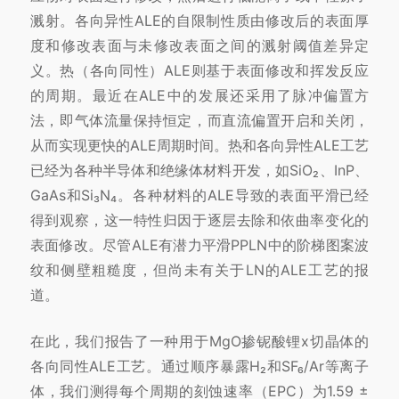
溅射。各向异性ALE的自限制性质由修改后的表面厚
度和修改表面与未修改表面之间的溅射阈值差异定
义。热（各向同性）ALE则基于表面修改和挥发反应
的周期。最近在ALE中的发展还采用了脉冲偏置方
法，即气体流量保持恒定，而直流偏置开启和关闭，
从而实现更快的ALE周期时间。热和各向异性ALE工艺
已经为各种半导体和绝缘体材料开发，如SiO₂、InP、
GaAs和Si₃N₄。各种材料的ALE导致的表面平滑已经
得到观察，这一特性归因于逐层去除和依曲率变化的
表面修改。尽管ALE有潜力平滑PPLN中的阶梯图案波
纹和侧壁粗糙度，但尚未有关于LN的ALE工艺的报
道。
在此，我们报告了一种用于MgO掺铌酸锂x切晶体的
各向同性ALE工艺。通过顺序暴露H₂和SF₆/Ar等离子
体，我们测得每个周期的刻蚀速率（EPC）为1.59 ±