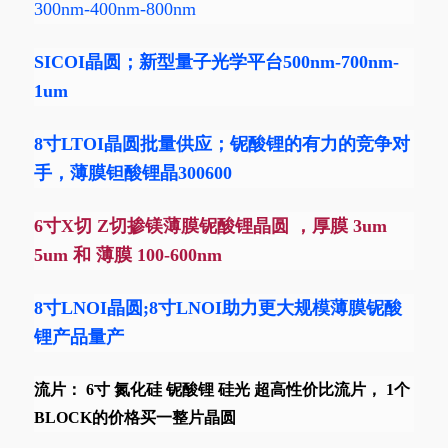
300nm-400nm-800nm
SICOI晶圆
；新型量子光学平台500nm-700nm-
1um
8寸LTOI晶圆批量供应；铌酸锂的有力的竞争对
手，薄膜钽酸锂晶300600
6寸X切 Z切掺镁薄膜铌酸锂晶圆 ，厚膜 3um
5um 和 薄膜 100-600nm
8寸LNOI晶圆;8寸LNOI助力更大规模薄膜铌酸
锂产品量产
流片： 6寸 氮化硅 铌酸锂 硅光 超高性价比流片， 1个
BLOCK的价格买一整片晶圆