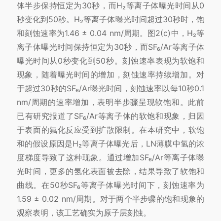
体半步保持恒定为30秒，而H₂等离子体曝光时间从0
秒变化到50秒。H₂等离子体曝光时间超过30秒时，饱
和刻蚀速率为1.46 ± 0.04 nm/周期。图2(c)中，H₂等
离子体曝光时间保持恒定为30秒，而SF₆/Ar等离子体
曝光时间从0秒变化到50秒。刻蚀速率表现为软饱和
现象，随着曝光时间的增加，刻蚀速率持续增加。对
于超过30秒的SF₆/Ar曝光时间，刻蚀速率以每10秒0.1
nm/周期的速率增加，表明半步骤呈现软饱和。此前
已有研究报道了SF₆/Ar等离子体的软饱和现象，归因
于表面的氟化反应受到扩散限制。在本研究中，软饱
和的假设原因是H₂等离子体曝光后，LN薄膜中氢的浓
度梯度导致了这种现象。通过增加SF₆/Ar等离子体曝
光时间，更多的氢化表面被去除，结果导致了软饱和
曲线。在50秒SF₆等离子体曝光时间下，刻蚀速率为
1.59 ± 0.02 nm/周期。对于两个半步骤的饱和现象的
观察表明，该工艺确实为原子层刻蚀。