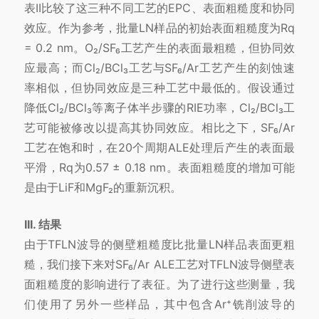
表II比较了这三种不同工艺的EPC、表面粗糙度和协同
效应。作为参考，批量LN样品的初始表面粗糙度为Rq
= 0.2 nm。O₂/SF₆工艺产生的表面最粗糙，但协同效
应最高；而Cl₂/BCl₃工艺与SF₆/Ar工艺产生的刻蚀速
率相似，但协同效应是三种工艺中最低的。假设通过
降低Cl₂/BCl₃等离子体半步骤的RIE功率，Cl₂/BCl₃工
艺可能被修改以提高其协同效应。相比之下，SF₆/Ar
工艺在饱和时，在20个周期ALE处理后产生的表面最
平滑，Rq为0.57 ± 0.18 nm。表面粗糙度的增加可能
是由于LiF和MgF₂的重新沉积。
III. 结果
由于TFLN波导的侧壁粗糙度比批量LN样品表面更粗
糙，我们接下来对SF₆/Ar ALE工艺对TFLN波导侧壁表
面粗糙度的影响进行了表征。为了进行这些测量，我
们使用了另外一些样品，其中包含Ar⁺铣削波导的