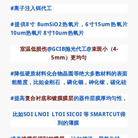
#离子注入铒代工
#提供8寸
8umSiO2热氧片，6寸15um热氧片
10um热氧片 8寸10um热氧片
室温低损伤
@GCIB抛光代工@
束斑小（4-
5mm）更均匀
#降低硬质材料化合物晶圆等绝大多数材料的表面
粗糙度
，比如金刚石 ，磷化铟，砷化镓，碳化硅
#提高
复合衬底和镀膜膜层
的器件层膜厚均匀性，
比如SOI LNOI LTOI SICOI 等 SMARTCUT得
到的薄膜