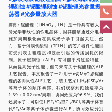
锂刻蚀
#铌酸锂刻蚀
#铌酸锂光参量振
荡器
#光参量放大器
铌酸锂（LiNbO₃，LN）是一种具有较大二
摘要：
阶光学非线性的铁电晶体，因其能够通过外电场
施加周期极化而在集成光子学中引起关注。然
而，基于薄膜铌酸锂（TFLN）的芯片器件性能目
前受到表面粗糙度和波纹引起的传播损耗的限
制。原子层刻蚀（ALE）有可能平滑这些特征，
从而提高光子性能，但尚未有关于铌酸锂的ALE
工艺报告。本文报告了一种用于x切MgO掺铌酸
锂的
各向同性ALE工艺
，该工艺采用H₂和SF₆/Ar
等离子体的顺序暴露。我们观察到刻蚀速率为
1.59 ± 0.02 nm/周期，协同效应为96.9%。我们
还展示了，可以使用SF₆/O₂或Cl₂/BCl₃等离子体替
代SF₆/Ar等离子体步骤进行ALE，协同效应分别