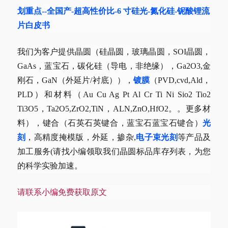
划重点--全国产-超高性价比-6 寸硅光-氮化硅-铌酸锂流
片白皮书
我们为客户提供晶圆（硅晶圆，玻璃晶圆，SOI晶圆，
GaAs，蓝宝石，碳化硅（导电，非绝缘），Ga2O3,金
刚石，GaN（外延片/衬底）），
镀膜
（PVD,cvd,Ald，
PLD）和材料（Au Cu Ag Pt Al Cr Ti Ni Sio2 Tio2
Ti3O5，Ta2O5,ZrO2,TiN，ALN,ZnO,HfO2。。更多材
料），键合（石英石英键合，蓝宝石蓝宝石键合）
光
刻
，高精度掩模版，外延，掺杂,
电子束光刻
等产品及
加工服务(请找小编领取我们晶圆标品库存列表，为您
的科学实验加速。
请联系小编免费获取原文