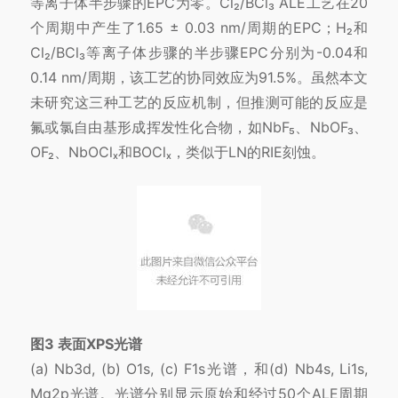
等离子体半步骤的EPC为零。Cl₂/BCl₃ ALE工艺在20
个周期中产生了1.65 ± 0.03 nm/周期的EPC；H₂和
Cl₂/BCl₃等离子体步骤的半步骤EPC分别为-0.04和
0.14 nm/周期，该工艺的协同效应为91.5%。虽然本文
未研究这三种工艺的反应机制，但推测可能的反应是
氟或氯自由基形成挥发性化合物，如NbF₅、NbOF₃、
OF₂、NbOClₓ和BOClₓ，类似于LN的RIE刻蚀。
图3
表面XPS光谱
(a) Nb3d, (b) O1s, (c) F1s光谱，和(d) Nb4s, Li1s,
Mg2p光谱。光谱分别显示原始和经过50个ALE周期