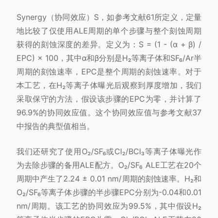
Synergy（协同效应）S，如参考文献61所定义，定量
地比较了仅使用ALE周期的单个步骤与整个刻蚀周期
获得的刻蚀深度的差异。定义为：S = (1 - (α + β) /
EPC) × 100，其中α和β分别是H₂等离子体和SF₆/Ar半
周期的刻蚀速率，EPC是整个周期的刻蚀速率。对于
本工艺，在H₂等离子体曝光后观察到厚度增加，我们
采取保守的方法，假设该步骤的EPC为零，并计算了
96.9%的协同效应值。这个协同效应值与参考文献37
中报告的典型值相当。
我们还研究了使用O₂/SF₆或Cl₂/BCl₃等离子体曝光作
为去除步骤的备用ALE配方。O₂/SF₆ ALE工艺在20个
周期中产生了2.24 ± 0.01 nm/周期的刻蚀速率。H₂和
O₂/SF₆等离子体步骤的半步骤EPC分别为-0.04和0.01
nm/周期。该工艺的协同效应为99.5%，其中假设H₂