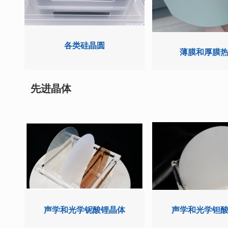
各类硅晶圆
薄膜和厚膜
先进晶体
声学和光学铌酸锂晶体
声学和光学钽