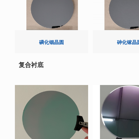
磷化铟晶圆
砷化镓晶
复合衬底