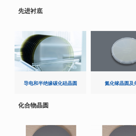
先进衬底
导电和半绝缘碳化硅晶圆
氮化镓晶圆及
化合物晶圆