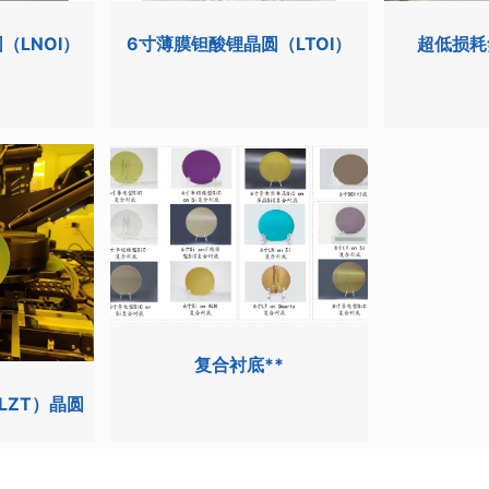
（LNOI）
6寸薄膜钽酸锂晶圆（LTOI）
超低损耗
复合衬底**
LZT）晶圆