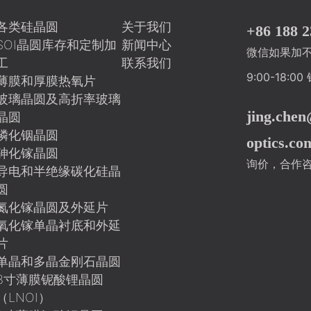
各类硅晶圆
关于我们
+86 188 2
SOI晶圆库存和定制加
新闻中心
微信如果加
工
联系我们
9:00-18:
薄膜和厚膜热氧片
玻璃晶圆及高折率玻璃
jing.che
晶圆
磷化铟晶圆
optics.co
砷化镓晶圆
询价，合作
导电和半绝缘碳化硅晶
圆
氮化镓晶圆及外延片
氧化镓单晶衬底和外延
片
单晶和多晶金刚石晶圆
8寸薄膜铌酸锂晶圆
（LNOI）