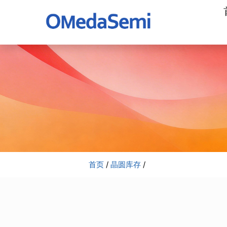
加
工
公
司
首页
/
晶圆库存
/