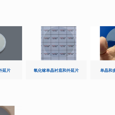
外延片
氧化镓单晶衬底和外延片
单晶和