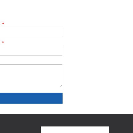
：
*
：
*